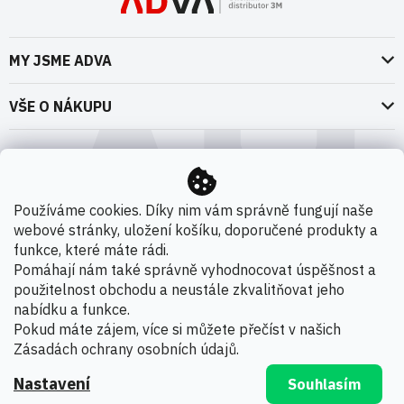
MY JSME ADVA
O nás
VŠE O NÁKUPU
Naše dokumenty
Doprava a platba
Možnosti dopravy
ADVA Akademie
VOP pro spotřebitele - fyzické osoby
Nedržíme se zbytečně při zemi
Možnosti platby
VOP pro nakupující podnikatele
Používáme cookies. Díky nim vám správně fungují naše
Kontakty
webové stránky, uložení košíku, doporučené produkty a
VOP Letectví / GT&C Aerospace
Novinky
funkce, které máte rádi.
Zpracování osobních údajů
Pomáhají nám také správně vyhodnocovat úspěšnost a
použitelnost obchodu a neustále zkvalitňovat jeho
Kamenná prodejna
nabídku a funkce.
Copyright 2026
ADVA s.r.o. - Oficiální distributor 3M
.
Pokud máte zájem, více si můžete přečíst v našich
Všechna práva vyhrazena.
Zásadách ochrany osobních údajů
.
Nastavení
Souhlasím
Vytvořil Shoptet Premium