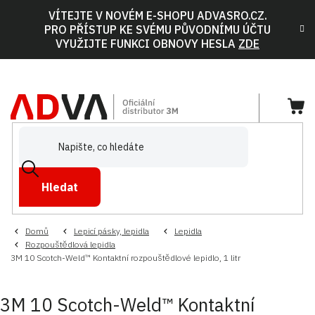
Přejít
VÍTEJTE V NOVÉM E-SHOPU ADVASRO.CZ.
na
PRO PŘÍSTUP KE SVÉMU PŮVODNÍMU ÚČTU
obsah
VYUŽIJTE FUNKCI OBNOVY HESLA
ZDE
NÁ
KOŠ
Hledat
Domů
Lepicí pásky, lepidla
Lepidla
Rozpouštědlová lepidla
3M 10 Scotch-Weld™ Kontaktní rozpouštědlové lepidlo, 1 litr
3M 10 Scotch-Weld™ Kontaktní