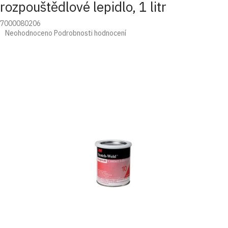
rozpouštědlové lepidlo, 1 litr
7000080206
Průměrné
Neohodnoceno
Podrobnosti hodnocení
hodnocení
produktu
je
0,0
z
5
hvězdiček.