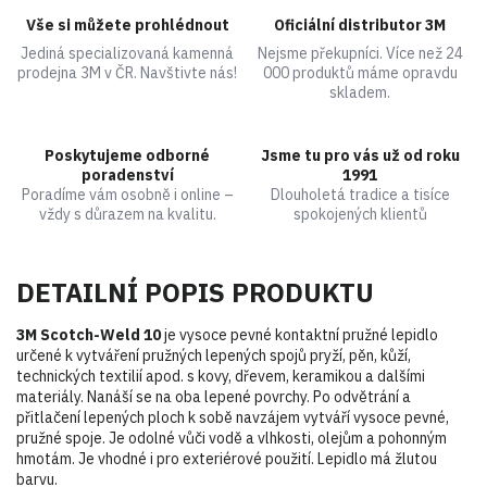
Vše si můžete prohlédnout
Oficiální distributor 3M
Jediná specializovaná kamenná
Nejsme překupníci. Více než 24
prodejna 3M v ČR. Navštivte nás!
000 produktů máme opravdu
skladem.
Poskytujeme odborné
Jsme tu pro vás už od roku
poradenství
1991
Poradíme vám osobně i online –
Dlouholetá tradice a tisíce
vždy s důrazem na kvalitu.
spokojených klientů
DETAILNÍ POPIS PRODUKTU
3M Scotch-Weld 10
je vysoce pevné kontaktní pružné lepidlo
určené k vytváření pružných lepených spojů pryží, pěn, kůží,
technických textilií apod. s kovy, dřevem, keramikou a dalšími
materiály. Nanáší se na oba lepené povrchy. Po odvětrání a
přitlačení lepených ploch k sobě navzájem vytváří vysoce pevné,
pružné spoje. Je odolné vůči vodě a vlhkosti, olejům a pohonným
hmotám. Je vhodné i pro exteriérové použití. Lepidlo má žlutou
barvu.