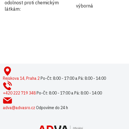
odolnost proti chemickým
výborná
látkám
:
Buďte první, kdo napíše příspěvek k této položce.
Pouze registrovaní uživatelé mohou vkládat příspěvky. Prosím
přihlaste se
nebo se
registrujte
.
Z
á
p
Rejskova 14, Praha 2
Po-Čt: 8:00 - 17:00 a Pá: 8:00 - 14:00
a
t
+420 222 719 348
Po-Čt: 8:00 - 17:00 a Pá: 8:00 - 14:00
í
adva@advasro.cz
Odpovíme do 24 h