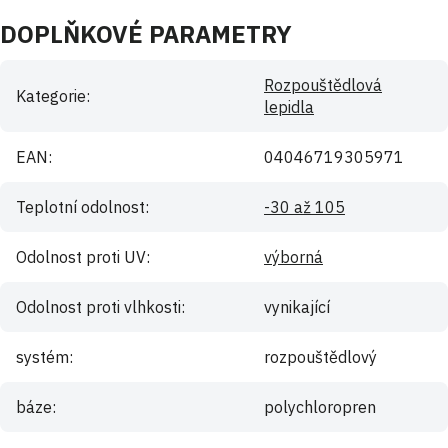
DOPLŇKOVÉ PARAMETRY
Rozpouštědlová
Kategorie
:
lepidla
EAN
:
04046719305971
Teplotní odolnost
:
-30 až 105
Odolnost proti UV
:
výborná
Odolnost proti vlhkosti
:
vynikající
systém
:
rozpouštědlový
báze
:
polychloropren