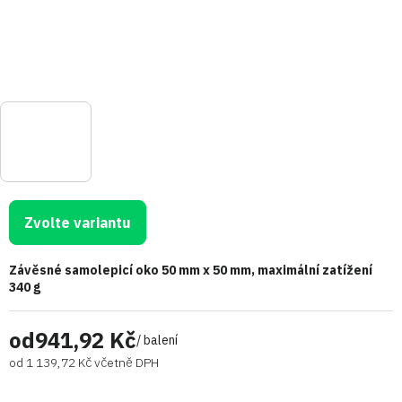
Zvolte variantu
Závěsné samolepicí oko 50 mm x 50 mm, maximální zatížení
340 g
od
941,92 Kč
/ balení
od
1 139,72 Kč
včetně DPH