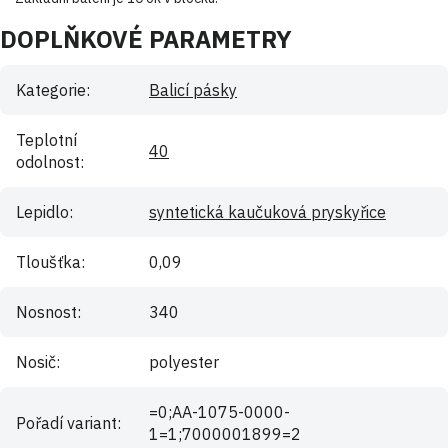
DOPLŇKOVÉ PARAMETRY
Kategorie
:
Balicí pásky
Teplotní
40
odolnost
:
Lepidlo
:
syntetická kaučuková pryskyřice
Tloušťka
:
0,09
Nosnost
:
340
Nosič
:
polyester
=0;AA-1075-0000-
Pořadí variant
:
1=1;7000001899=2