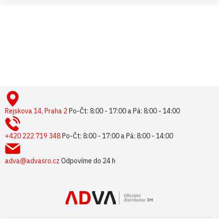
Buďte první, kdo napíše příspěvek k této položce.
Pouze registrovaní uživatelé mohou vkládat příspěvky. Prosím
přihlaste se
nebo se
registrujte
.
Z
á
p
Rejskova 14, Praha 2
Po-Čt: 8:00 - 17:00 a Pá: 8:00 - 14:00
a
t
+420 222 719 348
Po-Čt: 8:00 - 17:00 a Pá: 8:00 - 14:00
í
adva@advasro.cz
Odpovíme do 24 h