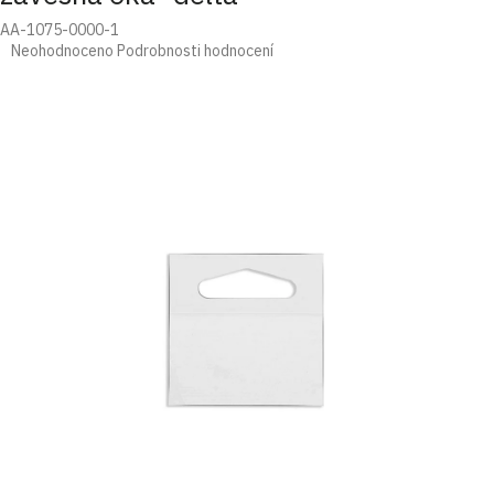
AA-1075-0000-1
Průměrné
Neohodnoceno
Podrobnosti hodnocení
hodnocení
produktu
je
0,0
z
5
hvězdiček.