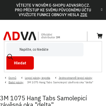
Přejít
VÍTEJTE V NOVÉM E-SHOPU ADVASRO.CZ.
na
PRO PŘÍSTUP KE SVÉMU PŮVODNÍMU ÚČTU
obsah
VYUŽIJTE FUNKCI OBNOVY HESLA
ZDE
NÁ
KOŠ
Hledat
Domů
Lepicí pásky, lepidla
Jednostranně lepicí pásky
Balicí pásky
3M 1075 Hang Tabs Samolepicí závěsná oka "delta"
3M 1075 Hang Tabs Samolepicí
závěsná oka "delta"