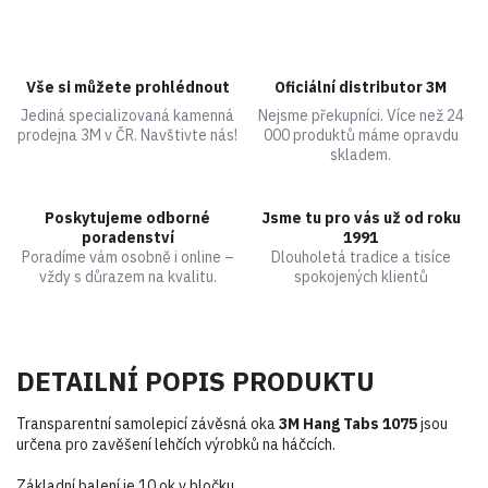
Vše si můžete prohlédnout
Oficiální distributor 3M
Jediná specializovaná kamenná
Nejsme překupníci. Více než 24
prodejna 3M v ČR. Navštivte nás!
000 produktů máme opravdu
skladem.
Poskytujeme odborné
Jsme tu pro vás už od roku
poradenství
1991
Poradíme vám osobně i online –
Dlouholetá tradice a tisíce
vždy s důrazem na kvalitu.
spokojených klientů
DETAILNÍ POPIS PRODUKTU
Transparentní samolepicí závěsná oka
3M Hang Tabs 1075
jsou
určena pro zavěšení lehčích výrobků na háčcích.
Základní balení je 10 ok v bločku.