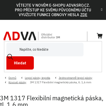
Přejít
VÍTEJTE V NOVÉM E-SHOPU ADVASRO.CZ.
na
PRO PŘÍSTUP KE SVÉMU PŮVODNÍMU ÚČTU
obsah
VYUŽIJTE FUNKCI OBNOVY HESLA
ZDE
NÁ
KOŠ
Hledat
Domů
Lepicí pásky, lepidla
Jednostranně lepicí pásky
Kovové pásky
3M 1317 Flexibilní magnetická páska, tl. 1,6 mm
3M 1317 Flexibilní magnetická páska,
tl. 1,6 mm