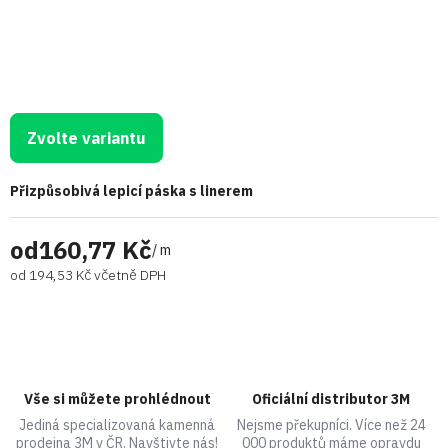
Zvolte variantu
Přizpůsobivá lepicí páska s linerem
od
160,77 Kč
/ m
od
194,53 Kč
včetně DPH
Vše si můžete prohlédnout
Oficiální distributor 3M
Jediná specializovaná kamenná
Nejsme překupníci. Více než 24
prodejna 3M v ČR. Navštivte nás!
000 produktů máme opravdu