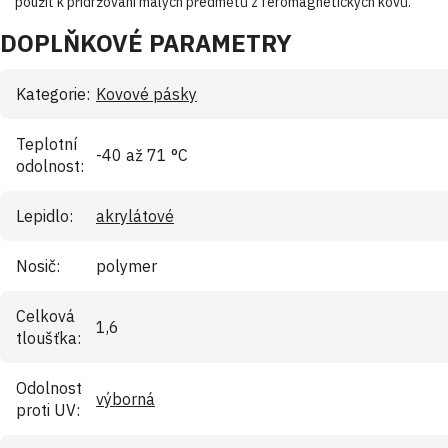
použít k přidržování malých předmětů z feromagnetických kovů.
DOPLŇKOVÉ PARAMETRY
Kategorie
:
Kovové pásky
Teplotní
-40 až 71 °C
odolnost
:
Lepidlo
:
akrylátové
Nosič
:
polymer
Celková
1,6
tloušťka
:
Odolnost
výborná
proti UV
: