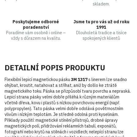
skladem.
Poskytujeme odborné
Jsme tu pro vás už od roku
poradenství
1991
Poradíme vám osobně i online –
Dlouholetá tradice a tisíce
vždy s důrazem na kvalitu.
spokojených klientů
DETAILNÍ POPIS PRODUKTU
Flexibilní lepicí magnetickou pásku
3M 1317
s linerem lze snadno
ohýbat, kroutit, natahovat a stříhat, aniž by došlo ke ztrátě
magnetického toku. Páska se přizpůsobí tvaru povrchu a nepraská.
Lepicí strana pásky velmi dobře přiléhá k různým materiálům
včetně dřeva, kovu i plastů s nízkou povrchovou energií (např.
polypropylen). Tato páska velmi dobře odolává povětrnostním
vlivům i nízkým teplotám. Je středně odolná proti kyselinám.
Přiklady použití: magnetické stínění přístrojů, drobné úpravy
magnetických polí, přidržování reklamních tabulí, exponátů,
fotografií nebo krytů na stěnách i vozidlech; nelepící stranu lze