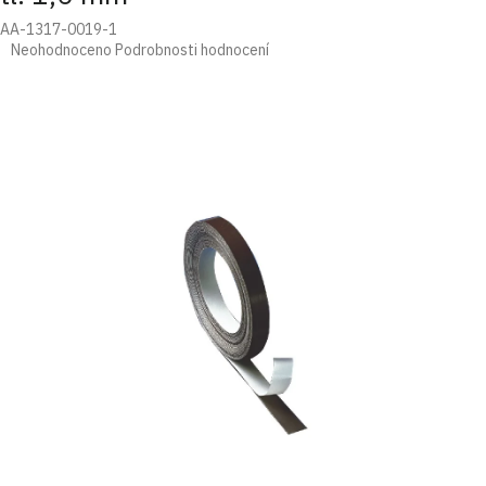
AA-1317-0019-1
Průměrné
Neohodnoceno
Podrobnosti hodnocení
hodnocení
produktu
je
0,0
z
5
hvězdiček.