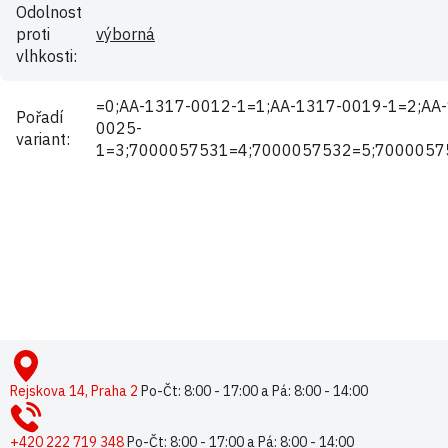
Odolnost
proti
výborná
vlhkosti
:
=0;AA-1317-0012-1=1;AA-1317-0019-1=2;AA
Pořadí
0025-
variant
:
1=3;7000057531=4;7000057532=5;7000057
Buďte první, kdo napíše příspěvek k této položce.
Pouze registrovaní uživatelé mohou vkládat příspěvky. Prosím
přihlaste se
nebo se
registrujte
.
Z
á
p
Rejskova 14, Praha 2
Po-Čt: 8:00 - 17:00 a Pá: 8:00 - 14:00
a
t
+420 222 719 348
Po-Čt: 8:00 - 17:00 a Pá: 8:00 - 14:00