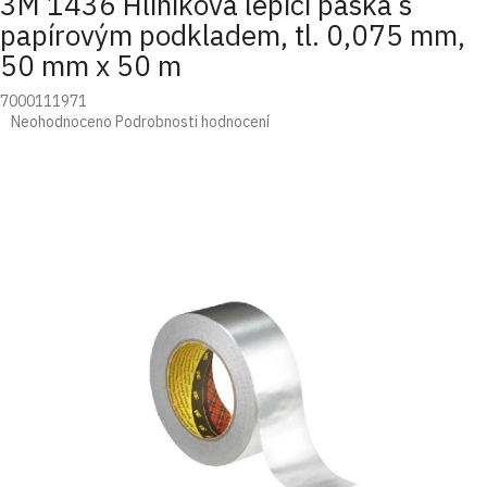
3M 1436 Hliníková lepicí páska s
papírovým podkladem, tl. 0,075 mm,
50 mm x 50 m
7000111971
Průměrné
Neohodnoceno
Podrobnosti hodnocení
hodnocení
produktu
je
0,0
z
5
hvězdiček.