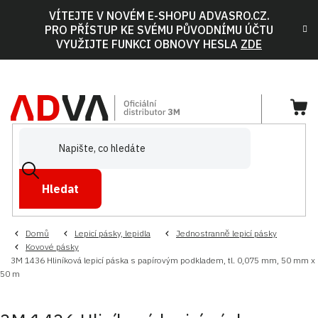
Přejít
VÍTEJTE V NOVÉM E-SHOPU ADVASRO.CZ.
na
PRO PŘÍSTUP KE SVÉMU PŮVODNÍMU ÚČTU
obsah
VYUŽIJTE FUNKCI OBNOVY HESLA
ZDE
NÁ
KOŠ
Hledat
Domů
Lepicí pásky, lepidla
Jednostranně lepicí pásky
Kovové pásky
3M 1436 Hliníková lepicí páska s papírovým podkladem, tl. 0,075 mm, 50 mm x
50 m