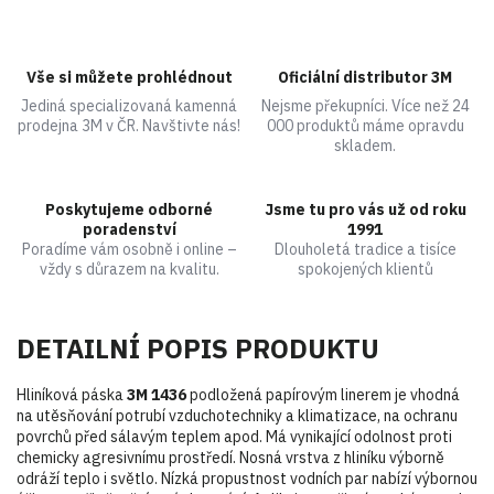
Vše si můžete prohlédnout
Oficiální distributor 3M
Jediná specializovaná kamenná
Nejsme překupníci. Více než 24
prodejna 3M v ČR. Navštivte nás!
000 produktů máme opravdu
skladem.
Poskytujeme odborné
Jsme tu pro vás už od roku
poradenství
1991
Poradíme vám osobně i online –
Dlouholetá tradice a tisíce
vždy s důrazem na kvalitu.
spokojených klientů
DETAILNÍ POPIS PRODUKTU
Hliníková páska
3M 1436
podložená papírovým linerem je vhodná
na utěsňování potrubí vzduchotechniky a klimatizace, na ochranu
povrchů před sálavým teplem apod. Má vynikající odolnost proti
chemicky agresivnímu prostředí. Nosná vrstva z hliníku výborně
odráží teplo i světlo. Nízká propustnost vodních par nabízí výbornou