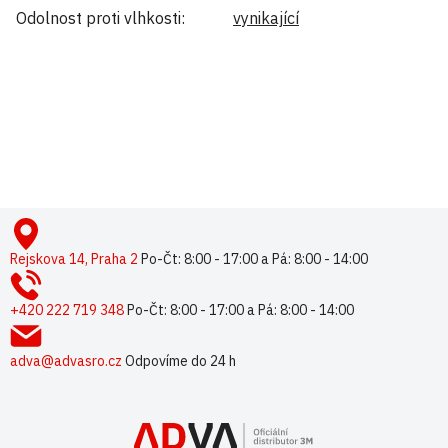
Odolnost proti vlhkosti
:
vynikající
Buďte první, kdo napíše příspěvek k této položce.
Pouze registrovaní uživatelé mohou vkládat příspěvky. Prosím
přihlaste se
nebo se
registrujte
.
Z
á
p
Rejskova 14, Praha 2
Po-Čt: 8:00 - 17:00 a Pá: 8:00 - 14:00
a
t
+420 222 719 348
Po-Čt: 8:00 - 17:00 a Pá: 8:00 - 14:00
í
adva@advasro.cz
Odpovíme do 24 h