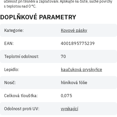
účinnost při těsnění a záplatování. Aplikujte na čisté, suché povrchy
s teplotou nad 0 °C.
DOPLŇKOVÉ PARAMETRY
Kategorie
:
Kovové pásky
EAN
:
4001895775239
Teplotní odolnost
:
70
Lepidlo
:
kaučuková pryskyřice
Nosič
:
hliníková fólie
Celková tloušťka
:
0,075
Odolnost proti UV
:
vynikající