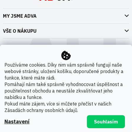
MY JSME ADVA
O nás
VŠE O NÁKUPU
Naše dokumenty
Doprava a platba
Možnosti dopravy
ADVA Akademie
VOP pro spotřebitele - fyzické osoby
Nedržíme se zbytečně při zemi
Možnosti platby
VOP pro nakupující podnikatele
Používáme cookies. Díky nim vám správně fungují naše
Kontakty
webové stránky, uložení košíku, doporučené produkty a
VOP Letectví / GT&C Aerospace
Novinky
funkce, které máte rádi.
Zpracování osobních údajů
Pomáhají nám také správně vyhodnocovat úspěšnost a
použitelnost obchodu a neustále zkvalitňovat jeho
Kamenná prodejna
nabídku a funkce.
Copyright 2026
ADVA s.r.o. - Oficiální distributor 3M
.
Pokud máte zájem, více si můžete přečíst v našich
Všechna práva vyhrazena.
Zásadách ochrany osobních údajů
.
Nastavení
Souhlasím
Vytvořil Shoptet Premium