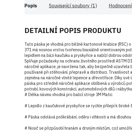
Popis
Související soubory (1)
Hodnocení
DETAILNÍ POPIS PRODUKTU
Tato páska je vhodná pro běžné kartonové krabice (RSC) o 
371 má nosnou vrstvu tvořenou biaxiálně orientovaným po
lepidlem na bázi kaučuku a pryskyřice a nabízí dobrou odoln
Splňuje požadavky na ochranu životního prostředí ASTM D1
náročné aplikace, je navržena tak, aby bezpečně uzavřela 
používané při stěhování, přepravě a distribuci. Trvanlivost 
zejména na náročné vlnité lepence a dřevotřísce. Díky své ús
páska pro středně náročné aplikace oblíbená u výrobců pot
potrubí, kovových konstrukcí, automobilových dílů i nábytku
# Délka návinu vhodná pro balicí stroje 3M Matic
# Lepidlo z kaučukové pryskyřice se rychle přilepí k široké 
# Páska odolává poškrábání, oděru i vlhkosti a má dlouhou 
# Nosič se přizpůsobí hranám a drsným místům, což umožňu