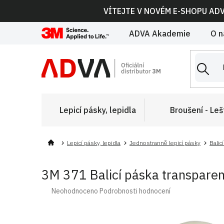
Přejít
VÍTEJTE V NOVÉM E-SHOPU AD
na
obsah
ADVA Akademie
O n
Lepicí pásky, lepidla
Broušení - Leš
Lepicí pásky, lepidla
Jednostranně lepicí pásky
Balic
3M 371 Balicí páska transparen
Průměrné
Neohodnoceno
Podrobnosti hodnocení
hodnocení
produktu
je