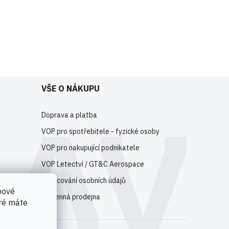
e
registrujte
.
VŠE O NÁKUPU
Doprava a platba
VOP pro spotřebitele - fyzické osoby
VOP pro nakupující podnikatele
VOP Letectví / GT&C Aerospace
Zpracování osobních údajů
bové
Kamenná prodejna
eré máte