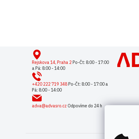
Buďte první, kdo napíše příspěvek k této položce.
Pouze reg
Z
á
p
Rejskova 14, Praha 2
Po-Čt: 8:00 - 17:00
a Pá: 8:00 - 14:00
a
t
í
+420 222 719 348
Po-Čt: 8:00 - 17:00 a
Pá: 8:00 - 14:00
adva@advasro.cz
Odpovíme do 24 h