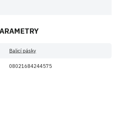
PARAMETRY
Balicí pásky
08021684244575