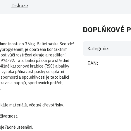
Diskuze
DOPLŇKOVÉ 
hmotnosti do 35 kg. Balicí páska Scotch®
Kategorie
:
lypropylenem, je opatřena kontaktním
ost vůči roztržení okraje a rozdělení.
974-92. Tato balicí páska pro středně
EAN
:
běžné kartonové krabice (RSC) a balíky
a vysoká přilnavost pásky se uplatní
pornosti a spolehlivosti je tato balicí
ravin a nápojů, sportovních potřeb,
.
škále materiálů, včetně dřevotřísky.
životnost.
je řádné utěsnění.