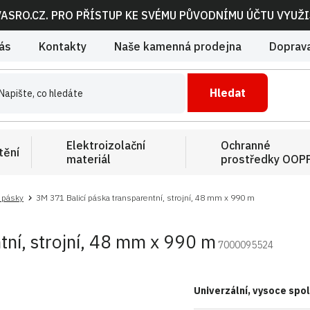
VASRO.CZ. PRO PŘÍSTUP KE SVÉMU PŮVODNÍMU ÚČTU VYUŽ
ás
Kontakty
Naše kamenná prodejna
Doprava
Hledat
Elektroizolační
Ochranné
tění
materiál
prostředky OOP
í pásky
3M 371 Balicí páska transparentní, strojní, 48 mm x 990 m
tní, strojní, 48 mm x 990 m
7000095524
Univerzální, vysoce spo