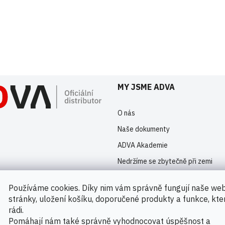
istrovaní uživatelé mohou vkládat příspěvky. Prosím
přihlaste se
nebo s
MY JSME ADVA
O nás
Naše dokumenty
ADVA Akademie
Nedržíme se zbytečně při zemi
Kontakty
Používáme cookies. Díky nim vám správně fungují naše we
Novinky
stránky, uložení košíku, doporučené produkty a funkce, kt
rádi.
Pomáhají nám také správně vyhodnocovat úspěšnost a