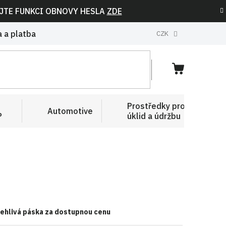
IJTE FUNKCI OBNOVY HESLA
ZDE
 a platba
CZK
NÁKUPNÍ
KOŠÍK
Prostředky pro
Automotive
P
úklid a údržbu
lehlivá páska za dostupnou cenu