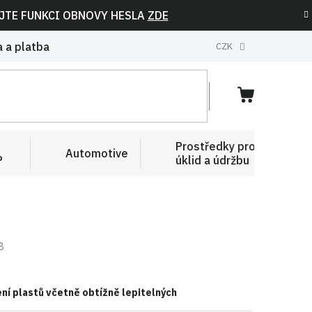
IJTE FUNKCI OBNOVY HESLA
ZDE
 a platba
CZK
NÁKUPNÍ
KOŠÍK
Prostředky pro
Automotive
P
úklid a údržbu
8
ení plastů včetně obtížně lepitelných