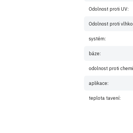
Odolnost proti UV
:
Odolnost proti vlhko
systém
:
báze
:
odolnost proti che
aplikace
:
teplota tavení
:
istrovaní uživatelé mohou vkládat příspěvky. Prosím
přihlaste se
nebo s