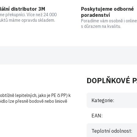
iální distributor 3M
Poskytujeme odborné
me překupníci. Více než 24 000
poradenství
uktů máme opravdu skladem.
Poradíme vám osobně i online
s důrazem na kvalitu.
DOPLŇKOVÉ 
obtížně lepitelných, jako je PE či PP) k
Kategorie
:
idlo lze přesně bodově nebo liniově
EAN
:
Teplotní odolnost
: