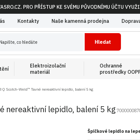
VASRO.CZ. PRO PŘÍSTUP KE SVÉMU PŮVODNÍMU ÚČTU VYUŽ
ás
Kontakty
Naše kamenná prodejna
Doprava
Hledat
Elektroizolační
Ochranné
tění
materiál
prostředky OOP
 Q Scotch-Weld™ Tavné nereaktivní lepidlo, balení 5 kg
ereaktivní lepidlo, balení 5 kg
700000087
Špičkové lepidlo na lep