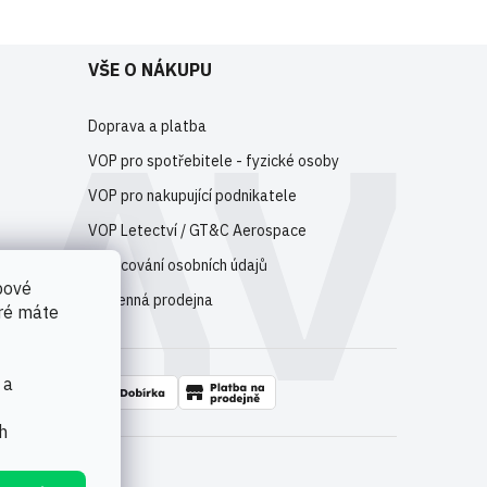
VŠE O NÁKUPU
Doprava a platba
VOP pro spotřebitele - fyzické osoby
VOP pro nakupující podnikatele
VOP Letectví / GT&C Aerospace
Zpracování osobních údajů
bové
Kamenná prodejna
eré máte
 a
h