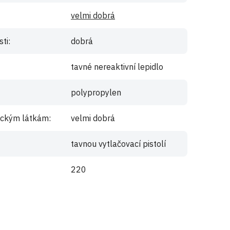
velmi dobrá
sti
:
dobrá
tavné nereaktivní lepidlo
polypropylen
mickým látkám
:
velmi dobrá
tavnou vytlačovací pistolí
220
e
registrujte
.