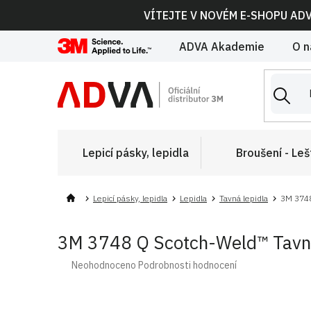
Přejít
VÍTEJTE V NOVÉM E-SHOPU AD
na
obsah
ADVA Akademie
O n
Lepicí pásky, lepidla
Broušení - Leš
Lepicí pásky, lepidla
Lepidla
Tavná lepidla
3M 3748
3M 3748 Q Scotch-Weld™ Tavné n
Průměrné
Neohodnoceno
Podrobnosti hodnocení
hodnocení
produktu
je