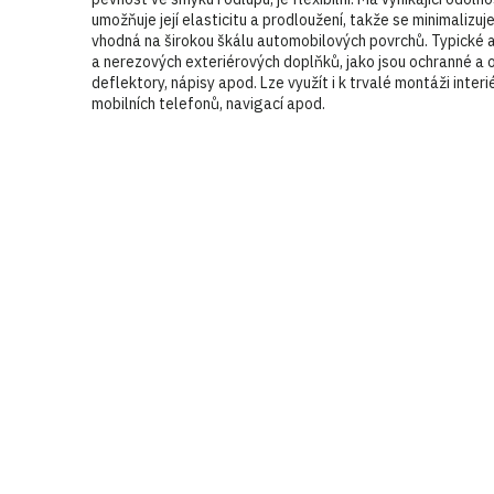
umožňuje její elasticitu a prodloužení, takže se minimalizu
vhodná na širokou škálu automobilových povrchů. Typické 
a nerezových exteriérových doplňků, jako jsou ochranné a oz
deflektory, nápisy apod. Lze využít i k trvalé montáži inter
mobilních telefonů, navigací apod.
Buďte první, kdo napíše příspěvek k této položce.
Pouze reg