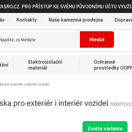
VASRO.CZ. PRO PŘÍSTUP KE SVÉMU PŮVODNÍMU ÚČTU VYUŽ
ás
Kontakty
Naše kamenná prodejna
Doprava
Hledat
Elektroizolační
Ochranné
tění
materiál
prostředky OOP
 pro exteriér i interiér vozidel
a pro exteriér i interiér vozidel
700007191
Zvolte variantu