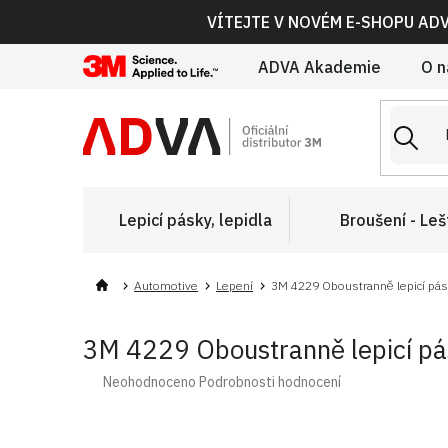
Přejít
VÍTEJTE V NOVÉM E-SHOPU AD
na
obsah
ADVA Akademie
O n
Lepicí pásky, lepidla
Broušení - Leš
Automotive
Lepení
3M 4229 Oboustranně lepicí páska
3M 4229 Oboustranně lepicí pásk
Průměrné
Neohodnoceno
Podrobnosti hodnocení
hodnocení
produktu
je