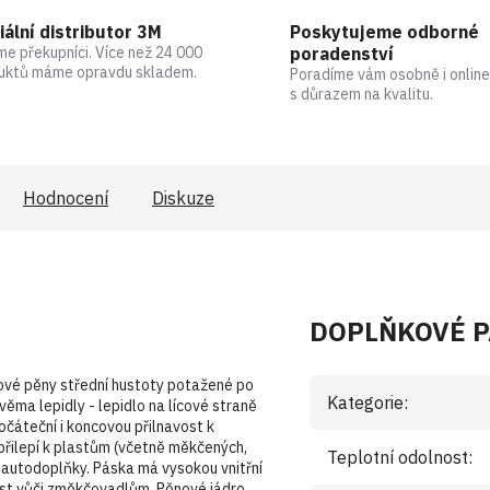
iální distributor 3M
Poskytujeme odborné
me překupníci. Více než 24 000
poradenství
uktů máme opravdu skladem.
Poradíme vám osobně i online
s důrazem na kvalitu.
Hodnocení
Diskuze
DOPLŇKOVÉ 
ové pěny střední hustoty potažené po
Kategorie
:
ěma lepidly - lepidlo na lícové straně
očáteční i koncovou přilnavost k
přilepí k plastům (včetně měkčených,
Teplotní odolnost
:
í autodoplňky. Páska má vysokou vnitřní
lnost vůči změkčovadlům. Pěnové jádro