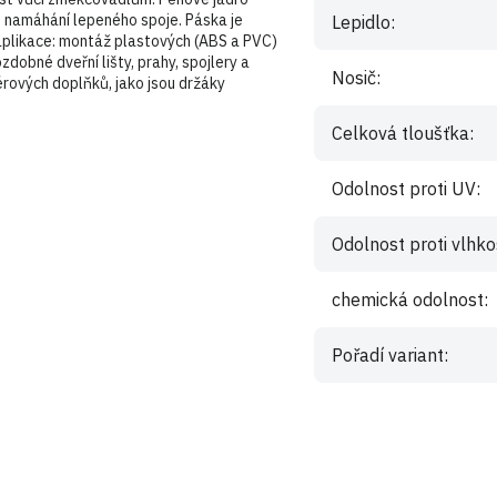
je namáhání lepeného spoje. Páska je
Lepidlo
:
aplikace: montáž plastových (ABS a PVC)
dobné dveřní lišty, prahy, spojlery a
Nosič
:
iérových doplňků, jako jsou držáky
Celková tloušťka
:
Odolnost proti UV
:
Odolnost proti vlhko
chemická odolnost
:
Pořadí variant
:
istrovaní uživatelé mohou vkládat příspěvky. Prosím
přihlaste se
nebo s