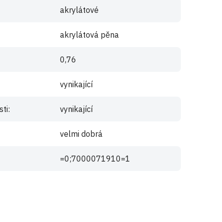
akrylátové
akrylátová pěna
0,76
vynikající
sti
:
vynikající
velmi dobrá
=0;7000071910=1
e
registrujte
.