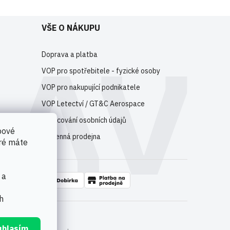
VŠE O NÁKUPU
Doprava a platba
VOP pro spotřebitele - fyzické osoby
VOP pro nakupující podnikatele
VOP Letectví / GT&C Aerospace
Zpracování osobních údajů
bové
Kamenná prodejna
eré máte
 a
h
uhlasím