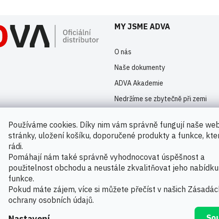
MY JSME ADVA
O nás
Naše dokumenty
ADVA Akademie
Nedržíme se zbytečně při zemi
Kontakty
Používáme cookies. Díky nim vám správně fungují naše we
Novinky
stránky, uložení košíku, doporučené produkty a funkce, kt
rádi.
Pomáhají nám také správně vyhodnocovat úspěšnost a
použitelnost obchodu a neustále zkvalitňovat jeho nabídku
Možnosti platby
funkce.
Pokud máte zájem, více si můžete přečíst v našich
Zásadác
ochrany osobních údajů
.
3M
. Všechna práva vyhrazena.
So
Nastavení