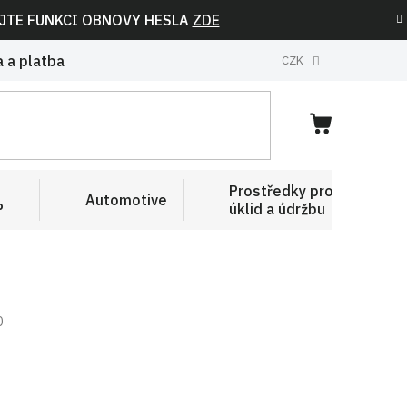
IJTE FUNKCI OBNOVY HESLA
ZDE
 a platba
CZK
NÁKUPNÍ
KOŠÍK
Prostředky pro
Automotive
P
úklid a údržbu
0