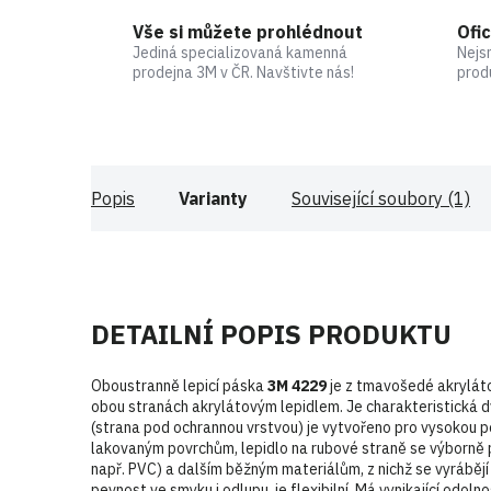
Vše si můžete prohlédnout
Ofic
Jediná specializovaná kamenná
Nejs
prodejna 3M v ČR. Navštivte nás!
prod
Popis
Varianty
Související soubory (1)
DETAILNÍ POPIS PRODUKTU
Oboustranně lepicí páska
3M 4229
je z tmavošedé akrylát
obou stranách akrylátovým lepidlem. Je charakteristická dv
(strana pod ochrannou vrstvou) je vytvořeno pro vysokou p
lakovaným povrchům, lepidlo na rubové straně se výborně 
např. PVC) a dalším běžným materiálům, z nichž se vyráběj
pevnost ve smyku i odlupu, je flexibilní. Má vynikající odo