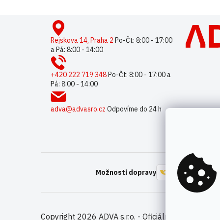
Z
á
p
Rejskova 14, Praha 2
Po-Čt: 8:00 - 17:00
a Pá: 8:00 - 14:00
a
t
í
+420 222 719 348
Po-Čt: 8:00 - 17:00 a
Pá: 8:00 - 14:00
adva@advasro.cz
Odpovíme do 24 h
Možnosti dopravy
Copyright 2026
ADVA s.r.o. - Oficiální distributor 