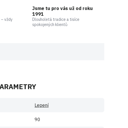
Jsme tu pro vás už od roku
1991
 – vždy
Dlouholetá tradice a tisíce
spokojených klientů
PARAMETRY
Lepení
90