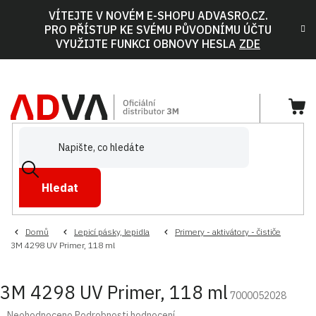
Přejít
VÍTEJTE V NOVÉM E-SHOPU ADVASRO.CZ.
na
PRO PŘÍSTUP KE SVÉMU PŮVODNÍMU ÚČTU
obsah
VYUŽIJTE FUNKCI OBNOVY HESLA
ZDE
NÁ
KOŠ
Hledat
Domů
Lepicí pásky, lepidla
Primery - aktivátory - čističe
3M 4298 UV Primer, 118 ml
3M 4298 UV Primer, 118 ml
7000052028
Průměrné
Neohodnoceno
Podrobnosti hodnocení