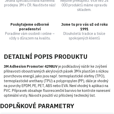
Jediná specializovaná kamenná
Nejsme překupníci. Více než 24
prodejna 3M v ČR. Navštivte nás!
000 produktů máme opravdu
skladem.
Poskytujeme odborné
Jsme tu pro vás už od roku
poradenství
1991
Poradíme vám osobně i online –
Dlouholetá tradice a tisíce
vždy s důrazem na kvalitu.
spokojených klientů
DETAILNÍ POPIS PRODUKTU
3M Adhesion Promoter 4298UV
je podkladový nátěr ke zvýšení
přilnavosti oboustranných akrylových pásek 3M k plastům s nízkou
povrchovou energií, jako jsou např. termoplastické olefiny (TPO),
termoplastické urethany (TPU) a polypropylen (PP), dále je vhodný
na povrchy EPDM, PE, PET, ABS nebo EVA. Není vhodný k aplikaci na
PVC. Přípravek obsahuje fluorescenční barvivo ke kontrole nanesení
optimální vrsty. Návod k použití viz přiložený technický list.
DOPLŇKOVÉ PARAMETRY