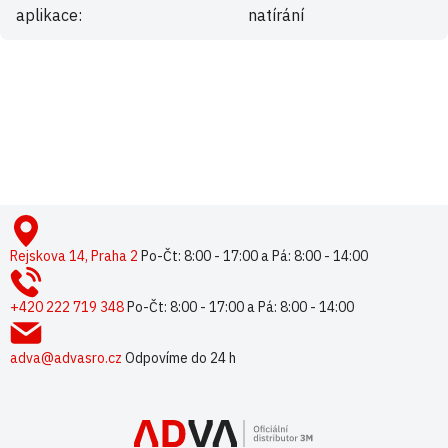
aplikace
:
natírání
Buďte první, kdo napíše příspěvek k této položce.
Pouze registrovaní uživatelé mohou vkládat příspěvky. Prosím
přihlaste se
nebo se
registrujte
.
Z
á
p
Rejskova 14, Praha 2
Po-Čt: 8:00 - 17:00 a Pá: 8:00 - 14:00
a
t
+420 222 719 348
Po-Čt: 8:00 - 17:00 a Pá: 8:00 - 14:00
í
adva@advasro.cz
Odpovíme do 24 h