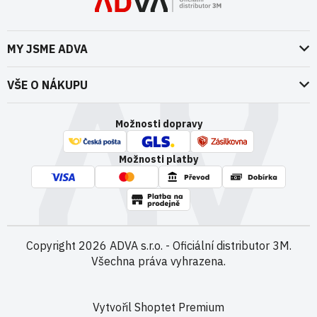
MY JSME ADVA
O nás
VŠE O NÁKUPU
Naše dokumenty
Doprava a platba
Možnosti dopravy
ADVA Akademie
VOP pro spotřebitele - fyzické osoby
Nedržíme se zbytečně při zemi
Možnosti platby
VOP pro nakupující podnikatele
Kontakty
VOP Letectví / GT&C Aerospace
Novinky
Zpracování osobních údajů
Kamenná prodejna
Copyright 2026
ADVA s.r.o. - Oficiální distributor 3M
.
Všechna práva vyhrazena.
Vytvořil Shoptet Premium