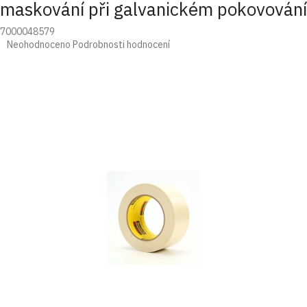
maskování při galvanickém pokovování
7000048579
Průměrné
Neohodnoceno
Podrobnosti hodnocení
hodnocení
produktu
je
0,0
z
5
hvězdiček.