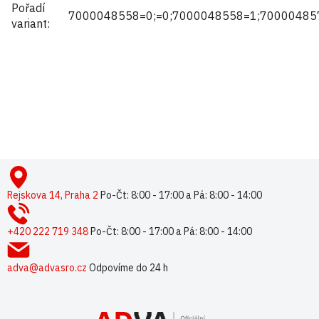
Pořadí
7000048558=0;=0;7000048558=1;70000485
variant
:
Buďte první, kdo napíše příspěvek k této položce.
Pouze registrovaní uživatelé mohou vkládat příspěvky. Prosím
přihlaste se
nebo se
registrujte
.
Z
á
p
Rejskova 14, Praha 2
Po-Čt: 8:00 - 17:00 a Pá: 8:00 - 14:00
a
t
+420 222 719 348
Po-Čt: 8:00 - 17:00 a Pá: 8:00 - 14:00
í
adva@advasro.cz
Odpovíme do 24 h