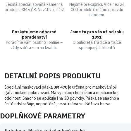
Jediná specializovaná kamenná
Nejsme překupníci. Více než 24
prodejna 3M v ČR. Navštivte nás!
000 produktů máme opravdu
skladem.
Poskytujeme odborné
Jsme tu pro vás už od roku
poradenství
1991
Poradíme vám osobně i online –
Dlouholetá tradice a tisíce
vždy s důrazem na kvalitu.
spokojených klientů
DETAILNÍ POPIS PRODUKTU
Speciální maskovací páska
3M 470
je určena pro maskování při
galvanickém pokovování. Má vysokou chemickou a mechanickou
odolnost. Snadno se aplikuje i na 3D povrchy. Páska se snadno a
čistě odstraňuje, nepodtéká, nezatrhává se. Béžová barva.
DOPLŇKOVÉ PARAMETRY
Kategorie
:
Maskovací plastové pásky