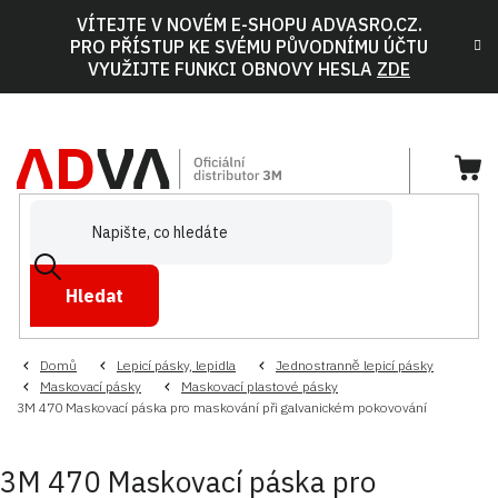
Přejít
VÍTEJTE V NOVÉM E-SHOPU ADVASRO.CZ.
na
PRO PŘÍSTUP KE SVÉMU PŮVODNÍMU ÚČTU
obsah
VYUŽIJTE FUNKCI OBNOVY HESLA
ZDE
NÁ
KOŠ
Hledat
Domů
Lepicí pásky, lepidla
Jednostranně lepicí pásky
Maskovací pásky
Maskovací plastové pásky
3M 470 Maskovací páska pro maskování při galvanickém pokovování
3M 470 Maskovací páska pro