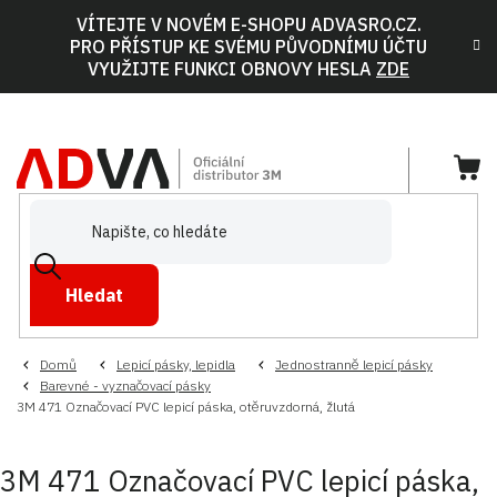
Přejít
VÍTEJTE V NOVÉM E-SHOPU ADVASRO.CZ.
na
PRO PŘÍSTUP KE SVÉMU PŮVODNÍMU ÚČTU
obsah
VYUŽIJTE FUNKCI OBNOVY HESLA
ZDE
NÁ
KOŠ
Hledat
Domů
Lepicí pásky, lepidla
Jednostranně lepicí pásky
Barevné - vyznačovací pásky
3M 471 Označovací PVC lepicí páska, otěruvzdorná, žlutá
3M 471 Označovací PVC lepicí páska,