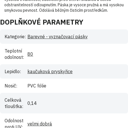
odstranitelností odloupnutím. Páska je vysoce pružná a má vysokou
smykovou pevnost. Odolává běžným čisticím prostředkům.
DOPLŇKOVÉ PARAMETRY
Kategorie
:
Barevné - vyznačovací pásky
Teplotní
80
odolnost
:
Lepidlo
:
kaučuková pryskyřice
Nosič
:
PVC fólie
Celková
0,14
tloušťka
:
Odolnost
velmi dobrá
proti UV
: