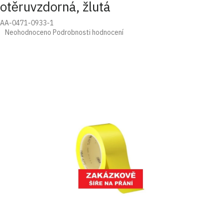
otěruvzdorná, žlutá
AA-0471-0933-1
Průměrné
Neohodnoceno
Podrobnosti hodnocení
hodnocení
produktu
je
0,0
z
5
hvězdiček.