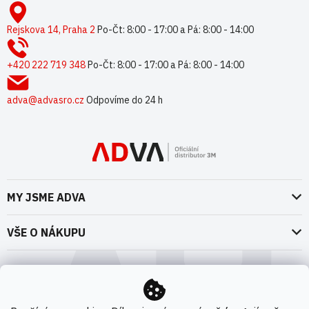
Z
á
p
Rejskova 14, Praha 2
Po-Čt: 8:00 - 17:00 a Pá: 8:00 - 14:00
a
t
+420 222 719 348
Po-Čt: 8:00 - 17:00 a Pá: 8:00 - 14:00
í
adva@advasro.cz
Odpovíme do 24 h
MY JSME ADVA
O nás
VŠE O NÁKUPU
Naše dokumenty
Doprava a platba
Možnosti dopravy
ADVA Akademie
VOP pro spotřebitele - fyzické osoby
Nedržíme se zbytečně při zemi
Možnosti platby
VOP pro nakupující podnikatele