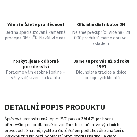
Vše si můžete prohlédnout
Oficiální distributor 3M
Jediná specializovaná kamenná
Nejsme překupníci. Více než 24
prodejna 3M v ČR. Navštivte nás!
000 produktů máme opravdu
skladem.
Poskytujeme odborné
Jsme tu pro vás už od roku
poradenství
1991
Poradíme vám osobně i online –
Dlouholetá tradice a tisíce
vždy s důrazem na kvalitu.
spokojených klientů
DETAILNÍ POPIS PRODUKTU
Špičková jednostranně lepicí PVC páska
3M 471
je vhodná
především pro podlahové bezpečnostní značení ve výrobních
provozech. Snadné, rychlé a čisté řešení podlahového značení s
vysokou trvanlivostí, odolností proti otěru i snadnou a čistou