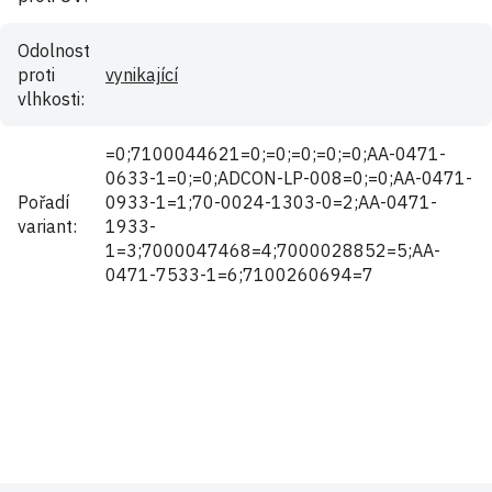
Odolnost
proti
vynikající
vlhkosti
:
=0;7100044621=0;=0;=0;=0;=0;AA-0471-
0633-1=0;=0;ADCON-LP-008=0;=0;AA-0471-
Pořadí
0933-1=1;70-0024-1303-0=2;AA-0471-
variant
:
1933-
1=3;7000047468=4;7000028852=5;AA-
0471-7533-1=6;7100260694=7
Buďte první, kdo napíše příspěvek k této položce.
Pouze registrovaní uživatelé mohou vkládat příspěvky. Prosím
přihlaste se
nebo se
registrujte
.