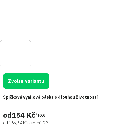
Zvolte variantu
Špičková vynilová páska s dlouhou životností
od
154 Kč
/ role
od
186,34 Kč
včetně DPH