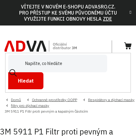
Přejít
VÍTEJTE V NOVÉM E-SHOPU ADVASRO.CZ.
na
PRO PŘÍSTUP KE SVÉMU PŮVODNÍMU ÚČTU
obsah
VYUŽIJTE FUNKCI OBNOVY HESLA
ZDE
NÁ
KOŠ
Hledat
Domů
Ochranné prostředky OOPP
Respirátory a dýchací masky
filtry pro dýchací masky
3M 5911 P1 Filtr proti pevným a kapalným částicím
3M 5911 P1 Filtr proti pevným a