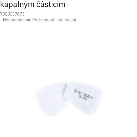
kapalným částicím
7000037673
Průměrné
Neohodnoceno
Podrobnosti hodnocení
hodnocení
produktu
je
0,0
z
5
hvězdiček.