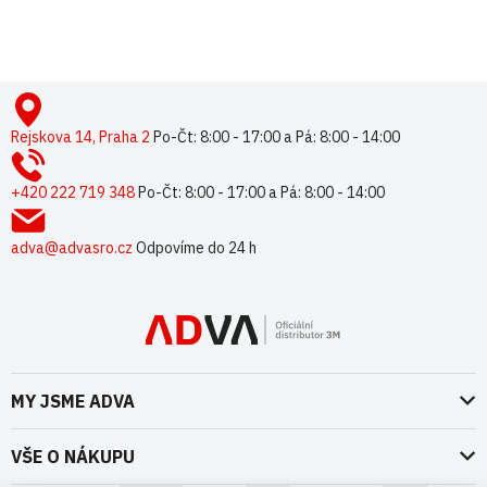
Z
á
p
Rejskova 14, Praha 2
Po-Čt: 8:00 - 17:00 a Pá: 8:00 - 14:00
a
t
+420 222 719 348
Po-Čt: 8:00 - 17:00 a Pá: 8:00 - 14:00
í
adva@advasro.cz
Odpovíme do 24 h
MY JSME ADVA
O nás
VŠE O NÁKUPU
Naše dokumenty