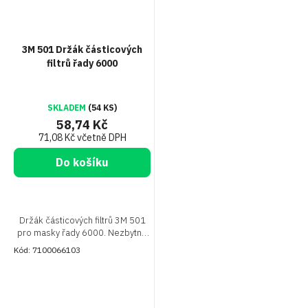
3M 501 Držák částicových
filtrů řady 6000
SKLADEM
(54 KS)
58,74 Kč
71,08 Kč včetně DPH
Do košíku
Držák částicových filtrů 3M 501
pro masky řady 6000. Nezbytné
příslušenství pro bezpečné
Kód:
7100066103
uchycení filtrů řady 5000.
Nakupujte výhodně