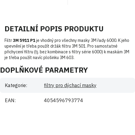
DETAILNÍ POPIS PRODUKTU
Filtr
3M 5911 P1
je vhodný pro všechny masky 3M řady 6000. K jeho
upevnění je třeba použít držák filtru 3M 501. Pro samostatné
přichycení filtru (tj. bez kombinace s filtry série 6000) k maskám 3M
je třeba použít navíc plošinku 3M 603.
DOPLŇKOVÉ PARAMETRY
Kategorie
:
filtry pro dýchací masky
EAN
:
4054596793774
Buďte první, kdo napíše příspěvek k této položce.
Pouze registrovaní uživatelé mohou vkládat příspěvky. Prosím
přihlaste se
nebo se
registrujte
.