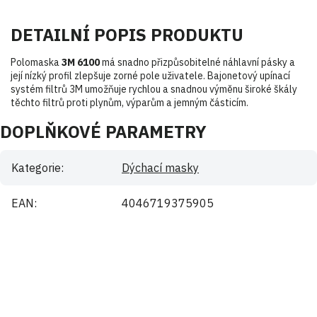
DETAILNÍ POPIS PRODUKTU
Polomaska
3M 6100
má snadno přizpůsobitelné náhlavní pásky a
její nízký profil zlepšuje zorné pole uživatele. Bajonetový upínací
systém filtrů 3M umožňuje rychlou a snadnou výměnu široké škály
těchto filtrů proti plynům, výparům a jemným částicím.
DOPLŇKOVÉ PARAMETRY
Kategorie
:
Dýchací masky
EAN
:
4046719375905
Buďte první, kdo napíše příspěvek k této položce.
Pouze registrovaní uživatelé mohou vkládat příspěvky. Prosím
přihlaste se
nebo se
registrujte
.