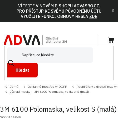
Přejít
VÍTEJTE V NOVÉM E-SHOPU ADVASRO.CZ.
na
PRO PŘÍSTUP KE SVÉMU PŮVODNÍMU ÚČTU
obsah
VYUŽIJTE FUNKCI OBNOVY HESLA
ZDE
NÁ
KOŠ
Hledat
Domů
Ochranné prostředky OOPP
Respirátory a dýchací masky
Dýchací masky
3M 6100 Polomaska, velikost S (malá)
3M 6100 Polomaska, velikost S (malá)
7000146845