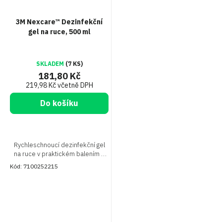
3M Nexcare™ Dezinfekční
gel na ruce, 500 ml
SKLADEM
(7 KS)
181,80 Kč
219,98 Kč včetně DPH
Do košíku
Rychleschnoucí dezinfekční gel
na ruce v praktickém balením s
dáčkovačem. Odstraňuje
Kód:
7100252215
nečistoty bez použití vody nebo
mýdla