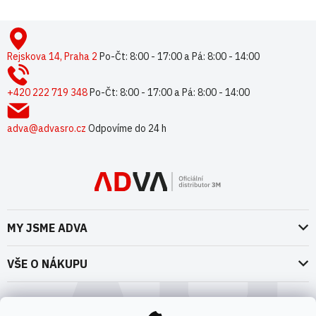
Z
á
p
Rejskova 14, Praha 2
Po-Čt: 8:00 - 17:00 a Pá: 8:00 - 14:00
a
t
+420 222 719 348
Po-Čt: 8:00 - 17:00 a Pá: 8:00 - 14:00
í
adva@advasro.cz
Odpovíme do 24 h
MY JSME ADVA
O nás
VŠE O NÁKUPU
Naše dokumenty
Doprava a platba
Možnosti dopravy
ADVA Akademie