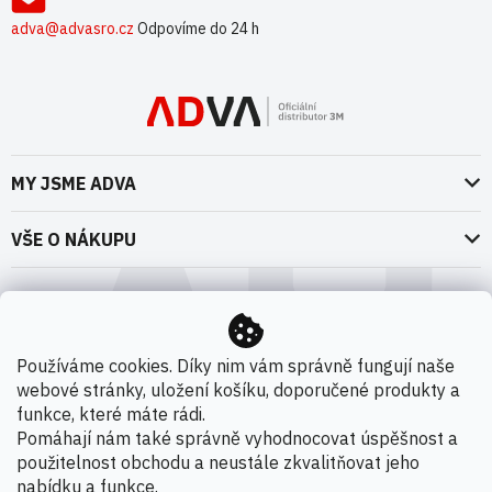
adva@advasro.cz
Odpovíme do 24 h
MY JSME ADVA
O nás
VŠE O NÁKUPU
Naše dokumenty
Doprava a platba
Možnosti dopravy
ADVA Akademie
VOP pro spotřebitele - fyzické osoby
Nedržíme se zbytečně při zemi
Možnosti platby
VOP pro nakupující podnikatele
Používáme cookies. Díky nim vám správně fungují naše
Kontakty
webové stránky, uložení košíku, doporučené produkty a
VOP Letectví / GT&C Aerospace
Novinky
funkce, které máte rádi.
Zpracování osobních údajů
Pomáhají nám také správně vyhodnocovat úspěšnost a
použitelnost obchodu a neustále zkvalitňovat jeho
Kamenná prodejna
nabídku a funkce.
Copyright 2026
ADVA s.r.o. - Oficiální distributor 3M
.