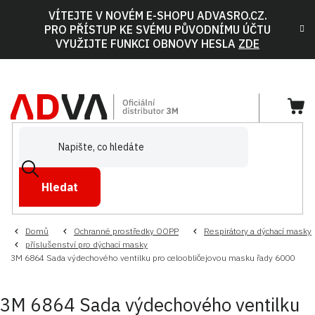
Přejít
VÍTEJTE V NOVÉM E-SHOPU ADVASRO.CZ.
na
PRO PŘÍSTUP KE SVÉMU PŮVODNÍMU ÚČTU
obsah
VYUŽIJTE FUNKCI OBNOVY HESLA
ZDE
NÁ
KOŠ
Hledat
Domů
Ochranné prostředky OOPP
Respirátory a dýchací masky
příslušenství pro dýchací masky
3M 6864 Sada výdechového ventilku pro celoobličejovou masku řady 6000
3M 6864 Sada výdechového ventilku