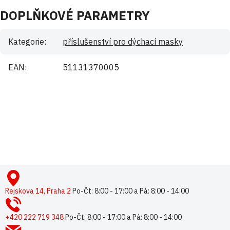
DOPLŇKOVÉ PARAMETRY
Kategorie
:
příslušenství pro dýchací masky
EAN
:
51131370005
Buďte první, kdo napíše příspěvek k této položce.
Pouze registrovaní uživatelé mohou vkládat příspěvky. Prosím
přihlaste se
nebo se
registrujte
.
Z
á
p
Rejskova 14, Praha 2
Po-Čt: 8:00 - 17:00 a Pá: 8:00 - 14:00
a
t
+420 222 719 348
Po-Čt: 8:00 - 17:00 a Pá: 8:00 - 14:00
í