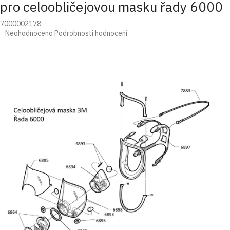
pro celoobličejovou masku řady 6000
7000002178
Průměrné
Neohodnoceno
Podrobnosti hodnocení
hodnocení
produktu
je
0,0
z
5
hvězdiček.