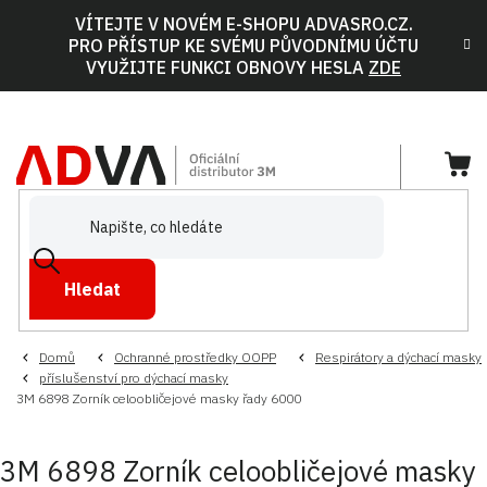
Přejít
VÍTEJTE V NOVÉM E-SHOPU ADVASRO.CZ.
na
PRO PŘÍSTUP KE SVÉMU PŮVODNÍMU ÚČTU
obsah
VYUŽIJTE FUNKCI OBNOVY HESLA
ZDE
NÁ
KOŠ
Hledat
Domů
Ochranné prostředky OOPP
Respirátory a dýchací masky
příslušenství pro dýchací masky
3M 6898 Zorník celoobličejové masky řady 6000
3M 6898 Zorník celoobličejové masky