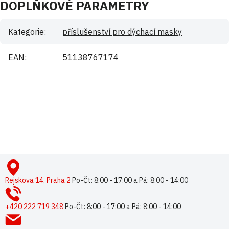
DOPLŇKOVÉ PARAMETRY
Kategorie
:
příslušenství pro dýchací masky
EAN
:
51138767174
Buďte první, kdo napíše příspěvek k této položce.
Pouze registrovaní uživatelé mohou vkládat příspěvky. Prosím
přihlaste se
nebo se
registrujte
.
Z
á
p
Rejskova 14, Praha 2
Po-Čt: 8:00 - 17:00 a Pá: 8:00 - 14:00
a
t
+420 222 719 348
Po-Čt: 8:00 - 17:00 a Pá: 8:00 - 14:00
í