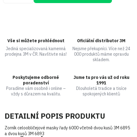
Vše si můžete prohlédnout
Oficiální distributor 3M
Jediná specializovaná kamenná
Nejsme překupníci. Více než 24
prodejna 3M v ČR. Navštivte nás!
000 produktů máme opravdu
skladem.
Poskytujeme odborné
Jsme tu pro vás už od roku
poradenství
1991
Poradíme vám osobně i online –
Dlouholetá tradice a tisíce
vždy s důrazem na kvalitu.
spokojených klientů
DETAILNÍ POPIS PRODUKTU
Zorník celoobličejové masky řady 6000 včetně dvou kusů 3M 6895
a dvou kusů 3M 6893