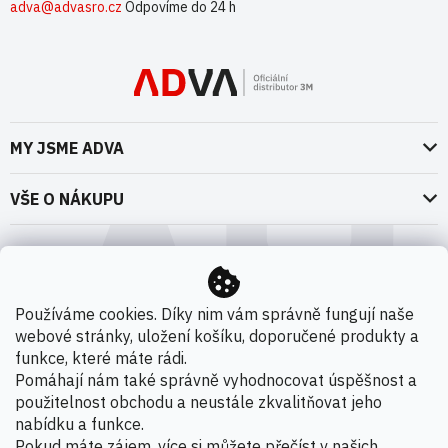
adva@advasro.cz
Odpovíme do 24 h
MY JSME ADVA
O nás
VŠE O NÁKUPU
Naše dokumenty
Doprava a platba
Možnosti dopravy
ADVA Akademie
VOP pro spotřebitele - fyzické osoby
Nedržíme se zbytečně při zemi
Možnosti platby
VOP pro nakupující podnikatele
Používáme cookies. Díky nim vám správně fungují naše
Kontakty
webové stránky, uložení košíku, doporučené produkty a
VOP Letectví / GT&C Aerospace
Novinky
funkce, které máte rádi.
Zpracování osobních údajů
Pomáhají nám také správně vyhodnocovat úspěšnost a
použitelnost obchodu a neustále zkvalitňovat jeho
Kamenná prodejna
nabídku a funkce.
Copyright 2026
ADVA s.r.o. - Oficiální distributor 3M
.
Pokud máte zájem, více si můžete přečíst v našich