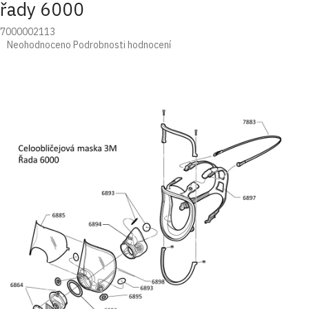
řady 6000
7000002113
Průměrné
Neohodnoceno
Podrobnosti hodnocení
hodnocení
produktu
je
0,0
z
5
hvězdiček.