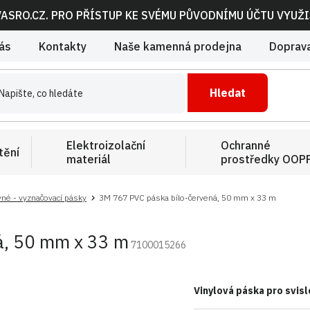
VASRO.CZ. PRO PŘÍSTUP KE SVÉMU PŮVODNÍMU ÚČTU VYUŽ
ás
Kontakty
Naše kamenná prodejna
Doprava
Hledat
Elektroizolační
Ochranné
tění
materiál
prostředky OOP
né - vyznačovací pásky
3M 767 PVC páska bílo-červená, 50 mm x 33 m
á, 50 mm x 33 m
7100015266
Vinylová páska pro svis