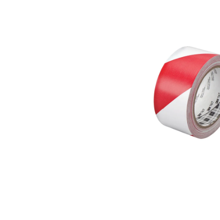
0,0
z
5
hvězdiček.