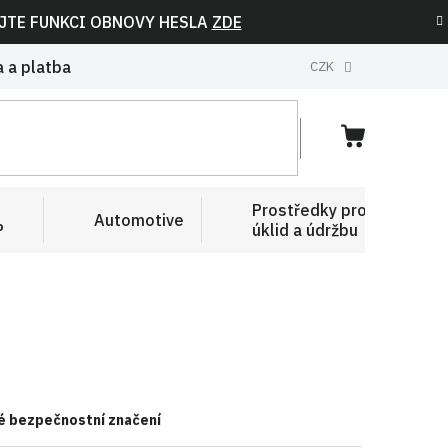
IJTE FUNKCI OBNOVY HESLA
ZDE
 a platba
CZK
NÁKUPNÍ
KOŠÍK
Prostředky pro
Automotive
P
úklid a údržbu
lé bezpečnostní značení