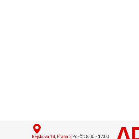
Buďte první, kdo napíše příspěvek k této položce.
Pouze reg
Z
á
p
Rejskova 14, Praha 2
Po-Čt: 8:00 - 17:00