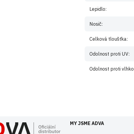
Lepidlo
:
Nosič
:
Celková tloušťka
:
Odolnost proti UV
:
Odolnost proti vlhko
istrovaní uživatelé mohou vkládat příspěvky. Prosím
přihlaste se
nebo s
MY JSME ADVA