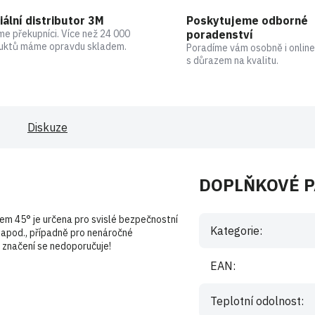
iální distributor 3M
Poskytujeme odborné
me překupníci. Více než 24 000
poradenství
uktů máme opravdu skladem.
Poradíme vám osobně i online
s důrazem na kvalitu.
Diskuze
DOPLŇKOVÉ 
em 45° je určena pro svislé bezpečnostní
Kategorie
:
tů apod., případně pro nenáročné
značení se nedoporučuje!
EAN
:
Teplotní odolnost
: