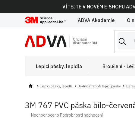
Přejít
VÍTEJTE V NOVÉM E-SHOPU AD
na
obsah
ADVA Akademie
O n
Lepicí pásky, lepidla
Broušení - Leš
Lepicí pásky, lepidla
Jednostranně lepicí pásky
Barev
3M 767 PVC páska bílo-červen
Průměrné
Neohodnoceno
Podrobnosti hodnocení
hodnocení
produktu
je