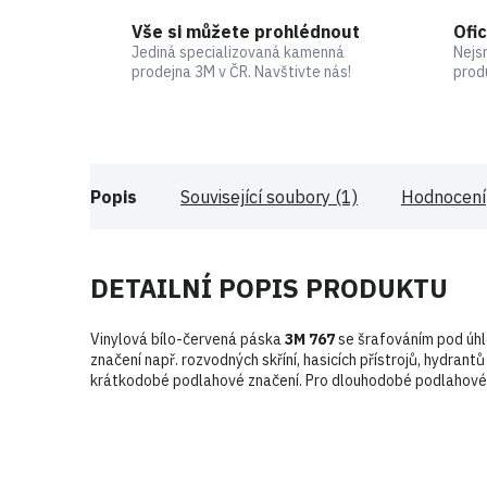
Vše si můžete prohlédnout
Ofic
Jediná specializovaná kamenná
Nejs
prodejna 3M v ČR. Navštivte nás!
prod
Popis
Související soubory (1)
Hodnocení
DETAILNÍ POPIS PRODUKTU
Vinylová bílo-červená páska
3M 767
se šrafováním pod úhl
značení např. rozvodných skříní, hasicích přístrojů, hydran
krátkodobé podlahové značení. Pro dlouhodobé podlahové 