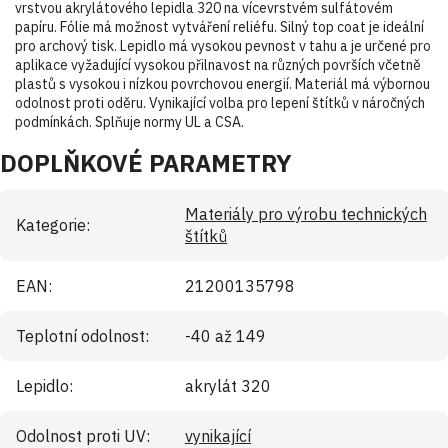
vrstvou akrylátového lepidla 320 na vícevrstvém sulfátovém
papíru. Fólie má možnost vytváření reliéfu. Silný top coat je ideální
pro archový tisk. Lepidlo má vysokou pevnost v tahu a je určené pro
aplikace vyžadující vysokou přilnavost na různých površích včetně
plastů s vysokou i nízkou povrchovou energií. Materiál má výbornou
odolnost proti oděru. Vynikající volba pro lepení štítků v náročných
podmínkách. Splňuje normy UL a CSA.
DOPLŇKOVÉ PARAMETRY
Materiály pro výrobu technických
Kategorie
:
štítků
EAN
:
21200135798
Teplotní odolnost
:
-40 až 149
Lepidlo
:
akrylát 320
Odolnost proti UV
:
vynikající