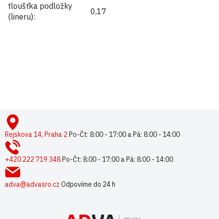
tloušťka podložky
0,17
(lineru)
:
Buďte první, kdo napíše příspěvek k této položce.
Pouze registrovaní uživatelé mohou vkládat příspěvky. Prosím
přihlaste se
nebo se
registrujte
.
Z
á
p
Rejskova 14, Praha 2
Po-Čt: 8:00 - 17:00 a Pá: 8:00 - 14:00
a
t
+420 222 719 348
Po-Čt: 8:00 - 17:00 a Pá: 8:00 - 14:00
í
adva@advasro.cz
Odpovíme do 24 h