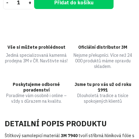
Přidat do košíku
Vše si můžete prohlédnout
Oficiální distributor 3M
Jediná specializovaná kamenná
Nejsme překupníci. Více než 24
prodejna 3M v ČR. Navštivte nás!
000 produktů máme opravdu
skladem.
Poskytujeme odborné
Jsme tu pro vás už od roku
poradenství
1991
Poradíme vám osobně i online –
Dlouholetá tradice a tisíce
vždy s důrazem na kvalitu.
spokojených klientů
DETAILNÍ POPIS PRODUKTU
Štítkový samolepicí materiál
3M 7940
tvoří stříbrná hliníková fólie s