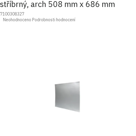
stříbrný, arch 508 mm x 686 mm
7100308327
Průměrné
Neohodnoceno
Podrobnosti hodnocení
hodnocení
produktu
je
0,0
z
5
hvězdiček.