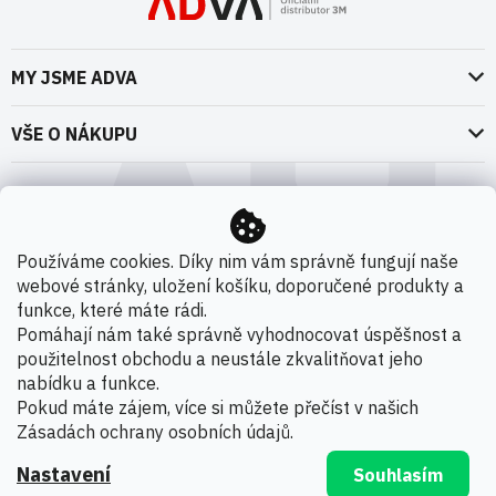
MY JSME ADVA
O nás
VŠE O NÁKUPU
Naše dokumenty
Doprava a platba
Možnosti dopravy
ADVA Akademie
VOP pro spotřebitele - fyzické osoby
Nedržíme se zbytečně při zemi
Možnosti platby
VOP pro nakupující podnikatele
Používáme cookies. Díky nim vám správně fungují naše
Kontakty
webové stránky, uložení košíku, doporučené produkty a
VOP Letectví / GT&C Aerospace
Novinky
funkce, které máte rádi.
Zpracování osobních údajů
Pomáhají nám také správně vyhodnocovat úspěšnost a
použitelnost obchodu a neustále zkvalitňovat jeho
Kamenná prodejna
nabídku a funkce.
Copyright 2026
ADVA s.r.o. - Oficiální distributor 3M
.
Pokud máte zájem, více si můžete přečíst v našich
Všechna práva vyhrazena.
Zásadách ochrany osobních údajů
.
Nastavení
Souhlasím
Vytvořil Shoptet Premium