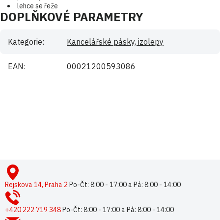
lehce se řeže
DOPLŇKOVÉ PARAMETRY
Kategorie
:
Kancelářské pásky, izolepy
EAN
:
00021200593086
Buďte první, kdo napíše příspěvek k této položce.
Pouze registrovaní uživatelé mohou vkládat příspěvky. Prosím
přihlaste se
nebo se
registrujte
.
Z
á
p
Rejskova 14, Praha 2
Po-Čt: 8:00 - 17:00 a Pá: 8:00 - 14:00
a
t
+420 222 719 348
Po-Čt: 8:00 - 17:00 a Pá: 8:00 - 14:00
í