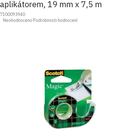
aplikátorem, 19 mm x 7,5 m
7100093940
Průměrné
Neohodnoceno
Podrobnosti hodnocení
hodnocení
produktu
je
0,0
z
5
hvězdiček.