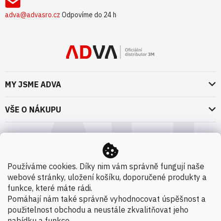
adva@advasro.cz
Odpovíme do 24 h
MY JSME ADVA
O nás
VŠE O NÁKUPU
Naše dokumenty
Doprava a platba
Možnosti dopravy
ADVA Akademie
VOP pro spotřebitele - fyzické osoby
Nedržíme se zbytečně při zemi
Možnosti platby
VOP pro nakupující podnikatele
Používáme cookies. Díky nim vám správně fungují naše
Kontakty
webové stránky, uložení košíku, doporučené produkty a
VOP Letectví / GT&C Aerospace
Novinky
funkce, které máte rádi.
Zpracování osobních údajů
Pomáhají nám také správně vyhodnocovat úspěšnost a
použitelnost obchodu a neustále zkvalitňovat jeho
Kamenná prodejna
nabídku a funkce.