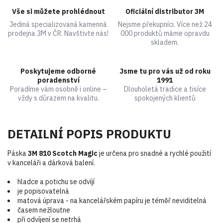
Vše si můžete prohlédnout
Oficiální distributor 3M
Jediná specializovaná kamenná
Nejsme překupníci. Více než 24
prodejna 3M v ČR. Navštivte nás!
000 produktů máme opravdu
skladem.
Poskytujeme odborné
Jsme tu pro vás už od roku
poradenství
1991
Poradíme vám osobně i online –
Dlouholetá tradice a tisíce
vždy s důrazem na kvalitu.
spokojených klientů
DETAILNÍ POPIS PRODUKTU
Páska
3M 810 Scotch Magic
je určena pro snadné a rychlé použití
v kanceláři a dárková balení.
hladce a potichu se odvíjí
je popisovatelná
matová úprava - na kancelářském papíru je téměř neviditelná
časem nežloutne
při odvíjení se netrhá