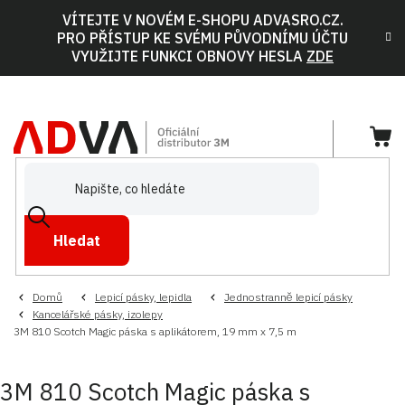
Přejít
VÍTEJTE V NOVÉM E-SHOPU ADVASRO.CZ.
na
PRO PŘÍSTUP KE SVÉMU PŮVODNÍMU ÚČTU
obsah
VYUŽIJTE FUNKCI OBNOVY HESLA
ZDE
NÁ
KOŠ
Hledat
Domů
Lepicí pásky, lepidla
Jednostranně lepicí pásky
Kancelářské pásky, izolepy
3M 810 Scotch Magic páska s aplikátorem, 19 mm x 7,5 m
3M 810 Scotch Magic páska s