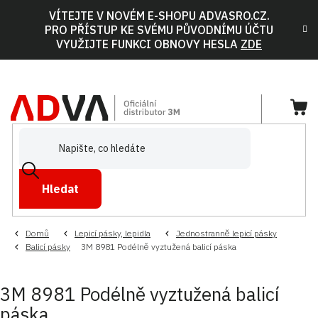
Přejít
VÍTEJTE V NOVÉM E-SHOPU ADVASRO.CZ.
na
PRO PŘÍSTUP KE SVÉMU PŮVODNÍMU ÚČTU
obsah
VYUŽIJTE FUNKCI OBNOVY HESLA
ZDE
NÁ
KOŠ
Hledat
Domů
Lepicí pásky, lepidla
Jednostranně lepicí pásky
Balicí pásky
3M 8981 Podélně vyztužená balicí páska
3M 8981 Podélně vyztužená balicí
páska