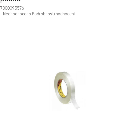
7000095576
Průměrné
Neohodnoceno
Podrobnosti hodnocení
hodnocení
produktu
je
0,0
z
5
hvězdiček.