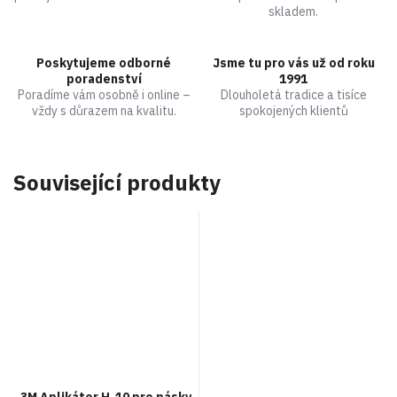
skladem.
Poskytujeme odborné
Jsme tu pro vás už od roku
poradenství
1991
Poradíme vám osobně i online –
Dlouholetá tradice a tisíce
vždy s důrazem na kvalitu.
spokojených klientů
Související produkty
3M Aplikátor H-10 pro pásky