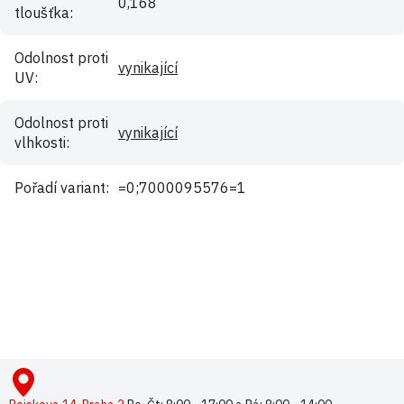
0,168
tloušťka
:
Odolnost proti
vynikající
UV
:
Odolnost proti
vynikající
vlhkosti
:
Pořadí variant
:
=0;7000095576=1
Buďte první, kdo napíše příspěvek k této položce.
Pouze registrovaní uživatelé mohou vkládat příspěvky. Prosím
přihlaste se
nebo se
registrujte
.
Z
á