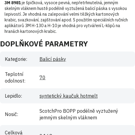
3M 8981
je špičková, vysoce pevná, nepřetrhnutelná, jemným
skelným vláknem hustě podélně vyztužená balicí páska s vysokou
lepivostí. Je vhodná na zalepování velmi těžkých kartonových
krabic, svazkování, zajištování apod. S použitím speciálních ručních
aplikátorů 3M H-130 a H-10 je vhodná pro vytváření L-klipů na
hranách kartonových krabic.
DOPLŇKOVÉ PARAMETRY
Kategorie
:
Balicí pásky
Teplotní
70
odolnost
:
Lepidlo
:
syntetický kaučuk hotmelt
ScotchPro BOPP podélně vyztužený
Nosič
:
jemným skelným vláknem
Celková