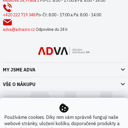
p
Rejskova 14, Praha 2
Po-Čt: 8:00 - 17:00 a Pá: 8:00 - 14:00
a
t
+420 222 719 348
Po-Čt: 8:00 - 17:00 a Pá: 8:00 - 14:00
í
adva@advasro.cz
Odpovíme do 24 h
MY JSME ADVA
O nás
VŠE O NÁKUPU
Naše dokumenty
Doprava a platba
Možnosti dopravy
ADVA Akademie
VOP pro spotřebitele - fyzické osoby
Nedržíme se zbytečně při zemi
Možnosti platby
VOP pro nakupující podnikatele
Používáme cookies. Díky nim vám správně fungují naše
Kontakty
webové stránky, uložení košíku, doporučené produkty a
VOP Letectví / GT&C Aerospace