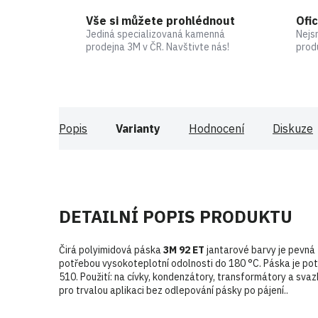
Vše si můžete prohlédnout
Ofic
Jediná specializovaná kamenná
Nejs
prodejna 3M v ČR. Navštivte nás!
prod
Popis
Varianty
Hodnocení
Diskuze
DETAILNÍ POPIS PRODUKTU
Čirá polyimidová páska
3M 92 ET
jantarové barvy je pevná 
potřebou vysokoteplotní odolnosti do 180 °C. Páska je po
510. Použití: na cívky, kondenzátory, transformátory a sv
pro trvalou aplikaci bez odlepování pásky po pájení..