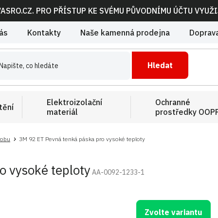
VASRO.CZ. PRO PŘÍSTUP KE SVÉMU PŮVODNÍMU ÚČTU VYUŽ
ás
Kontakty
Naše kamenná prodejna
Doprava
Hledat
Elektroizolační
Ochranné
tění
materiál
prostředky OOP
robu
3M 92 ET Pevná tenká páska pro vysoké teploty
o vysoké teploty
AA-0092-1233-1
Zvolte variantu