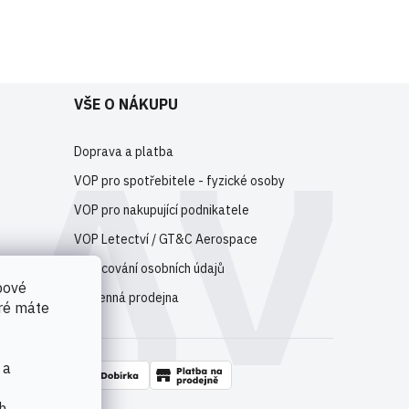
e
registrujte
.
VŠE O NÁKUPU
Doprava a platba
VOP pro spotřebitele - fyzické osoby
VOP pro nakupující podnikatele
VOP Letectví / GT&C Aerospace
Zpracování osobních údajů
bové
Kamenná prodejna
eré máte
 a
h