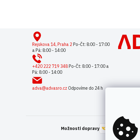
Buďte první, kdo napíše příspěvek k této položce.
Pouze reg
Z
á
p
Rejskova 14, Praha 2
Po-Čt: 8:00 - 17:00
a Pá: 8:00 - 14:00
a
t
í
+420 222 719 348
Po-Čt: 8:00 - 17:00 a
Pá: 8:00 - 14:00
adva@advasro.cz
Odpovíme do 24 h
Možnosti dopravy