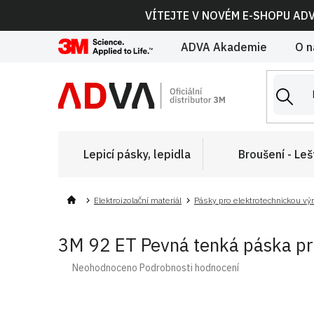
Přejít
VÍTEJTE V NOVÉM E-SHOPU AD
na
obsah
ADVA Akademie
O n
Lepicí pásky, lepidla
Broušení - Leš
Elektroizolační materiál
Pásky pro elektrotechnickou vý
3M 92 ET Pevná tenká páska pr
Průměrné
Neohodnoceno
Podrobnosti hodnocení
hodnocení
produktu
je