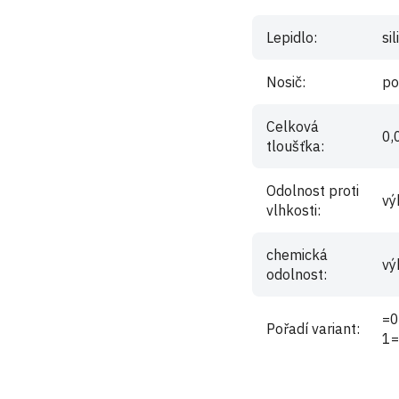
Lepidlo
:
si
Nosič
:
po
Celková
0,
tloušťka
:
Odolnost proti
vý
vlhkosti
:
chemická
vý
odolnost
:
=0
Pořadí variant
:
1=