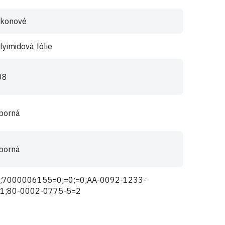
likonové
lyimidová fólie
08
borná
borná
;7000006155=0;=0;=0;AA-0092-1233-
1;80-0002-0775-5=2