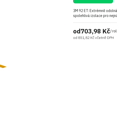
3M 92 ET: Extrémně odolná
spolehlivá izolace pro nejn
od
703,98 Kč
/ ro
od
851,82 Kč
včetně DPH