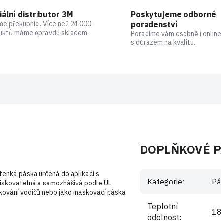
iální distributor 3M
Poskytujeme odborné
me překupníci. Více než 24 000
poradenství
uktů máme opravdu skladem.
Poradíme vám osobně i online
s důrazem na kvalitu.
DOPLŇKOVÉ 
tenká páska určená do aplikací s
Kategorie
:
Pá
tiskovatelná a samozhášivá podle UL
azkování vodičů nebo jako maskovací páska
Teplotní
1
odolnost
: