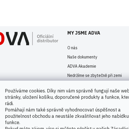
istrovaní uživatelé mohou vkládat příspěvky. Prosím
přihlaste se
nebo s
MY JSME ADVA
O nás
Naše dokumenty
ADVA Akademie
Nedržíme se zbytečně při zemi
Kontakty
Používáme cookies. Díky nim vám správně fungují naše we
Novinky
stránky, uložení košíku, doporučené produkty a funkce, kt
rádi.
Pomáhají nám také správně vyhodnocovat úspěšnost a
použitelnost obchodu a neustále zkvalitňovat jeho nabídku
Možnosti platby
funkce.
Pokud máte zájem, více si můžete přečíst v našich
Zásadác