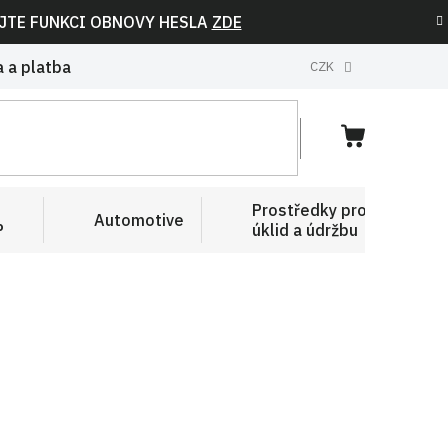
IJTE FUNKCI OBNOVY HESLA
ZDE
 a platba
CZK
NÁKUPNÍ
KOŠÍK
Prostředky pro
Automotive
P
úklid a údržbu