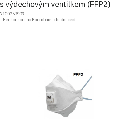
s výdechovým ventilkem (FFP2)
7100258909
Průměrné
Neohodnoceno
Podrobnosti hodnocení
hodnocení
produktu
je
0,0
z
5
hvězdiček.