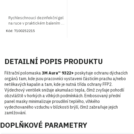
Rychleschnoucí dezinfekční gel
na ruce v praktickém balením s
dáčkovačem. Odstraňuje
Kód:
7100252215
nečistoty bez použití vody nebo
mýdla
DETAILNÍ POPIS PRODUKTU
Filtrační polomaska
3M Aura™ 9322+
poskytuje ochranu dýchacích
orgánů tam, kde jsou pracovníci vystaveni částicím prachu a/nebo
netěkavých kapalin a tam, kde je nutná třída ochrany FFP2.
Výdechový ventilek snižuje akumulaci tepla, čímž zvyšuje pohodlí
obzvláště v horkých a vlhkých podmínkách. Embosovaný přední
panel masky minimalizuje proudění teplého, vlhkého
vydechovaného vzduchu v blízkosti brýlí, čímž zabraňuje jejich
zamlžování.
DOPLŇKOVÉ PARAMETRY