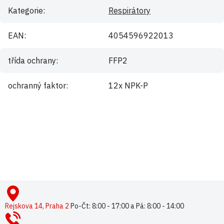
Kategorie
:
Respirátory
EAN
:
4054596922013
třída ochrany
:
FFP2
ochranný faktor
:
12x NPK-P
Buďte první, kdo napíše příspěvek k této položce.
Pouze registrovaní uživatelé mohou vkládat příspěvky. Prosím
přihlaste se
nebo se
registrujte
.
Z
á
p
Rejskova 14, Praha 2
Po-Čt: 8:00 - 17:00 a Pá: 8:00 - 14:00
a