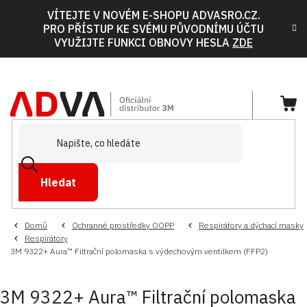
Přejít
VÍTEJTE V NOVÉM E-SHOPU ADVASRO.CZ.
na
PRO PŘÍSTUP KE SVÉMU PŮVODNÍMU ÚČTU
obsah
VYUŽIJTE FUNKCI OBNOVY HESLA
ZDE
NÁ
KOŠ
Hledat
Domů
Ochranné prostředky OOPP
Respirátory a dýchací masky
Respirátory
3M 9322+ Aura™ Filtrační polomaska s výdechovým ventilkem (FFP2)
3M 9322+ Aura™ Filtrační polomaska