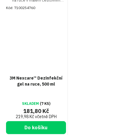
na ruce v malém cestovním
obale. Odstraňuje nečistoty bez
Kód:
7100254760
použití vody nebo mýdla
3M Nexcare™ Dezinfekční
gel na ruce, 500 ml
SKLADEM
(7 KS)
181,80 Kč
219,98 Kč včetně DPH
Do košíku