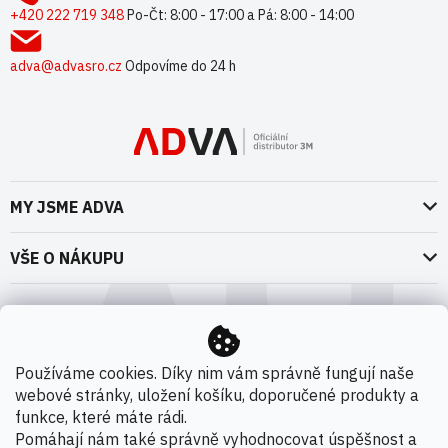
t
+420 222 719 348
Po-Čt: 8:00 - 17:00 a Pá: 8:00 - 14:00
í
adva@advasro.cz
Odpovíme do 24 h
MY JSME ADVA
O nás
VŠE O NÁKUPU
Naše dokumenty
Doprava a platba
Možnosti dopravy
ADVA Akademie
VOP pro spotřebitele - fyzické osoby
Nedržíme se zbytečně při zemi
Možnosti platby
VOP pro nakupující podnikatele
Používáme cookies. Díky nim vám správně fungují naše
Kontakty
webové stránky, uložení košíku, doporučené produkty a
VOP Letectví / GT&C Aerospace
Novinky
funkce, které máte rádi.
Zpracování osobních údajů
Pomáhají nám také správně vyhodnocovat úspěšnost a