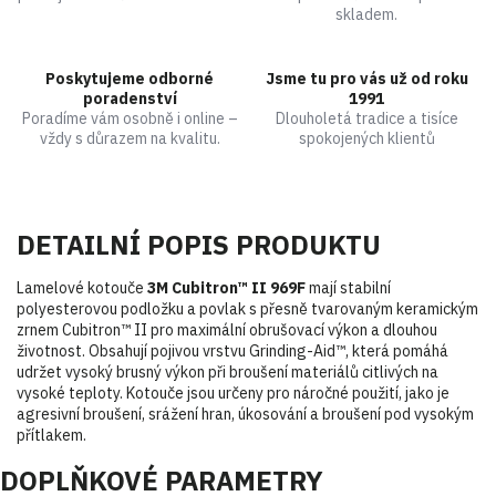
skladem.
Poskytujeme odborné
Jsme tu pro vás už od roku
poradenství
1991
Poradíme vám osobně i online –
Dlouholetá tradice a tisíce
vždy s důrazem na kvalitu.
spokojených klientů
DETAILNÍ POPIS PRODUKTU
Lamelové kotouče
3M Cubitron™ II 969F
mají stabilní
polyesterovou podložku a povlak s přesně tvarovaným keramickým
zrnem Cubitron™ II pro maximální obrušovací výkon a dlouhou
životnost. Obsahují pojivou vrstvu Grinding-Aid™, která pomáhá
udržet vysoký brusný výkon při broušení materiálů citlivých na
vysoké teploty. Kotouče jsou určeny pro náročné použití, jako je
agresivní broušení, srážení hran, úkosování a broušení pod vysokým
přítlakem.
DOPLŇKOVÉ PARAMETRY