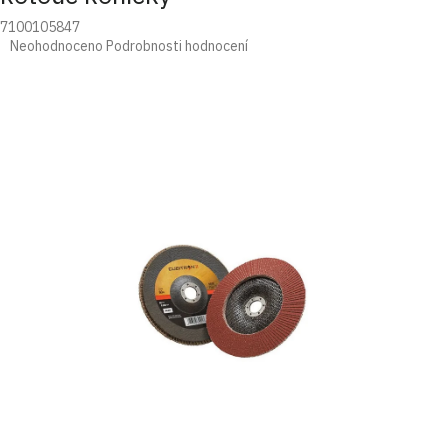
7100105847
Průměrné
Neohodnoceno
Podrobnosti hodnocení
hodnocení
produktu
je
0,0
z
5
hvězdiček.