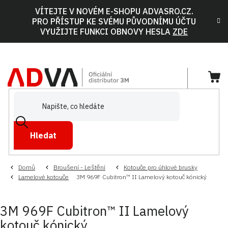
Přejít
VÍTEJTE V NOVÉM E-SHOPU ADVASRO.CZ.
na
PRO PŘÍSTUP KE SVÉMU PŮVODNÍMU ÚČTU
obsah
VYUŽIJTE FUNKCI OBNOVY HESLA
ZDE
NÁ
KOŠ
Hledat
Domů
Broušení - Leštění
Kotouče pro úhlové brusky
Lamelové kotouče
3M 969F Cubitron™ II Lamelový kotouč kónický
3M 969F Cubitron™ II Lamelový
kotouč kónický