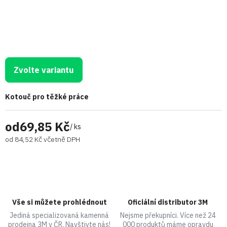
Zvolte variantu
Kotouč pro těžké práce
od
69,85 Kč
/ ks
od
84,52 Kč
včetně DPH
Vše si můžete prohlédnout
Oficiální distributor 3M
Jediná specializovaná kamenná
Nejsme překupníci. Více než 24
prodejna 3M v ČR. Navštivte nás!
000 produktů máme opravdu