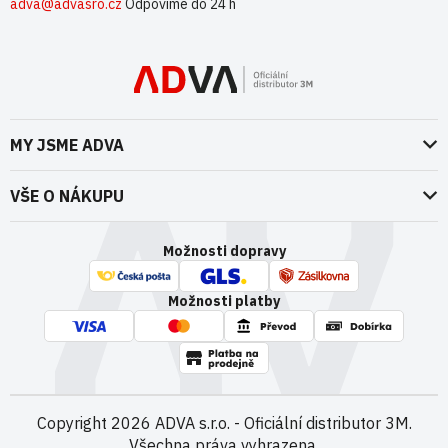
adva@advasro.cz
Odpovíme do 24 h
MY JSME ADVA
O nás
VŠE O NÁKUPU
Naše dokumenty
Doprava a platba
Možnosti dopravy
ADVA Akademie
VOP pro spotřebitele - fyzické osoby
Nedržíme se zbytečně při zemi
Možnosti platby
VOP pro nakupující podnikatele
Kontakty
VOP Letectví / GT&C Aerospace
Novinky
Zpracování osobních údajů
Kamenná prodejna
Copyright 2026
ADVA s.r.o. - Oficiální distributor 3M
.
Všechna práva vyhrazena.