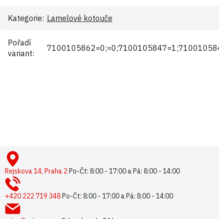
Kategorie
:
Lamelové kotouče
Pořadí
7100105862=0;=0;7100105847=1;71001058
variant
:
Buďte první, kdo napíše příspěvek k této položce.
Pouze registrovaní uživatelé mohou vkládat příspěvky. Prosím
přihlaste se
nebo se
registrujte
.
Z
á
p
Rejskova 14, Praha 2
Po-Čt: 8:00 - 17:00 a Pá: 8:00 - 14:00
a
t
+420 222 719 348
Po-Čt: 8:00 - 17:00 a Pá: 8:00 - 14:00
í