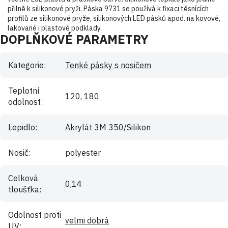
přilně k silikonové pryži. Páska 9731 se používá k fixaci těsnících
profilů ze silikonové pryže, silikonových LED pásků apod. na kovové,
lakované i plastové podklady.
DOPLŇKOVÉ PARAMETRY
Kategorie
:
Tenké pásky s nosičem
Teplotní
120
,
180
odolnost
:
Lepidlo
:
Akrylát 3M 350/Silikon
Nosič
:
polyester
Celková
0,14
tloušťka
:
Odolnost proti
velmi dobrá
UV
: