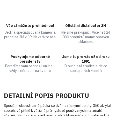
Vše si můžete prohlédnout
Oficiální distributor 3M
Jediná specializovaná kamenná
Nejsme překupníci. Více než 24
prodejna 3M v ČR. Navštivte nás!
000 produktů máme opravdu
skladem.
Poskytujeme odborné
Jsme tu pro vás už od roku
poradenství
1991
Poradíme vám osobně i online –
Dlouholetá tradice a tisíce
vždy s důrazem na kvalitu.
spokojených klientů
DETAILNÍ POPIS PRODUKTU
Speciální oboustranná páska se dvěma různými lepidly: 350 akrylát
spolehlivě přilně k většině průmyslově používaných materiálů
včetně LSE plastů a práškové barvě. Silikonové lepidlo jako jediné