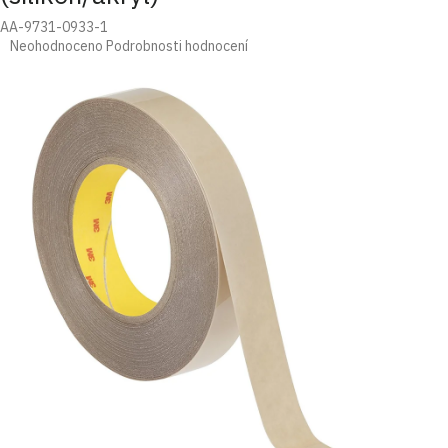
AA-9731-0933-1
Průměrné
Neohodnoceno
Podrobnosti hodnocení
hodnocení
produktu
je
0,0
z
5
hvězdiček.