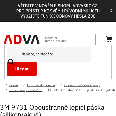
Přejít
VÍTEJTE V NOVÉM E-SHOPU ADVASRO.CZ.
na
PRO PŘÍSTUP KE SVÉMU PŮVODNÍMU ÚČTU
obsah
VYUŽIJTE FUNKCI OBNOVY HESLA
ZDE
NÁ
KOŠ
Hledat
Domů
Lepicí pásky, lepidla
Oboustranně lepicí pásky
Tenké pásky s nosičem
3M 9731 Oboustranně lepicí páska (silikon/akryl)
3M 9731 Oboustranně lepicí páska
(silikon/akryl)