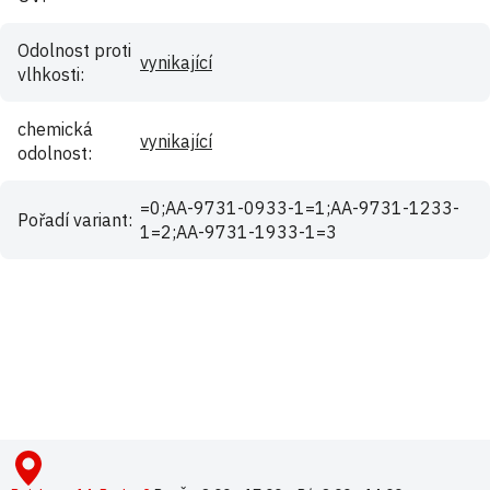
Odolnost proti
vynikající
vlhkosti
:
chemická
vynikající
odolnost
:
=0;AA-9731-0933-1=1;AA-9731-1233-
Pořadí variant
:
1=2;AA-9731-1933-1=3
Buďte první, kdo napíše příspěvek k této položce.
Pouze registrovaní uživatelé mohou vkládat příspěvky. Prosím
přihlaste se
nebo se
registrujte
.
Z
á