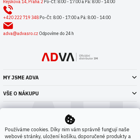
p
Rejskova 14, Praha 2
Po-Čt: 8:00 - 17:00 a Pá: 8:00 - 14:00
a
t
+420 222 719 348
Po-Čt: 8:00 - 17:00 a Pá: 8:00 - 14:00
í
adva@advasro.cz
Odpovíme do 24 h
MY JSME ADVA
O nás
VŠE O NÁKUPU
Naše dokumenty
Doprava a platba
Možnosti dopravy
ADVA Akademie
VOP pro spotřebitele - fyzické osoby
Nedržíme se zbytečně při zemi
Možnosti platby
VOP pro nakupující podnikatele
Používáme cookies. Díky nim vám správně fungují naše
Kontakty
webové stránky, uložení košíku, doporučené produkty a
VOP Letectví / GT&C Aerospace