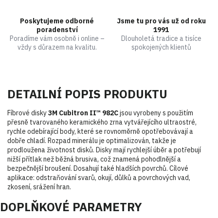
Poskytujeme odborné
Jsme tu pro vás už od roku
poradenství
1991
Poradíme vám osobně i online –
Dlouholetá tradice a tisíce
vždy s důrazem na kvalitu.
spokojených klientů
DETAILNÍ POPIS PRODUKTU
Fíbrové disky
3M Cubitron II™ 982C
jsou vyrobeny s použitím
přesně tvarovaného keramického zrna vytvářejícího ultraostré,
rychle odebírající body, které se rovnoměrně opotřebovávají a
dobře chladí. Rozpad minerálu je optimalizován, takže je
prodloužena životnost disků. Disky mají rychlejší úběr a potřebují
nižší přítlak než běžná brusiva, což znamená pohodlnější a
bezpečnější broušení. Dosahují také hladších povrchů. Cílové
aplikace: odstraňování svarů, okují, důlků a povrchových vad,
zkosení, srážení hran.
DOPLŇKOVÉ PARAMETRY