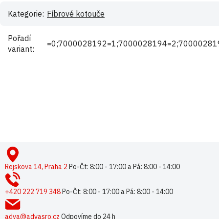
Kategorie
:
Fíbrové kotouče
Pořadí
=0;7000028192=1;7000028194=2;70000281
variant
:
Buďte první, kdo napíše příspěvek k této položce.
Pouze registrovaní uživatelé mohou vkládat příspěvky. Prosím
přihlaste se
nebo se
registrujte
.
Z
á
p
Rejskova 14, Praha 2
Po-Čt: 8:00 - 17:00 a Pá: 8:00 - 14:00
a
t
+420 222 719 348
Po-Čt: 8:00 - 17:00 a Pá: 8:00 - 14:00
í
adva@advasro.cz
Odpovíme do 24 h