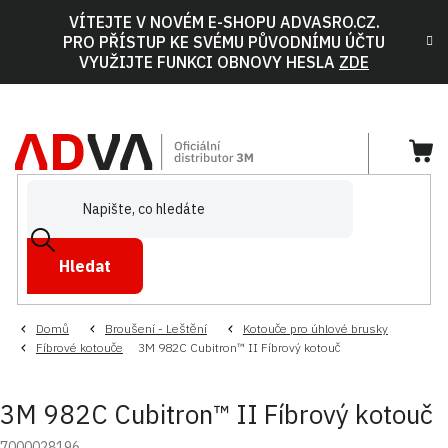
Přejít
VÍTEJTE V NOVÉM E-SHOPU ADVASRO.CZ.
na
PRO PŘÍSTUP KE SVÉMU PŮVODNÍMU ÚČTU
obsah
VYUŽIJTE FUNKCI OBNOVY HESLA
ZDE
NÁ
KOŠ
Hledat
Domů
Broušení - Leštění
Kotouče pro úhlové brusky
Fíbrové kotouče
3M 982C Cubitron™ II Fíbrový kotouč
3M 982C Cubitron™ II Fíbrový kotouč
7000028196