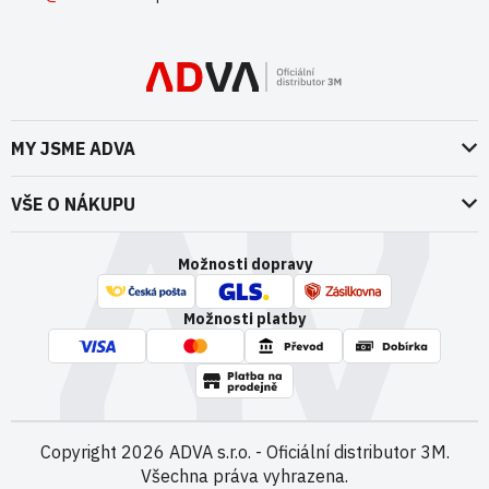
MY JSME ADVA
O nás
VŠE O NÁKUPU
Naše dokumenty
Doprava a platba
Možnosti dopravy
ADVA Akademie
VOP pro spotřebitele - fyzické osoby
Nedržíme se zbytečně při zemi
Možnosti platby
VOP pro nakupující podnikatele
Kontakty
VOP Letectví / GT&C Aerospace
Novinky
Zpracování osobních údajů
Kamenná prodejna
Copyright 2026
ADVA s.r.o. - Oficiální distributor 3M
.
Všechna práva vyhrazena.