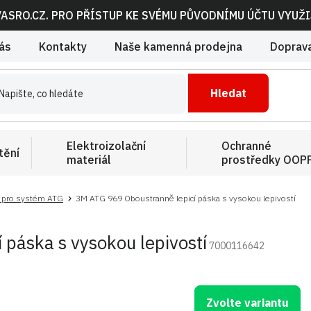
VASRO.CZ. PRO PŘÍSTUP KE SVÉMU PŮVODNÍMU ÚČTU VYUŽ
ás
Kontakty
Naše kamenná prodejna
Doprava
Hledat
Elektroizolační
Ochranné
tění
materiál
prostředky OOP
 pro systém ATG
3M ATG 969 Oboustranně lepicí páska s vysokou lepivostí
páska s vysokou lepivostí
7000116642
Zvolte variantu