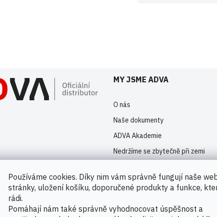
istrovaní uživatelé mohou vkládat příspěvky. Prosím
přihlaste se
nebo s
MY JSME ADVA
O nás
Naše dokumenty
ADVA Akademie
Nedržíme se zbytečně při zemi
Kontakty
Používáme cookies. Díky nim vám správně fungují naše we
Novinky
stránky, uložení košíku, doporučené produkty a funkce, kt
rádi.
Pomáhají nám také správně vyhodnocovat úspěšnost a