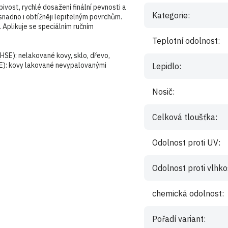
vost, rychlé dosažení finální pevnosti a
Kategorie
:
snadno i obtížněji lepitelným povrchům.
. Aplikuje se speciálním ručním
Teplotní odolnost
:
HSE): nelakované kovy, sklo, dřevo,
SE): kovy lakované nevypalovanými
Lepidlo
:
Nosič
:
Celková tloušťka
:
Odolnost proti UV
:
Odolnost proti vlhko
chemická odolnost
:
Pořadí variant
: