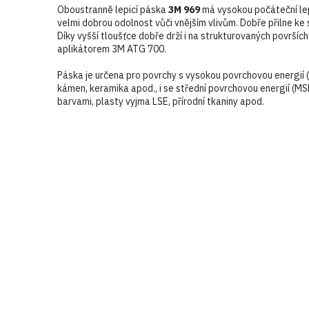
Oboustranně lepicí páska
3M 969
má vysokou počáteční lepi
velmi dobrou odolnost vůči vnějším vlivům. Dobře přilne ke 
Díky vyšší tloušťce dobře drží i na strukturovaných površích
aplikátorem 3M ATG 700.
Páska je určena pro povrchy s vysokou povrchovou energií (
kámen, keramika apod., i se střední povrchovou energií (M
barvami, plasty vyjma LSE, přírodní tkaniny apod.