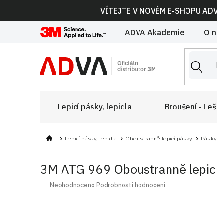
Přejít
VÍTEJTE V NOVÉM E-SHOPU AD
na
obsah
ADVA Akademie
O n
Lepicí pásky, lepidla
Broušení - Leš
Lepicí pásky, lepidla
Oboustranně lepicí pásky
Pásky
3M ATG 969 Oboustranně lepicí 
Průměrné
Neohodnoceno
Podrobnosti hodnocení
hodnocení
produktu
je