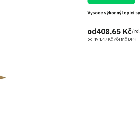
Vysoce výkonný lepicí 
od
408,65 Kč
/ ro
od
494,47 Kč
včetně DPH