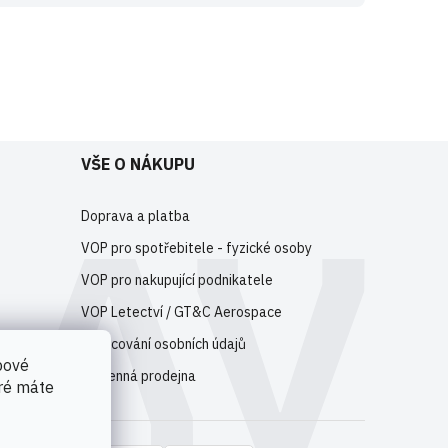
e
registrujte
.
VŠE O NÁKUPU
Doprava a platba
VOP pro spotřebitele - fyzické osoby
VOP pro nakupující podnikatele
VOP Letectví / GT&C Aerospace
Zpracování osobních údajů
bové
Kamenná prodejna
eré máte