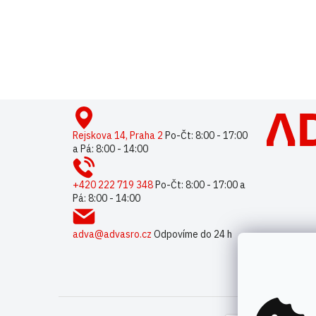
Buďte první, kdo napíše příspěvek k této položce.
Pouze reg
Z
á
p
Rejskova 14, Praha 2
Po-Čt: 8:00 - 17:00
a Pá: 8:00 - 14:00
a
t
í
+420 222 719 348
Po-Čt: 8:00 - 17:00 a
Pá: 8:00 - 14:00
adva@advasro.cz
Odpovíme do 24 h