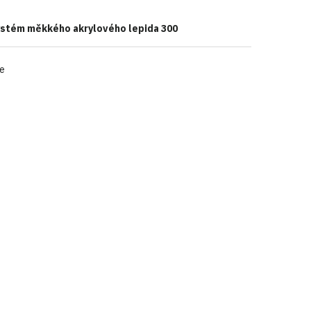
systém měkkého akrylového lepida 300
le