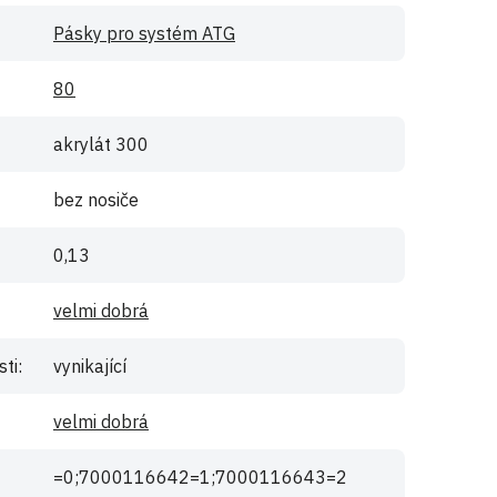
Pásky pro systém ATG
80
akrylát 300
bez nosiče
0,13
velmi dobrá
sti
:
vynikající
velmi dobrá
=0;7000116642=1;7000116643=2