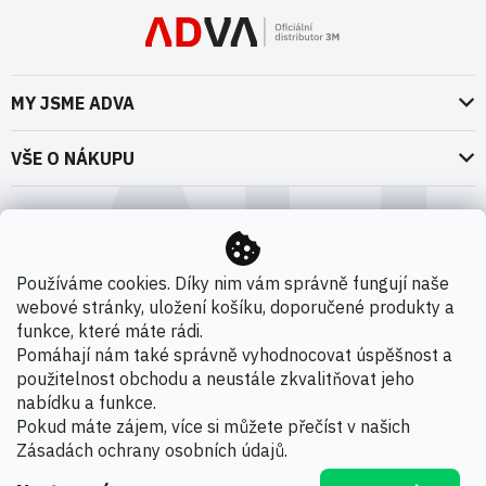
MY JSME ADVA
O nás
VŠE O NÁKUPU
Naše dokumenty
Doprava a platba
Možnosti dopravy
ADVA Akademie
VOP pro spotřebitele - fyzické osoby
Nedržíme se zbytečně při zemi
Možnosti platby
VOP pro nakupující podnikatele
Používáme cookies. Díky nim vám správně fungují naše
Kontakty
webové stránky, uložení košíku, doporučené produkty a
VOP Letectví / GT&C Aerospace
Novinky
funkce, které máte rádi.
Zpracování osobních údajů
Pomáhají nám také správně vyhodnocovat úspěšnost a
použitelnost obchodu a neustále zkvalitňovat jeho
Kamenná prodejna
nabídku a funkce.
Copyright 2026
ADVA s.r.o. - Oficiální distributor 3M
.
Pokud máte zájem, více si můžete přečíst v našich
Všechna práva vyhrazena.
Zásadách ochrany osobních údajů
.