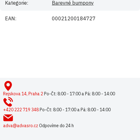
Kategorie
:
Barevné bumpony
EAN
:
00021200184727
Buďte první, kdo napíše příspěvek k této položce.
Pouze registrovaní uživatelé mohou vkládat příspěvky. Prosím
přihlaste se
nebo se
registrujte
.
Z
á
p
Rejskova 14, Praha 2
Po-Čt: 8:00 - 17:00 a Pá: 8:00 - 14:00
a
t
+420 222 719 348
Po-Čt: 8:00 - 17:00 a Pá: 8:00 - 14:00
í
adva@advasro.cz
Odpovíme do 24 h