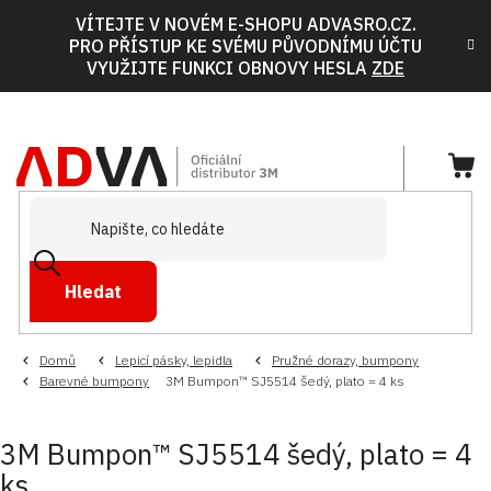
Přejít
VÍTEJTE V NOVÉM E-SHOPU ADVASRO.CZ.
na
PRO PŘÍSTUP KE SVÉMU PŮVODNÍMU ÚČTU
obsah
VYUŽIJTE FUNKCI OBNOVY HESLA
ZDE
NÁ
KOŠ
Hledat
Domů
Lepicí pásky, lepidla
Pružné dorazy, bumpony
Barevné bumpony
3M Bumpon™ SJ5514 šedý, plato = 4 ks
3M Bumpon™ SJ5514 šedý, plato = 4
ks