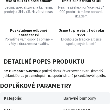
Vše si můžete prohlédnout
Oficiální distributor 3M
Jediná specializovaná kamenná
Nejsme překupníci. Více než 24
prodejna 3M v ČR. Navštivte nás!
000 produktů máme opravdu
skladem.
Poskytujeme odborné
Jsme tu pro vás už od roku
poradenství
1991
Poradíme vám osobně i online –
Dlouholetá tradice a tisíce
vždy s důrazem na kvalitu.
spokojených klientů
DETAILNÍ POPIS PRODUKTU
3M Bumpon™ SJ5705
je pružný doraz čtvercového tvaru (komolý
jehlan). Doraz je samolepicí - na spodní straně je kaučukové lepidlo.
DOPLŇKOVÉ PARAMETRY
Kategorie
:
Barevné bumpony