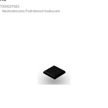
7000029585
Průměrné
Neohodnoceno
Podrobnosti hodnocení
hodnocení
produktu
je
0,0
z
5
hvězdiček.