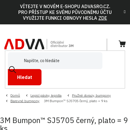
Přejít
VÍTEJTE V NOVÉM E-SHOPU ADVASRO.CZ.
na
PRO PŘÍSTUP KE SVÉMU PŮVODNÍMU ÚČTU
obsah
VYUŽIJTE FUNKCI OBNOVY HESLA
ZDE
NÁ
KOŠ
Hledat
Domů
Lepicí pásky, lepidla
Pružné dorazy, bumpony
Barevné bumpony
3M Bumpon™ SJ5705 černý, plato = 9 ks
3M Bumpon™ SJ5705 černý, plato = 9
ks