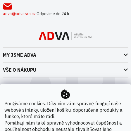
í
adva@advasro.cz
Odpovíme do 24 h
MY JSME ADVA
O nás
VŠE O NÁKUPU
Naše dokumenty
Doprava a platba
Možnosti dopravy
ADVA Akademie
VOP pro spotřebitele - fyzické osoby
Nedržíme se zbytečně při zemi
Možnosti platby
VOP pro nakupující podnikatele
Používáme cookies. Díky nim vám správně fungují naše
Kontakty
webové stránky, uložení košíku, doporučené produkty a
VOP Letectví / GT&C Aerospace
Novinky
funkce, které máte rádi.
Zpracování osobních údajů
Pomáhají nám také správně vyhodnocovat úspěšnost a
použitelnost obchodu a neustále zkvalitňovat jeho
Kamenná prodejna