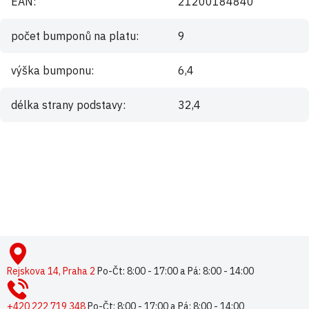
EAN
:
21200184840
počet bumponů na platu
:
9
výška bumponu
:
6,4
délka strany podstavy
:
32,4
Buďte první, kdo napíše příspěvek k této položce.
Pouze registrovaní uživatelé mohou vkládat příspěvky. Prosím
přihlaste se
nebo se
registrujte
.
Z
á
p
Rejskova 14, Praha 2
Po-Čt: 8:00 - 17:00 a Pá: 8:00 - 14:00
a
t
+420 222 719 348
Po-Čt: 8:00 - 17:00 a Pá: 8:00 - 14:00