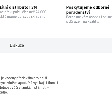
iální distributor 3M
Poskytujeme odborné
me překupníci. Více než 24 000
poradenství
uktů máme opravdu skladem.
Poradíme vám osobně i online
s důrazem na kvalitu.
Diskuze
 je vhodný především pro další
ch vložek apod. Má vynikající tlumicí
odolnost vůči známkám stárnutí -
idlo.