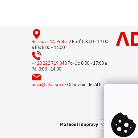
Buďte první, kdo napíše příspěvek k této položce.
Pouze reg
Z
á
p
Rejskova 14, Praha 2
Po-Čt: 8:00 - 17:00
a Pá: 8:00 - 14:00
a
t
í
+420 222 719 348
Po-Čt: 8:00 - 17:00 a
Pá: 8:00 - 14:00
adva@advasro.cz
Odpovíme do 24 h
Možnosti dopravy