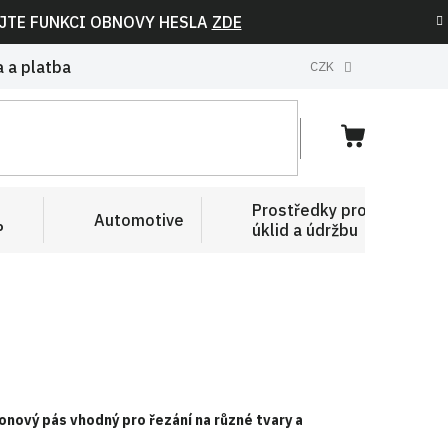
IJTE FUNKCI OBNOVY HESLA
ZDE
 a platba
CZK
NÁKUPNÍ
KOŠÍK
Prostředky pro
Automotive
P
úklid a údržbu
nový pás vhodný pro řezání na různé tvary a