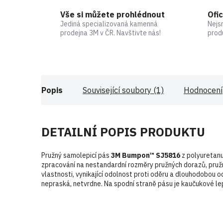
Vše si můžete prohlédnout
Ofic
Jediná specializovaná kamenná
Nejs
prodejna 3M v ČR. Navštivte nás!
prod
Popis
Související soubory (1)
Hodnocení
DETAILNÍ POPIS PRODUKTU
Pružný samolepicí pás
3M Bumpon™ SJ5816
z polyuretanu
zpracování na nestandardní rozměry pružných dorazů, pružný
vlastnosti, vynikající odolnost proti oděru a dlouhodobou 
nepraská, netvrdne. Na spodní straně pásu je kaučukové lep