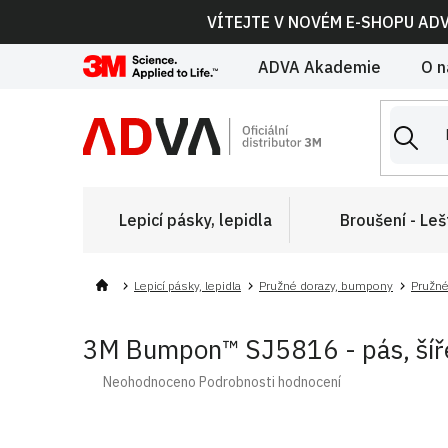
Přejít
VÍTEJTE V NOVÉM E-SHOPU AD
na
obsah
ADVA Akademie
O n
Lepicí pásky, lepidla
Broušení - Leš
Lepicí pásky, lepidla
Pružné dorazy, bumpony
Pružné
3M Bumpon™ SJ5816 - pás, šíře
Průměrné
Neohodnoceno
Podrobnosti hodnocení
hodnocení
produktu
je