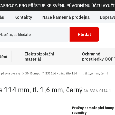
VASRO.CZ. PRO PŘÍSTUP KE SVÉMU PŮVODNÍMU ÚČTU VYUŽ
ás
Kontakty
Naše kamenná prodejna
Doprava
Hledat
Elektroizolační
Ochranné
tění
materiál
prostředky OOP
 pásy a výseky
3M Bumpon™ SJ5816 - pás, šíře 114 mm, tl. 1,6 mm, černý
 114 mm, tl. 1,6 mm, černý
AA-5816-0114-1
Pružný samolepicí bumpo
rozměry