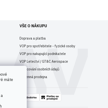
e
registrujte
.
VŠE O NÁKUPU
Doprava a platba
VOP pro spotřebitele - fyzické osoby
VOP pro nakupující podnikatele
VOP Letectví / GT&C Aerospace
Zpracování osobních údajů
bové
Kamenná prodejna
eré máte
 a
h