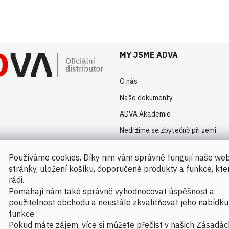
istrovaní uživatelé mohou vkládat příspěvky. Prosím
přihlaste se
nebo s
MY JSME ADVA
O nás
Naše dokumenty
ADVA Akademie
Nedržíme se zbytečně při zemi
Kontakty
Používáme cookies. Díky nim vám správně fungují naše we
Novinky
stránky, uložení košíku, doporučené produkty a funkce, kt
rádi.
Pomáhají nám také správně vyhodnocovat úspěšnost a
použitelnost obchodu a neustále zkvalitňovat jeho nabídku
Možnosti platby
funkce.
Pokud máte zájem, více si můžete přečíst v našich
Zásadác