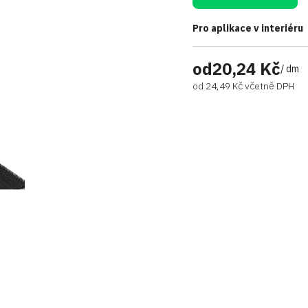
Pro aplikace v interiéru
od
20,24 Kč
/ dm
od
24,49 Kč
včetně DPH