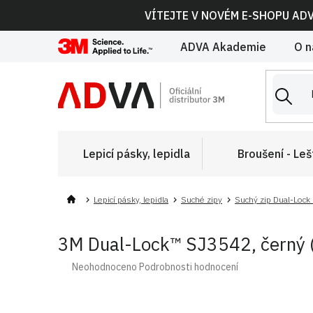
Přejít
VÍTEJTE V NOVÉM E-SHOPU AD
na
obsah
ADVA Akademie
O n
Lepicí pásky, lepidla
Broušení - Leš
Lepicí pásky, lepidla
Suché zipy
Suchý zip Dual-Lock 
3M Dual-Lock™ SJ3542, černý 
Průměrné
Neohodnoceno
Podrobnosti hodnocení
hodnocení
produktu
je