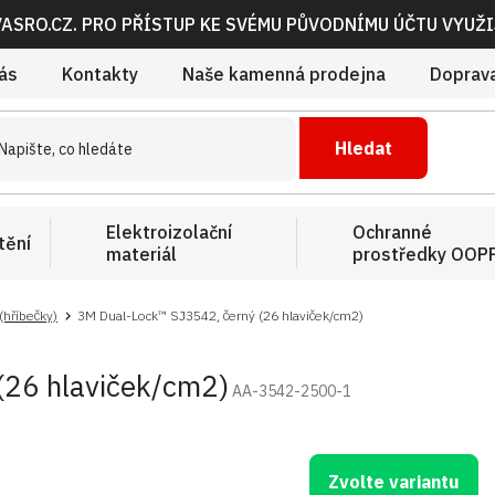
VASRO.CZ. PRO PŘÍSTUP KE SVÉMU PŮVODNÍMU ÚČTU VYUŽ
ás
Kontakty
Naše kamenná prodejna
Doprava
Hledat
Elektroizolační
Ochranné
tění
materiál
prostředky OOP
(hříbečky)
3M Dual-Lock™ SJ3542, černý (26 hlaviček/cm2)
(26 hlaviček/cm2)
AA-3542-2500-1
Zvolte variantu