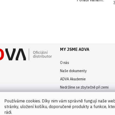
istrovaní uživatelé mohou vkládat příspěvky. Prosím
přihlaste se
nebo s
MY JSME ADVA
O nás
Naše dokumenty
ADVA Akademie
Nedržíme se zbytečně při zemi
Kontakty
Používáme cookies. Díky nim vám správně fungují naše we
Novinky
stránky, uložení košíku, doporučené produkty a funkce, kt
rádi.