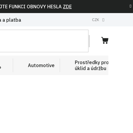
IJTE FUNKCI OBNOVY HESLA
ZDE
 a platba
CZK
NÁKUPNÍ
KOŠÍK
Prostředky pro
Automotive
P
úklid a údržbu