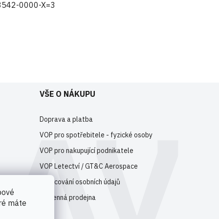
3542-0000-X=3
e
registrujte
.
VŠE O NÁKUPU
Doprava a platba
VOP pro spotřebitele - fyzické osoby
VOP pro nakupující podnikatele
VOP Letectví / GT&C Aerospace
Zpracování osobních údajů
bové
Kamenná prodejna
eré máte