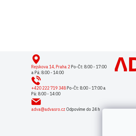
Buďte první, kdo napíše příspěvek k této položce.
Pouze reg
Z
á
p
Rejskova 14, Praha 2
Po-Čt: 8:00 - 17:00
a Pá: 8:00 - 14:00
a
t
í
+420 222 719 348
Po-Čt: 8:00 - 17:00 a
Pá: 8:00 - 14:00
adva@advasro.cz
Odpovíme do 24 h