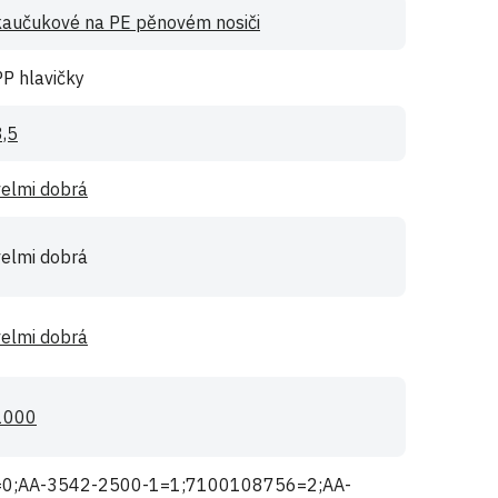
kaučukové na PE pěnovém nosiči
PP hlavičky
3,5
velmi dobrá
velmi dobrá
velmi dobrá
1000
=0;AA-3542-2500-1=1;7100108756=2;AA-