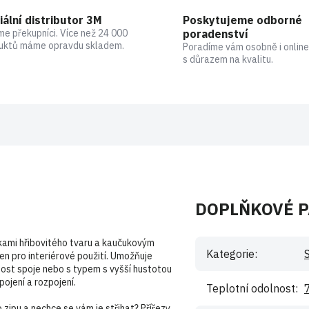
iální distributor 3M
Poskytujeme odborné
me překupníci. Více než 24 000
poradenství
uktů máme opravdu skladem.
Poradíme vám osobně i online
s důrazem na kvalitu.
DOPLŇKOVÉ 
čkami hřibovitého tvaru a kaučukovým
Kategorie
:
čen pro interiérové použití. Umožňuje
nost spoje nebo s typem s vyšší hustotou
ojení a rozpojení.
Teplotní odolnost
:
zipu a nechce se vám je střihat? Přířezy