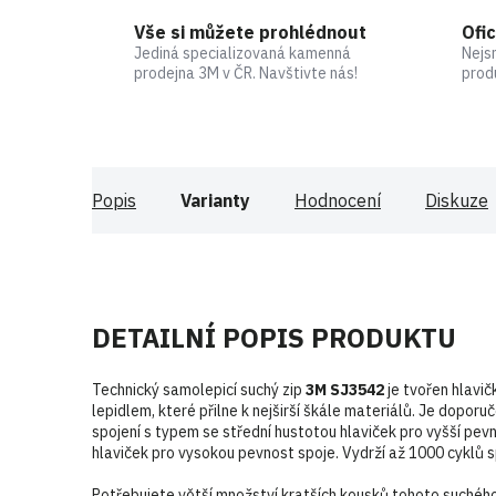
Vše si můžete prohlédnout
Ofic
Jediná specializovaná kamenná
Nejs
prodejna 3M v ČR. Navštivte nás!
prod
Popis
Varianty
Hodnocení
Diskuze
DETAILNÍ POPIS PRODUKTU
Technický samolepicí suchý zip
3M SJ3542
je tvořen hlavi
lepidlem, které přilne k nejširší škále materiálů. Je doporu
spojení s typem se střední hustotou hlaviček pro vyšší pev
hlaviček pro vysokou pevnost spoje. Vydrží až 1000 cyklů sp
Potřebujete větší množství kratších kousků tohoto suchého 