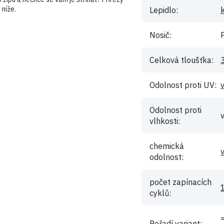
 níže.
Lepidlo
:
Nosič
:
Celková tloušťka
:
Odolnost proti UV
:
Odolnost proti
vlhkosti
:
chemická
odolnost
:
počet zapínacích
cyklů
:
Pořadí variant
: