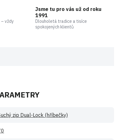
Jsme tu pro vás už od roku
1991
 – vždy
Dlouholetá tradice a tisíce
spokojených klientů
PARAMETRY
Suchý zip Dual-Lock (hříbečky)
70