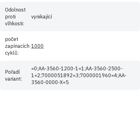
Odolnost
proti
vynikající
vlhkosti
:
počet
zapínacích
1000
cyklů
:
=0;AA-3560-1200-1=1;AA-3560-2500-
Pořadí
1=2;7000051892=3;7000001960=4;AA-
variant
:
3560-0000-X=5
Buďte první, kdo napíše příspěvek k této položce.
Pouze registrovaní uživatelé mohou vkládat příspěvky. Prosím
přihlaste se
nebo se
registrujte
.