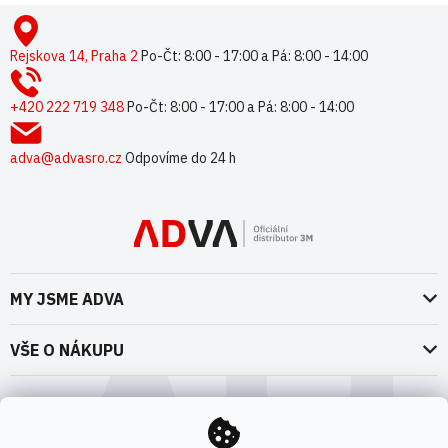
Z
á
p
Rejskova 14, Praha 2
Po-Čt: 8:00 - 17:00 a Pá: 8:00 - 14:00
a
t
+420 222 719 348
Po-Čt: 8:00 - 17:00 a Pá: 8:00 - 14:00
í
adva@advasro.cz
Odpovíme do 24 h
MY JSME ADVA
O nás
VŠE O NÁKUPU
Naše dokumenty
Doprava a platba
Možnosti dopravy
ADVA Akademie
VOP pro spotřebitele - fyzické osoby
Nedržíme se zbytečně při zemi