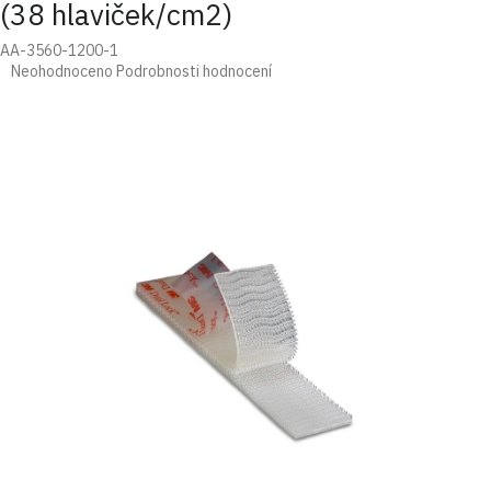
(38 hlaviček/cm2)
AA-3560-1200-1
Průměrné
Neohodnoceno
Podrobnosti hodnocení
hodnocení
produktu
je
0,0
z
5
hvězdiček.