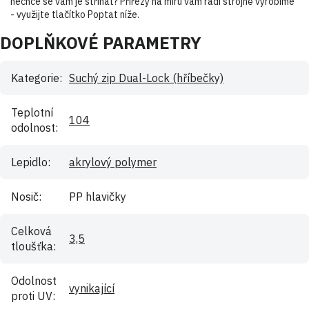
nechce se vám je střihat? Přířezy na míru vám rádi strojně vyrobíme
- využijte tlačítko Poptat níže.
DOPLŇKOVÉ PARAMETRY
Kategorie
:
Suchý zip Dual-Lock (hříbečky)
Teplotní
104
odolnost
:
Lepidlo
:
akrylový polymer
Nosič
:
PP hlavičky
Celková
3,5
tloušťka
:
Odolnost
vynikající
proti UV
: