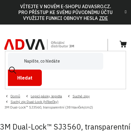
Přejít
VÍTEJTE V NOVÉM E-SHOPU ADVASRO.CZ.
na
PRO PŘÍSTUP KE SVÉMU PŮVODNÍMU ÚČTU
obsah
VYUŽIJTE FUNKCI OBNOVY HESLA
ZDE
NÁ
KOŠ
Hledat
Domů
Lepicí pásky, lepidla
Suché zipy
Suchý zip Dual-Lock (hříbečky)
3M Dual-Lock™ SJ3560, transparentní (38 hlaviček/cm2)
3M Dual-Lock™ SJ3560, transparentní