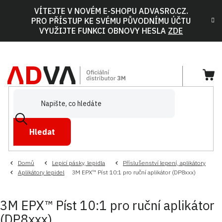
Přejít
VÍTEJTE V NOVÉM E-SHOPU ADVASRO.CZ.
na
PRO PŘÍSTUP KE SVÉMU PŮVODNÍMU ÚČTU
obsah
VYUŽIJTE FUNKCI OBNOVY HESLA
ZDE
NÁ
KOŠ
Hledat
Domů
Lepicí pásky, lepidla
Příslušenství lepení, aplikátory
Aplikátory lepidel
3M EPX™ Píst 10:1 pro ruční aplikátor (DP8xxx)
3M EPX™ Píst 10:1 pro ruční aplikátor
(DP8xxx)