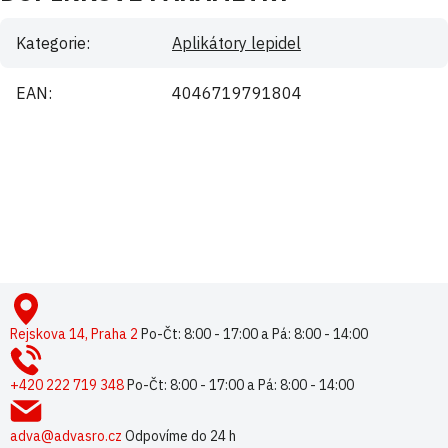
Kategorie
:
Aplikátory lepidel
EAN
:
4046719791804
Buďte první, kdo napíše příspěvek k této položce.
Pouze registrovaní uživatelé mohou vkládat příspěvky. Prosím
přihlaste se
nebo se
registrujte
.
Z
á
p
Rejskova 14, Praha 2
Po-Čt: 8:00 - 17:00 a Pá: 8:00 - 14:00
a
t
+420 222 719 348
Po-Čt: 8:00 - 17:00 a Pá: 8:00 - 14:00
í
adva@advasro.cz
Odpovíme do 24 h