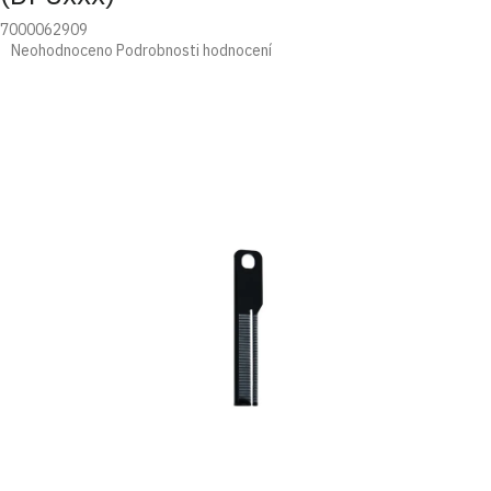
7000062909
Průměrné
Neohodnoceno
Podrobnosti hodnocení
hodnocení
produktu
je
0,0
z
5
hvězdiček.