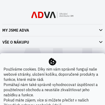
MY JSME ADVA
O nás
VŠE O NÁKUPU
Naše dokumenty
Doprava a platba
Možnosti dopravy
ADVA Akademie
VOP pro spotřebitele - fyzické osoby
Nedržíme se zbytečně při zemi
Možnosti platby
VOP pro nakupující podnikatele
Používáme cookies. Díky nim vám správně fungují naše
Kontakty
webové stránky, uložení košíku, doporučené produkty a
VOP Letectví / GT&C Aerospace
Novinky
funkce, které máte rádi.
Zpracování osobních údajů
Pomáhají nám také správně vyhodnocovat úspěšnost a
použitelnost obchodu a neustále zkvalitňovat jeho
Kamenná prodejna
nabídku a funkce.
Copyright 2026
ADVA s.r.o. - Oficiální distributor 3M
.
Pokud máte zájem, více si můžete přečíst v našich
Všechna práva vyhrazena.