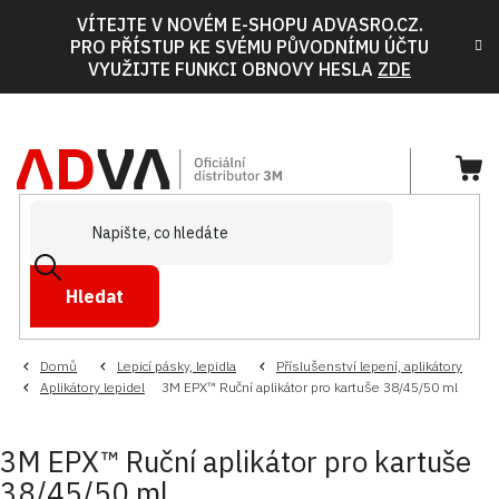
Přejít
VÍTEJTE V NOVÉM E-SHOPU ADVASRO.CZ.
na
PRO PŘÍSTUP KE SVÉMU PŮVODNÍMU ÚČTU
obsah
VYUŽIJTE FUNKCI OBNOVY HESLA
ZDE
NÁ
KOŠ
Hledat
Domů
Lepicí pásky, lepidla
Příslušenství lepení, aplikátory
Aplikátory lepidel
3M EPX™ Ruční aplikátor pro kartuše 38/45/50 ml
3M EPX™ Ruční aplikátor pro kartuše
38/45/50 ml