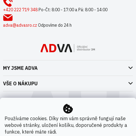
a
t
+420 222 719 348
Po-Čt: 8:00 - 17:00 a Pá: 8:00 - 14:00
í
adva@advasro.cz
Odpovíme do 24 h
MY JSME ADVA
O nás
VŠE O NÁKUPU
Naše dokumenty
Doprava a platba
Možnosti dopravy
ADVA Akademie
VOP pro spotřebitele - fyzické osoby
Nedržíme se zbytečně při zemi
Možnosti platby
VOP pro nakupující podnikatele
Používáme cookies. Díky nim vám správně fungují naše
Kontakty
webové stránky, uložení košíku, doporučené produkty a
VOP Letectví / GT&C Aerospace
Novinky
funkce, které máte rádi.
Zpracování osobních údajů