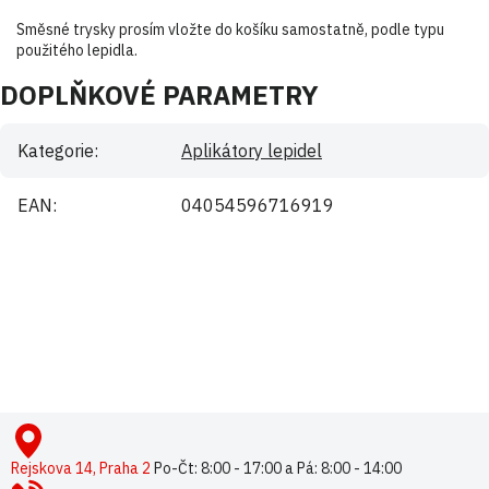
Směsné trysky prosím vložte do košíku samostatně, podle typu
použitého lepidla.
DOPLŇKOVÉ PARAMETRY
Kategorie
:
Aplikátory lepidel
EAN
:
04054596716919
Buďte první, kdo napíše příspěvek k této položce.
Pouze registrovaní uživatelé mohou vkládat příspěvky. Prosím
přihlaste se
nebo se
registrujte
.
Z
á
p
Rejskova 14, Praha 2
Po-Čt: 8:00 - 17:00 a Pá: 8:00 - 14:00