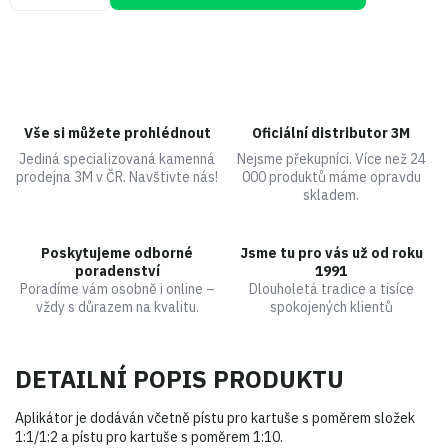
Vše si můžete prohlédnout
Oficiální distributor 3M
Jediná specializovaná kamenná
Nejsme překupníci. Více než 24
prodejna 3M v ČR. Navštivte nás!
000 produktů máme opravdu
skladem.
Poskytujeme odborné
Jsme tu pro vás už od roku
poradenství
1991
Poradíme vám osobně i online –
Dlouholetá tradice a tisíce
vždy s důrazem na kvalitu.
spokojených klientů
DETAILNÍ POPIS PRODUKTU
Aplikátor je dodáván včetně pístu pro kartuše s poměrem složek
1:1/1:2 a pístu pro kartuše s poměrem 1:10.