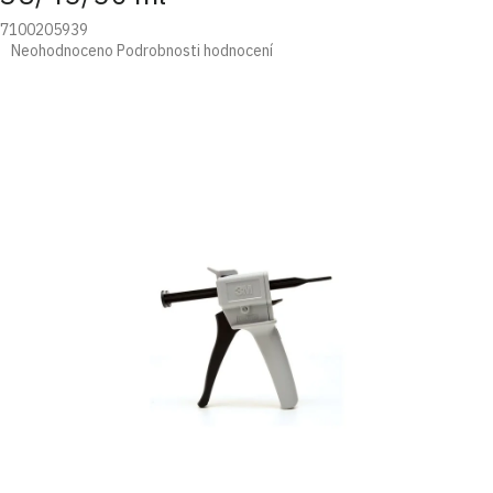
7100205939
Průměrné
Neohodnoceno
Podrobnosti hodnocení
hodnocení
produktu
je
0,0
z
5
hvězdiček.