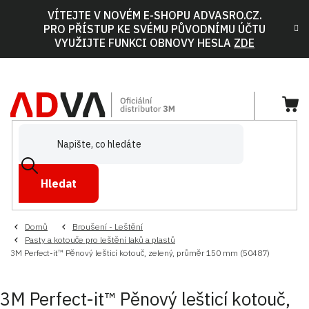
Přejít
VÍTEJTE V NOVÉM E-SHOPU ADVASRO.CZ.
na
PRO PŘÍSTUP KE SVÉMU PŮVODNÍMU ÚČTU
obsah
VYUŽIJTE FUNKCI OBNOVY HESLA
ZDE
NÁ
KOŠ
Hledat
Domů
Broušení - Leštění
Pasty a kotouče pro leštění laků a plastů
3M Perfect-it™ Pěnový lešticí kotouč, zelený, průměr 150 mm (50487)
3M Perfect-it™ Pěnový lešticí kotouč,