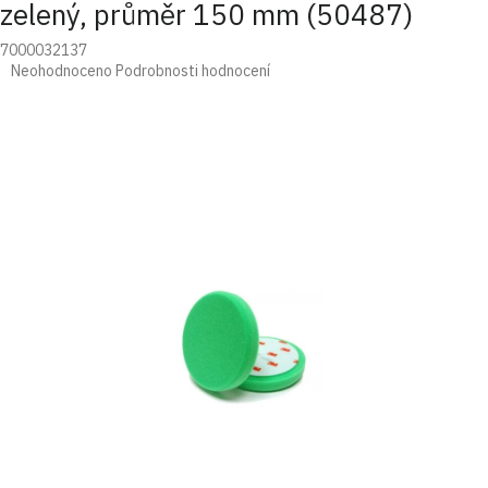
zelený, průměr 150 mm (50487)
7000032137
Průměrné
Neohodnoceno
Podrobnosti hodnocení
hodnocení
produktu
je
0,0
z
5
hvězdiček.