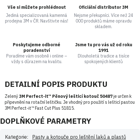
Vše si můžete prohlédnout
Oficiální distributor 3M
Jediná specializovaná kamenná
Nejsme překupníci. Více než 24
prodejna 3M v ČR. Navštivte nás!
000 produktů máme opravdu
skladem.
Poskytujeme odborné
Jsme tu pro vás už od roku
poradenství
1991
Poradíme vám osobně i online –
Dlouholetá tradice a tisíce
vždy s důrazem na kvalitu.
spokojených klientů
DETAILNÍ POPIS PRODUKTU
Zelený
3M Perfect-it™ Pěnový lešticí kotouč 50487
je určen k
připevnění na rotační leštičku. Je vhodný pro použití s lešticí pastou
3M Perfect-it™ Fast Cut Plus 51815.
DOPLŇKOVÉ PARAMETRY
Kategorie
:
Pasty a kotouče pro leštění laků a plastů