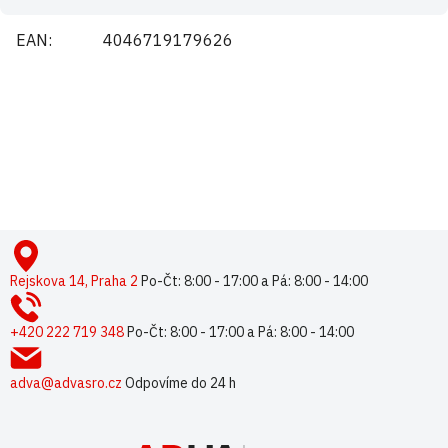
EAN
:
4046719179626
Buďte první, kdo napíše příspěvek k této položce.
Pouze registrovaní uživatelé mohou vkládat příspěvky. Prosím
přihlaste se
nebo se
registrujte
.
Z
á
p
Rejskova 14, Praha 2
Po-Čt: 8:00 - 17:00 a Pá: 8:00 - 14:00
a
t
+420 222 719 348
Po-Čt: 8:00 - 17:00 a Pá: 8:00 - 14:00
í
adva@advasro.cz
Odpovíme do 24 h