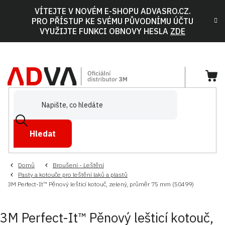
Přejít
VÍTEJTE V NOVÉM E-SHOPU ADVASRO.CZ.
na
PRO PŘÍSTUP KE SVÉMU PŮVODNÍMU ÚČTU
obsah
VYUŽIJTE FUNKCI OBNOVY HESLA
ZDE
NÁ
KOŠ
Hledat
Domů
Broušení - Leštění
Pasty a kotouče pro leštění laků a plastů
3M Perfect-It™ Pěnový lešticí kotouč, zelený, průměr 75 mm (50499)
3M Perfect-It™ Pěnový lešticí kotouč,