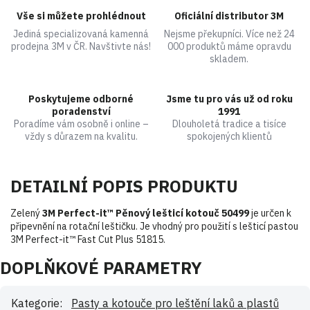
Vše si můžete prohlédnout
Oficiální distributor 3M
Jediná specializovaná kamenná
Nejsme překupníci. Více než 24
prodejna 3M v ČR. Navštivte nás!
000 produktů máme opravdu
skladem.
Poskytujeme odborné
Jsme tu pro vás už od roku
poradenství
1991
Poradíme vám osobně i online –
Dlouholetá tradice a tisíce
vždy s důrazem na kvalitu.
spokojených klientů
DETAILNÍ POPIS PRODUKTU
Zelený
3M Perfect-it™ Pěnový lešticí kotouč 50499
je určen k
připevnění na rotační leštičku. Je vhodný pro použití s lešticí pastou
3M Perfect-it™ Fast Cut Plus 51815.
DOPLŇKOVÉ PARAMETRY
Kategorie
:
Pasty a kotouče pro leštění laků a plastů