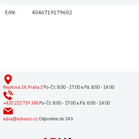
EAN
:
4046719179602
Buďte první, kdo napíše příspěvek k této položce.
Pouze registrovaní uživatelé mohou vkládat příspěvky. Prosím
přihlaste se
nebo se
registrujte
.
Z
á
p
Rejskova 14, Praha 2
Po-Čt: 8:00 - 17:00 a Pá: 8:00 - 14:00
a
t
+420 222 719 348
Po-Čt: 8:00 - 17:00 a Pá: 8:00 - 14:00
í
adva@advasro.cz
Odpovíme do 24 h