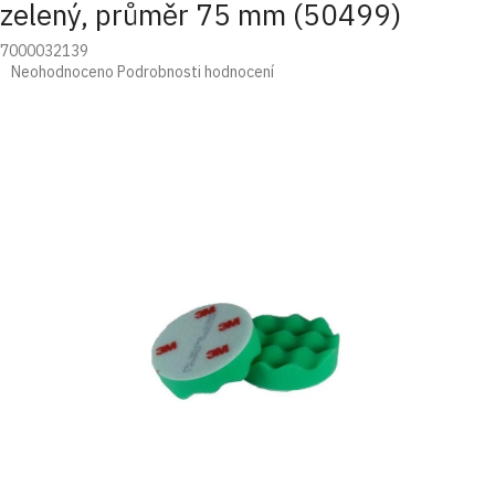
zelený, průměr 75 mm (50499)
7000032139
Průměrné
Neohodnoceno
Podrobnosti hodnocení
hodnocení
produktu
je
0,0
z
5
hvězdiček.