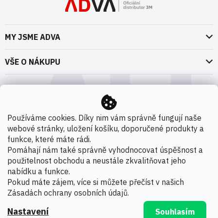
MY JSME ADVA
O nás
VŠE O NÁKUPU
Naše dokumenty
Doprava a platba
Možnosti dopravy
ADVA Akademie
VOP pro spotřebitele - fyzické osoby
Nedržíme se zbytečně při zemi
Možnosti platby
VOP pro nakupující podnikatele
Používáme cookies. Díky nim vám správně fungují naše
Kontakty
webové stránky, uložení košíku, doporučené produkty a
VOP Letectví / GT&C Aerospace
Novinky
funkce, které máte rádi.
Zpracování osobních údajů
Pomáhají nám také správně vyhodnocovat úspěšnost a
použitelnost obchodu a neustále zkvalitňovat jeho
Kamenná prodejna
nabídku a funkce.
Copyright 2026
ADVA s.r.o. - Oficiální distributor 3M
.
Pokud máte zájem, více si můžete přečíst v našich
Všechna práva vyhrazena.
Zásadách ochrany osobních údajů
.
Nastavení
Souhlasím
Vytvořil Shoptet Premium