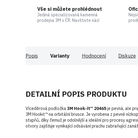
Vše si můžete prohlédnout
Ofic
Jediná specializovaná kamenná
Nejs
prodejna 3M v ČR. Navštivte nás!
prod
Popis
Varianty
Hodnocení
Diskuze
DETAILNÍ POPIS PRODUKTU
Víceděrová podložka
3M Hook-it™ 20465
je pevná, ale pr
3M Hookit™ na orbitální brusce. Je vyrobena z pevné nízko
stupňů, díky čemuž je odolnější a ideální pro procesy agres
otvory zajišťuje vynikající odsávání prachu zabraňující zanáš