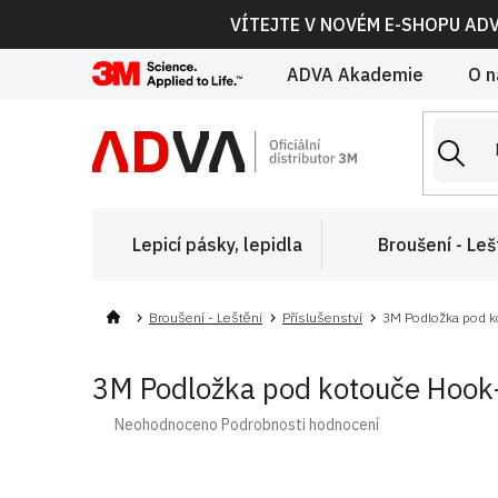
Přejít
VÍTEJTE V NOVÉM E-SHOPU AD
na
obsah
ADVA Akademie
O n
Lepicí pásky, lepidla
Broušení - Leš
Broušení - Leštění
Příslušenství
3M Podložka pod ko
3M Podložka pod kotouče Hook-
Průměrné
Neohodnoceno
Podrobnosti hodnocení
hodnocení
produktu
je