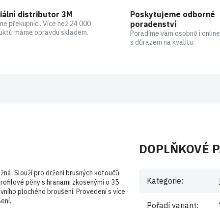
iální distributor 3M
Poskytujeme odborné
me překupníci. Více než 24 000
poradenství
uktů máme opravdu skladem.
Poradíme vám osobně i online
s důrazem na kvalitu.
DOPLŇKOVÉ 
užná. Slouží pro držení brusných kotoučů
Kategorie
:
profilové pěny s hranami zkosenými o 35
ivního plochého broušení. Provedení s více
ení.
Pořadí variant
: