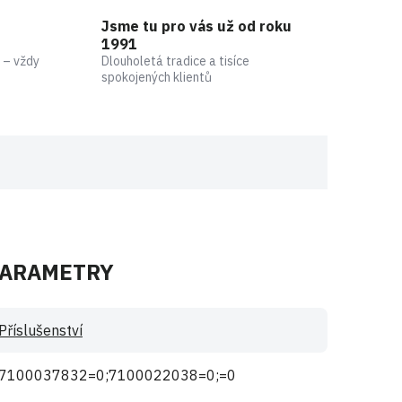
Jsme tu pro vás už od roku
1991
 – vždy
Dlouholetá tradice a tisíce
spokojených klientů
PARAMETRY
Příslušenství
7100037832=0;7100022038=0;=0