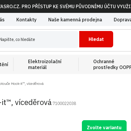
VASRO.CZ. PRO PŘÍSTUP KE SVÉMU PŮVODNÍMU ÚČTU VYUŽ
ás
Kontakty
Naše kamenná prodejna
Doprava
Hledat
Elektroizolační
Ochranné
tění
materiál
prostředky OOP
touče Hook-it™, víceděrová
it™, víceděrová
7100022038
Zvolte variantu