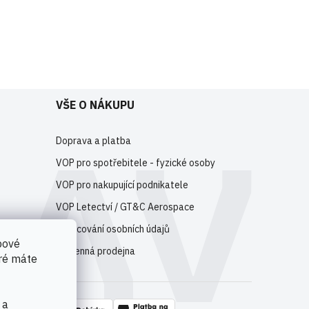
e
registrujte
.
VŠE O NÁKUPU
Doprava a platba
VOP pro spotřebitele - fyzické osoby
VOP pro nakupující podnikatele
VOP Letectví / GT&C Aerospace
Zpracování osobních údajů
bové
Kamenná prodejna
eré máte
 a