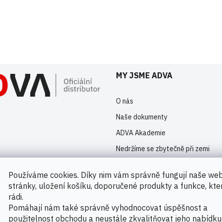
istrovaní uživatelé mohou vkládat příspěvky. Prosím
přihlaste se
nebo s
MY JSME ADVA
O nás
Naše dokumenty
ADVA Akademie
Nedržíme se zbytečně při zemi
Kontakty
Používáme cookies. Díky nim vám správně fungují naše we
Novinky
stránky, uložení košíku, doporučené produkty a funkce, kt
rádi.
Pomáhají nám také správně vyhodnocovat úspěšnost a
použitelnost obchodu a neustále zkvalitňovat jeho nabídku