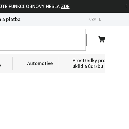
IJTE FUNKCI OBNOVY HESLA
ZDE
 a platba
CZK
NÁKUPNÍ
KOŠÍK
Prostředky pro
Automotive
P
úklid a údržbu