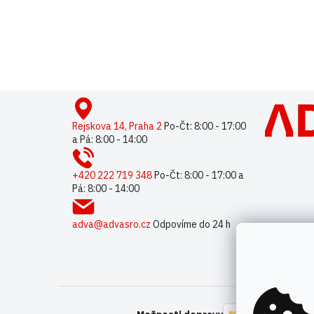
Buďte první, kdo napíše příspěvek k této položce.
Pouze reg
Z
á
p
Rejskova 14, Praha 2
Po-Čt: 8:00 - 17:00
a Pá: 8:00 - 14:00
a
t
í
+420 222 719 348
Po-Čt: 8:00 - 17:00 a
Pá: 8:00 - 14:00
adva@advasro.cz
Odpovíme do 24 h