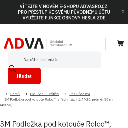
Přejít
VÍTEJTE V NOVÉM E-SHOPU ADVASRO.CZ.
na
PRO PŘÍSTUP KE SVÉMU PŮVODNÍMU ÚČTU
obsah
VYUŽIJTE FUNKCI OBNOVY HESLA
ZDE
NÁ
KOŠ
Hledat
Domů
Broušení - Leštění
Příslušenství
3M Podložka pod kotouče Roloc™, střední, závit 1/4"-20, průměr 50 mm
(45095)
3M Podložka pod kotouče Roloc™,