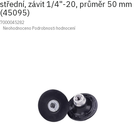
střední, závit 1/4"-20, průměr 50 mm
(45095)
7000045282
Průměrné
Neohodnoceno
Podrobnosti hodnocení
hodnocení
produktu
je
0,0
z
5
hvězdiček.