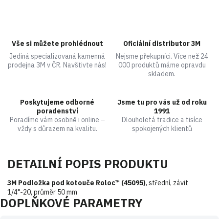
Vše si můžete prohlédnout
Oficiální distributor 3M
Jediná specializovaná kamenná
Nejsme překupníci. Více než 24
prodejna 3M v ČR. Navštivte nás!
000 produktů máme opravdu
skladem.
Poskytujeme odborné
Jsme tu pro vás už od roku
poradenství
1991
Poradíme vám osobně i online –
Dlouholetá tradice a tisíce
vždy s důrazem na kvalitu.
spokojených klientů
DETAILNÍ POPIS PRODUKTU
3M Podložka pod kotouče Roloc™ (45095)
, střední, závit
1/4"-20, průměr 50 mm
DOPLŇKOVÉ PARAMETRY