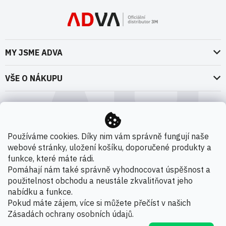
MY JSME ADVA
O nás
VŠE O NÁKUPU
Naše dokumenty
Doprava a platba
Možnosti dopravy
ADVA Akademie
VOP pro spotřebitele - fyzické osoby
Nedržíme se zbytečně při zemi
Možnosti platby
VOP pro nakupující podnikatele
Používáme cookies. Díky nim vám správně fungují naše
Kontakty
webové stránky, uložení košíku, doporučené produkty a
VOP Letectví / GT&C Aerospace
Novinky
funkce, které máte rádi.
Zpracování osobních údajů
Pomáhají nám také správně vyhodnocovat úspěšnost a
použitelnost obchodu a neustále zkvalitňovat jeho
Kamenná prodejna
nabídku a funkce.
Copyright 2026
ADVA s.r.o. - Oficiální distributor 3M
.
Pokud máte zájem, více si můžete přečíst v našich
Všechna práva vyhrazena.
Zásadách ochrany osobních údajů
.