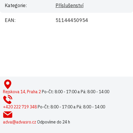
Kategorie
:
Příslušenství
EAN
:
51144450954
Buďte první, kdo napíše příspěvek k této položce.
Pouze registrovaní uživatelé mohou vkládat příspěvky. Prosím
přihlaste se
nebo se
registrujte
.
Z
á
p
Rejskova 14, Praha 2
Po-Čt: 8:00 - 17:00 a Pá: 8:00 - 14:00
a
t
+420 222 719 348
Po-Čt: 8:00 - 17:00 a Pá: 8:00 - 14:00
í
adva@advasro.cz
Odpovíme do 24 h