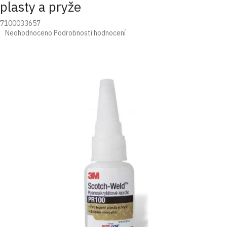
plasty a pryže
7100033657
Průměrné
Neohodnoceno
Podrobnosti hodnocení
hodnocení
produktu
je
0,0
z
5
hvězdiček.