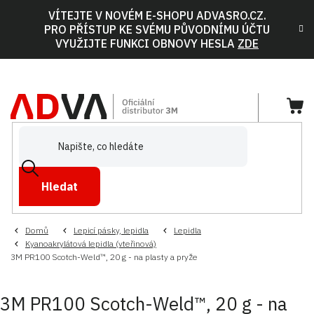
Přejít
VÍTEJTE V NOVÉM E-SHOPU ADVASRO.CZ.
na
PRO PŘÍSTUP KE SVÉMU PŮVODNÍMU ÚČTU
obsah
VYUŽIJTE FUNKCI OBNOVY HESLA
ZDE
NÁ
KOŠ
Hledat
Domů
Lepicí pásky, lepidla
Lepidla
Kyanoakrylátová lepidla (vteřinová)
3M PR100 Scotch-Weld™, 20 g - na plasty a pryže
3M PR100 Scotch-Weld™, 20 g - na