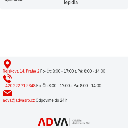
lepidla
Buďte první, kdo napíše příspěvek k této položce.
Pouze registrovaní uživatelé mohou vkládat příspěvky. Prosím
přihlaste se
nebo se
registrujte
.
Z
á
p
Rejskova 14, Praha 2
Po-Čt: 8:00 - 17:00 a Pá: 8:00 - 14:00
a
t
+420 222 719 348
Po-Čt: 8:00 - 17:00 a Pá: 8:00 - 14:00
í
adva@advasro.cz
Odpovíme do 24 h