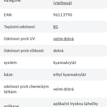
Kategorie
:
(vteřinová)
EAN
:
96113790
Teplotní odolnost
:
80
Odolnost proti UV
:
velmi dobrá
Odolnost proti vlhkosti
:
dobrá
systém
:
kyanoakrylát
báze
:
ethyl kyanoakrylát
odolnost proti chemickým
velmi dobrá
látkám
:
aplikační tryskou lahvičky
aplikace
: