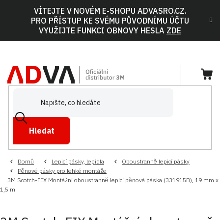
Přejít
VÍTEJTE V NOVÉM E-SHOPU ADVASRO.CZ.
na
PRO PŘÍSTUP KE SVÉMU PŮVODNÍMU ÚČTU
obsah
VYUŽIJTE FUNKCI OBNOVY HESLA
ZDE
NÁ
KOŠ
Hledat
Domů
Lepicí pásky, lepidla
Oboustranně lepicí pásky
Pěnové pásky pro lehké montáže
3M Scotch-FIX Montážní oboustranně lepicí pěnová páska (331915B), 19 mm x
1,5 m