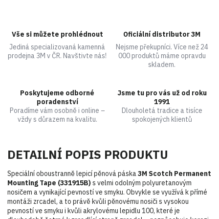
Vše si můžete prohlédnout
Oficiální distributor 3M
Jediná specializovaná kamenná
Nejsme překupníci. Více než 24
prodejna 3M v ČR. Navštivte nás!
000 produktů máme opravdu
skladem.
Poskytujeme odborné
Jsme tu pro vás už od roku
poradenství
1991
Poradíme vám osobně i online –
Dlouholetá tradice a tisíce
vždy s důrazem na kvalitu.
spokojených klientů
DETAILNÍ POPIS PRODUKTU
Speciální oboustranně lepicí pěnová páska
3M Scotch Permanent
Mounting Tape (331915B)
s velmi odolným polyuretanovým
nosičem a vynikající pevností ve smyku. Obvykle se využívá k přímé
montáži zrcadel, a to právě kvůli pěnovému nosiči s vysokou
pevností ve smyku i kvůli akrylovému lepidlu 100, které je