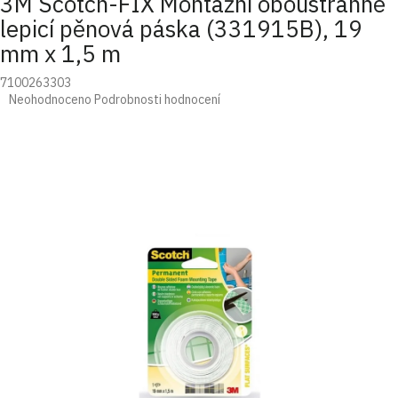
3M Scotch-FIX Montážní oboustranně
lepicí pěnová páska (331915B), 19
mm x 1,5 m
7100263303
Průměrné
Neohodnoceno
Podrobnosti hodnocení
hodnocení
produktu
je
0,0
z
5
hvězdiček.