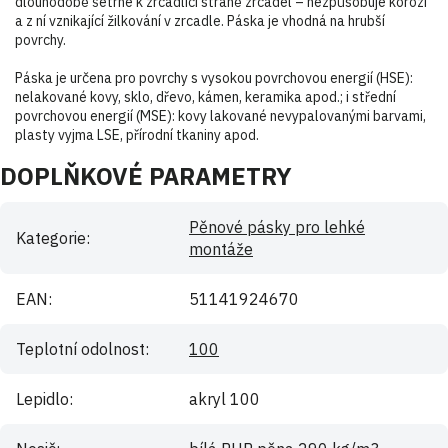
dlouhodobě šetrné k zrcadlící straně zrcadel – nezpůsobuje korozi
a z ní vznikající žilkování v zrcadle. Páska je vhodná na hrubší
povrchy.
Páska je určena pro povrchy s vysokou povrchovou energií (HSE):
nelakované kovy, sklo, dřevo, kámen, keramika apod.; i střední
povrchovou energií (MSE): kovy lakované nevypalovanými barvami,
plasty vyjma LSE, přírodní tkaniny apod.
DOPLŇKOVÉ PARAMETRY
Pěnové pásky pro lehké
Kategorie
:
montáže
EAN
:
51141924670
Teplotní odolnost
:
100
Lepidlo
:
akryl 100