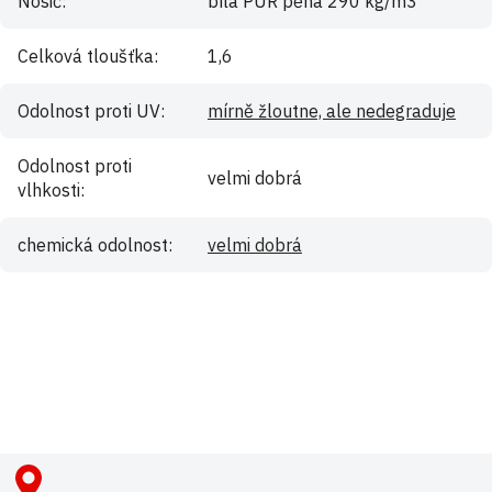
Nosič
:
bílá PUR pěna 290 kg/m3
Celková tloušťka
:
1,6
Odolnost proti UV
:
mírně žloutne, ale nedegraduje
Odolnost proti
velmi dobrá
vlhkosti
:
chemická odolnost
:
velmi dobrá
Buďte první, kdo napíše příspěvek k této položce.
Pouze registrovaní uživatelé mohou vkládat příspěvky. Prosím
přihlaste se
nebo se
registrujte
.
Z
á