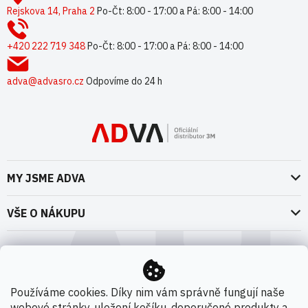
p
Rejskova 14, Praha 2
Po-Čt: 8:00 - 17:00 a Pá: 8:00 - 14:00
a
t
+420 222 719 348
Po-Čt: 8:00 - 17:00 a Pá: 8:00 - 14:00
í
adva@advasro.cz
Odpovíme do 24 h
MY JSME ADVA
O nás
VŠE O NÁKUPU
Naše dokumenty
Doprava a platba
Možnosti dopravy
ADVA Akademie
VOP pro spotřebitele - fyzické osoby
Nedržíme se zbytečně při zemi
Možnosti platby
VOP pro nakupující podnikatele
Používáme cookies. Díky nim vám správně fungují naše
Kontakty
webové stránky, uložení košíku, doporučené produkty a