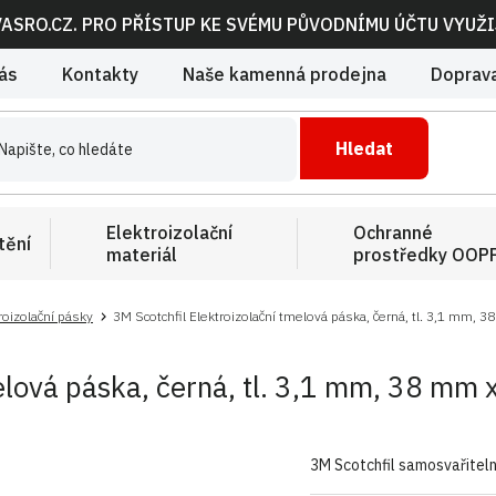
VASRO.CZ. PRO PŘÍSTUP KE SVÉMU PŮVODNÍMU ÚČTU VYUŽ
ás
Kontakty
Naše kamenná prodejna
Doprava
Hledat
Elektroizolační
Ochranné
tění
materiál
prostředky OOP
roizolační pásky
3M Scotchfil Elektroizolační tmelová páska, černá, tl. 3,1 mm, 
elová páska, černá, tl. 3,1 mm, 38 mm 
3M Scotchfil samosvařiteln