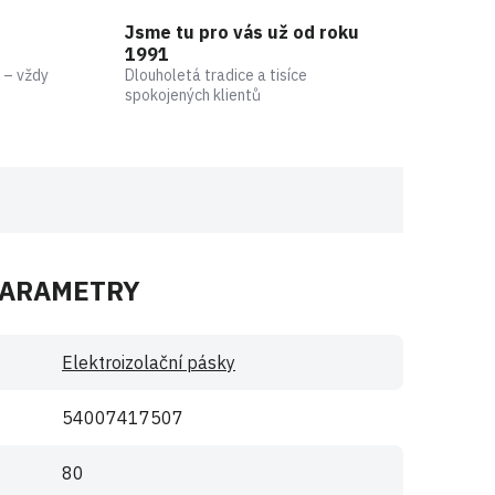
Jsme tu pro vás už od roku
1991
 – vždy
Dlouholetá tradice a tisíce
spokojených klientů
PARAMETRY
Elektroizolační pásky
54007417507
80