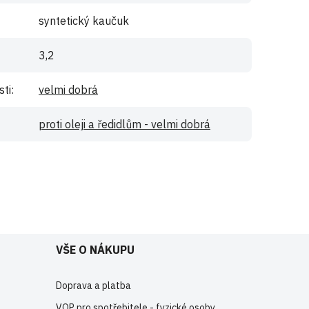
syntetický kaučuk
3,2
sti
:
velmi dobrá
proti oleji a ředidlům - velmi dobrá
e
registrujte
.
VŠE O NÁKUPU
Doprava a platba
VOP pro spotřebitele - fyzické osoby