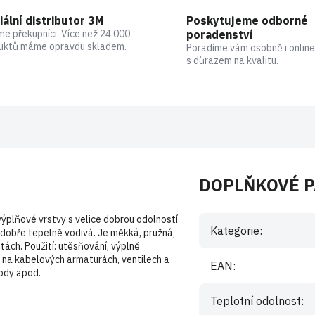
iální distributor 3M
Poskytujeme odborné
me překupníci. Více než 24 000
poradenství
uktů máme opravdu skladem.
Poradíme vám osobně i online
s důrazem na kvalitu.
DOPLŇKOVÉ 
výplňové vrstvy s velice dobrou odolností
Kategorie
:
a dobře tepelně vodivá. Je měkká, pružná,
otách. Použití: utěsňování, výplně
 na kabelových armaturách, ventilech a
EAN
:
vody apod.
Teplotní odolnost
: