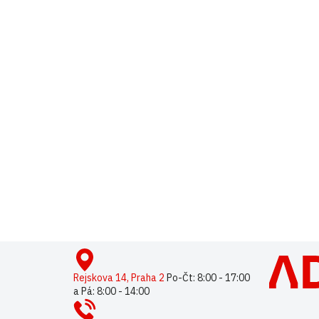
Buďte první, kdo napíše příspěvek k této položce.
Pouze reg
Z
á
p
Rejskova 14, Praha 2
Po-Čt: 8:00 - 17:00
a Pá: 8:00 - 14:00
a
t