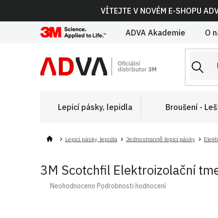
Přejít
VÍTEJTE V NOVÉM E-SHOPU AD
na
obsah
ADVA Akademie
O n
Lepicí pásky, lepidla
Broušení - Leš
Lepicí pásky, lepidla
Jednostranně lepicí pásky
Elekt
3M Scotchfil Elektroizolační tm
Průměrné
Neohodnoceno
Podrobnosti hodnocení
hodnocení
produktu
je