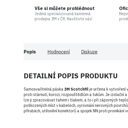
Vše si můžete prohlédnout
Ofic
Jediná specializovaná kamenná
Nejs
prodejna 3M v ČR. Navštivte nás!
prod
Popis
Hodnocení
Diskuze
DETAILNÍ POPIS PRODUKTU
Samosvařitelná páska
3M Scotchfil
je určena k vytvoření 
proti stárnutí, korozi, rozpouštědlům a tukům. Je izolační 
lze ji zpracovávat tahem i tlakem, a to i při záporných tepl
poškozených míst v kabelech, vyrovnání nerovných povrchů
přírubách, utěsnění konektorů a spojek NN proti pronikání 