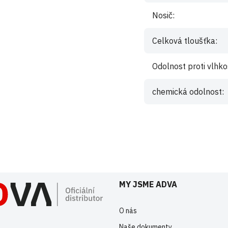
Nosič
:
Celková tloušťka
:
Odolnost proti vlhko
chemická odolnost
:
istrovaní uživatelé mohou vkládat příspěvky. Prosím
přihlaste se
nebo s
MY JSME ADVA
O nás
Naše dokumenty