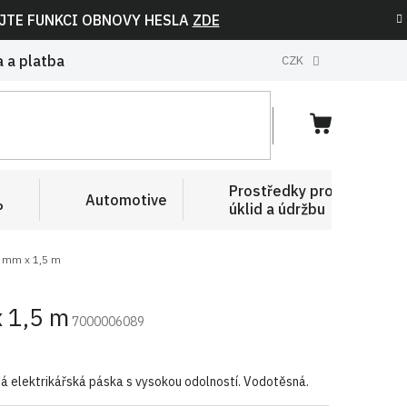
IJTE FUNKCI OBNOVY HESLA
ZDE
 a platba
CZK
NÁKUPNÍ
KOŠÍK
Prostředky pro
Automotive
P
úklid a údržbu
38 mm x 1,5 m
x 1,5 m
7000006089
á elektrikářská páska s vysokou odolností. Vodotěsná.