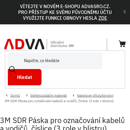
Přejít
VÍTEJTE V NOVÉM E-SHOPU ADVASRO.CZ.
na
PRO PŘÍSTUP KE SVÉMU PŮVODNÍMU ÚČTU
obsah
VYUŽIJTE FUNKCI OBNOVY HESLA
ZDE
NÁ
KOŠ
Hledat
Domů
Elektroizolační materiál
Kabelové příslušenství
3M SDR Páska pro označování kabelů a vodičů, číslice (3 role v blistru)
3M SDR Páska pro označování kabelů
a vodičů, číslice (3 role v blistru)