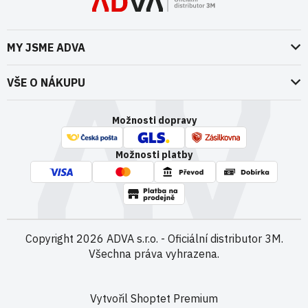
MY JSME ADVA
O nás
VŠE O NÁKUPU
Naše dokumenty
Doprava a platba
Možnosti dopravy
ADVA Akademie
VOP pro spotřebitele - fyzické osoby
Nedržíme se zbytečně při zemi
Možnosti platby
VOP pro nakupující podnikatele
Kontakty
VOP Letectví / GT&C Aerospace
Novinky
Zpracování osobních údajů
Kamenná prodejna
Copyright 2026
ADVA s.r.o. - Oficiální distributor 3M
.
Všechna práva vyhrazena.
Vytvořil Shoptet Premium