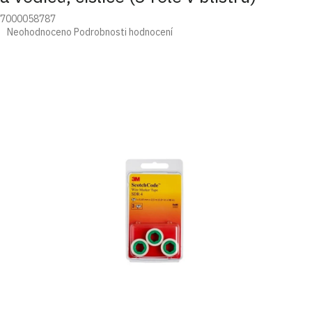
7000058787
Průměrné
Neohodnoceno
Podrobnosti hodnocení
hodnocení
produktu
je
0,0
z
5
hvězdiček.