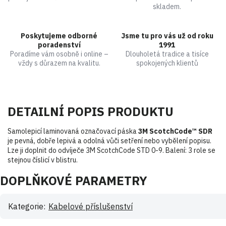
skladem.
Poskytujeme odborné
Jsme tu pro vás už od roku
poradenství
1991
Poradíme vám osobně i online –
Dlouholetá tradice a tisíce
vždy s důrazem na kvalitu.
spokojených klientů
DETAILNÍ POPIS PRODUKTU
Samolepicí laminovaná označovací páska
3M ScotchCode™ SDR
je pevná, dobře lepivá a odolná vůči setření nebo vybělení popisu.
Lze ji doplnit do odvíječe 3M ScotchCode STD 0-9. Balení: 3 role se
stejnou číslicí v blistru.
DOPLŇKOVÉ PARAMETRY
Kategorie
:
Kabelové příslušenství