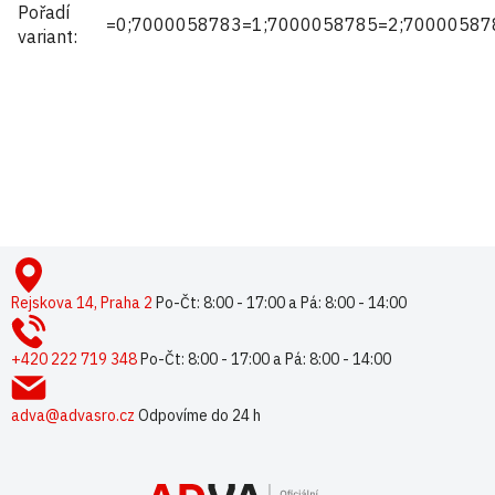
Pořadí
=0;7000058783=1;7000058785=2;70000587
variant
:
Buďte první, kdo napíše příspěvek k této položce.
Pouze registrovaní uživatelé mohou vkládat příspěvky. Prosím
přihlaste se
nebo se
registrujte
.
Z
á
p
Rejskova 14, Praha 2
Po-Čt: 8:00 - 17:00 a Pá: 8:00 - 14:00
a
t
+420 222 719 348
Po-Čt: 8:00 - 17:00 a Pá: 8:00 - 14:00
í
adva@advasro.cz
Odpovíme do 24 h