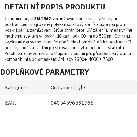
DETAILNÍ POPIS PRODUKTU
Ochranné brýle
3M 2842
s oranžovým zorníkem a stříbrnými
postranicemi mají pevný polykarbonátový zorník s úpravou proti
poškrábání a zamlžování. Brýle chrání proti UV záření a intenzivnímu
modrému světlu s vlnovými délkami od 400 nm do 530 nm. Ochranu
zvyšují integrované chrániče obočí. Nastavitelná délka postranic (3
pozice) a měkké vnitřní polstrování poskytují pohodlí a stabilitu.
Polohovatelný zorník umožňuje individuální přizpůsobení. Brýle jsou
kompatibilní s polomaskami 3M řady 9300+, 4000 a 7500.
DOPLŇKOVÉ PARAMETRY
Kategorie
:
Ochranné brýle
EAN
:
04054596531765
Buďte první, kdo napíše příspěvek k této položce.
Pouze registrovaní uživatelé mohou vkládat příspěvky. Prosím