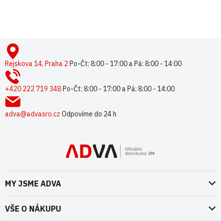
přihlaste se
nebo se
registrujte
.
Z
á
p
Rejskova 14, Praha 2
Po-Čt: 8:00 - 17:00 a Pá: 8:00 - 14:00
a
t
+420 222 719 348
Po-Čt: 8:00 - 17:00 a Pá: 8:00 - 14:00
í
adva@advasro.cz
Odpovíme do 24 h
MY JSME ADVA
O nás
VŠE O NÁKUPU