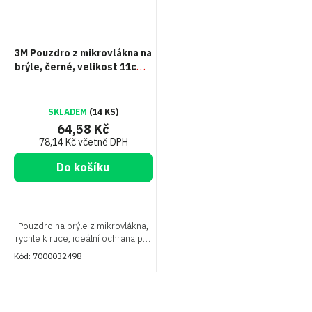
3M Pouzdro z mikrovlákna na
brýle, černé, velikost 11cm x
19cm
SKLADEM
(14 KS)
64,58 Kč
78,14 Kč včetně DPH
Do košíku
Pouzdro na brýle z mikrovlákna,
rychle k ruce, ideální ochrana pro
Vaše brýle, když je právě
Kód:
7000032498
nepoužíváte