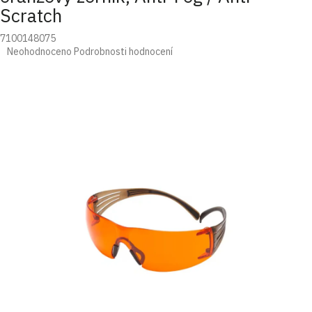
Scratch
7100148075
Průměrné
Neohodnoceno
Podrobnosti hodnocení
hodnocení
produktu
je
0,0
z
5
hvězdiček.