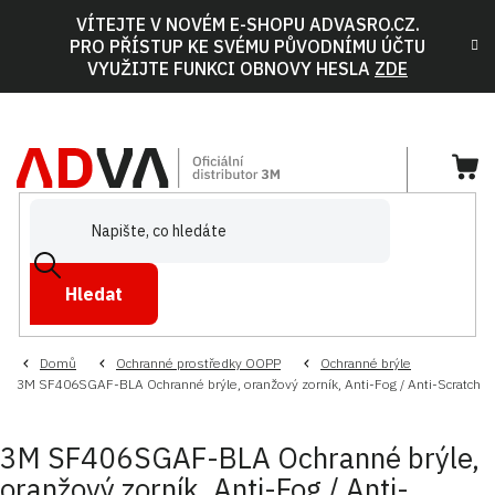
Přejít
VÍTEJTE V NOVÉM E-SHOPU ADVASRO.CZ.
na
PRO PŘÍSTUP KE SVÉMU PŮVODNÍMU ÚČTU
obsah
VYUŽIJTE FUNKCI OBNOVY HESLA
ZDE
NÁ
KOŠ
Hledat
Domů
Ochranné prostředky OOPP
Ochranné brýle
3M SF406SGAF-BLA Ochranné brýle, oranžový zorník, Anti-Fog / Anti-Scratch
3M SF406SGAF-BLA Ochranné brýle,
oranžový zorník, Anti-Fog / Anti-