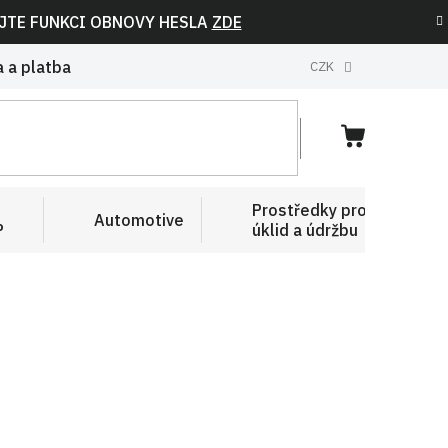
IJTE FUNKCI OBNOVY HESLA
ZDE
 a platba
CZK
NÁKUPNÍ
KOŠÍK
Prostředky pro
Automotive
P
úklid a údržbu