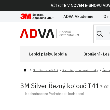
Přejít
VÍTEJTE V NOVÉM E-SHOPU AD
na
obsah
ADVA Akademie
O n
Lepicí pásky, lepidla
Broušení - Leš
Broušení - Leštění
Kotouče pro úhlové brusky
Řezn
3M Silver Řezný kotouč T41
71001
Průměrné
Neohodnoceno
Podrobnosti hodnocení
hodnocení
produktu
je