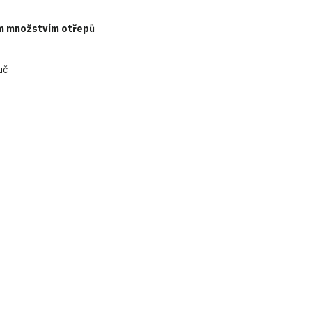
ím množstvím otřepů
uč