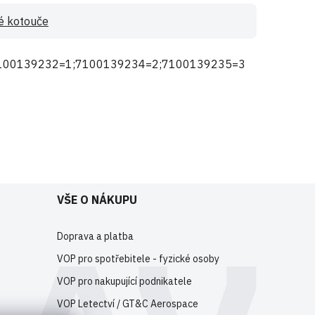
é kotouče
100139232=1;7100139234=2;7100139235=3
e
registrujte
.
VŠE O NÁKUPU
Doprava a platba
VOP pro spotřebitele - fyzické osoby
VOP pro nakupující podnikatele
VOP Letectví / GT&C Aerospace