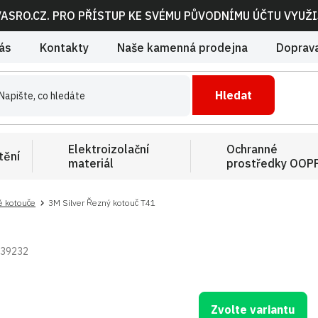
VASRO.CZ. PRO PŘÍSTUP KE SVÉMU PŮVODNÍMU ÚČTU VYUŽ
ás
Kontakty
Naše kamenná prodejna
Doprava
Hledat
Elektroizolační
Ochranné
tění
materiál
prostředky OOP
é kotouče
3M Silver Řezný kotouč T41
39232
Zvolte variantu