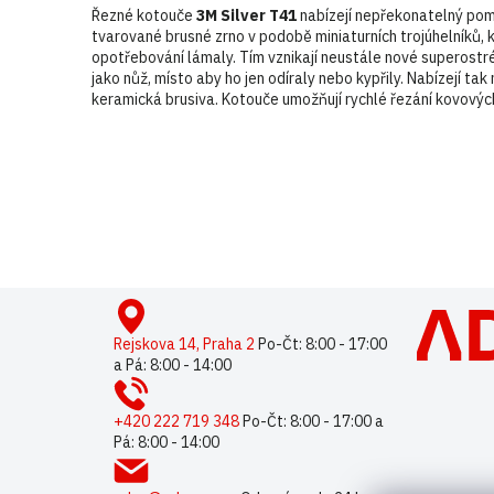
Řezné kotouče
3M Silver T41
nabízejí nepřekonatelný pom
tvarované brusné zrno v podobě miniaturních trojúhelníků, k
opotřebování lámaly. Tím vznikají neustále nové superostré
jako nůž, místo aby ho jen odíraly nebo kypřily. Nabízejí t
keramická brusiva. Kotouče umožňují rychlé řezání kovových
Buďte první, kdo napíše příspěvek k této položce.
Pouze reg
Z
á
p
Rejskova 14, Praha 2
Po-Čt: 8:00 - 17:00
a Pá: 8:00 - 14:00
a
t
í
+420 222 719 348
Po-Čt: 8:00 - 17:00 a
Pá: 8:00 - 14:00