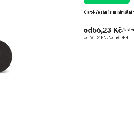
Čisté řezání s minimáln
od
56,23 Kč
/ koto
od
68,04 Kč
včetně DPH