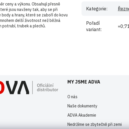
ěr ceny a výkonu. Obsahují přesně
Kategorie
:
Řezn
teré jsou navženy tak, aby se při
 body a hrany, které se zaboří do kovu
ak mnohem delší životnost než běžná
Pořadí
 potrubí, trubek a plechů.
=0;7
variant
:
istrovaní uživatelé mohou vkládat příspěvky. Prosím
přihlaste se
nebo s
MY JSME ADVA
O nás
Naše dokumenty
ADVA Akademie
Nedržíme se zbytečně při zemi