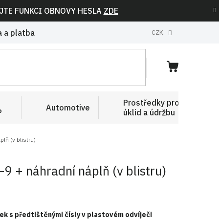
IJTE FUNKCI OBNOVY HESLA
ZDE
 a platba
CZK
NÁKUPNÍ
KOŠÍK
Prostředky pro
Automotive
P
úklid a údržbu
lň (v blistru)
9 + náhradní náplň (v blistru)
k s předtištěnými čísly v plastovém odvíječi