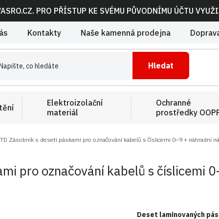
VASRO.CZ. PRO PŘÍSTUP KE SVÉMU PŮVODNÍMU ÚČTU VYUŽ
ás
Kontakty
Naše kamenná prodejna
Doprava
Hledat
Elektroizolační
Ochranné
tění
materiál
prostředky OOP
D Zásobník s deseti páskami pro označování kabelů s číslicemi 0–9 + náhradní náp
i pro označování kabelů s číslicemi 0–
Deset laminovaných páse