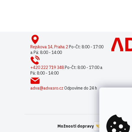
Buďte první, kdo napíše příspěvek k této položce.
Pouze reg
Z
á
p
Rejskova 14, Praha 2
Po-Čt: 8:00 - 17:00
a Pá: 8:00 - 14:00
a
t
í
+420 222 719 348
Po-Čt: 8:00 - 17:00 a
Pá: 8:00 - 14:00
adva@advasro.cz
Odpovíme do 24 h
Možnosti dopravy