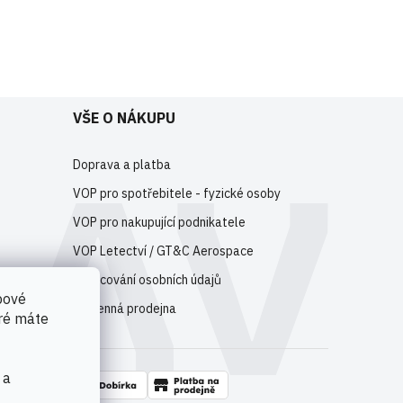
e
registrujte
.
VŠE O NÁKUPU
Doprava a platba
VOP pro spotřebitele - fyzické osoby
VOP pro nakupující podnikatele
VOP Letectví / GT&C Aerospace
Zpracování osobních údajů
bové
Kamenná prodejna
eré máte
 a