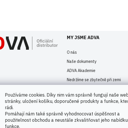
istrovaní uživatelé mohou vkládat příspěvky. Prosím
přihlaste se
nebo s
MY JSME ADVA
O nás
Naše dokumenty
ADVA Akademie
Nedržíme se zbytečně při zemi
Kontakty
Používáme cookies. Díky nim vám správně fungují naše we
Novinky
stránky, uložení košíku, doporučené produkty a funkce, kt
rádi.
Pomáhají nám také správně vyhodnocovat úspěšnost a
použitelnost obchodu a neustále zkvalitňovat jeho nabídku
Možnosti platby
funkce.