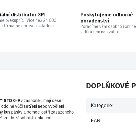
iální distributor 3M
Poskytujeme odborné
me překupníci. Více než 24 000
poradenství
uktů máme opravdu skladem.
Poradíme vám osobně i online
s důrazem na kvalitu.
DOPLŇKOVÉ 
™ STD 0-9
v zásobníku mají deset
Kategorie
:
a odolné vůči setření nebo vybělení
bný kus pásky a pomocí ostří zasazeného
R lze do zásobníků dokoupit.
EAN
: