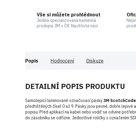
Vše si můžete prohlédnout
Ofic
Jediná specializovaná kamenná
Nejs
prodejna 3M v ČR. Navštivte nás!
prod
Popis
Hodnocení
Diskuze
DETAILNÍ POPIS PRODUKTU
Samolepicí laminované označovací pásky
3M ScotchCode
předtištěných čísel 0 až 9. Pásky jsou pevné, dobře lepivé 
popisu. Před aplikací na kabel nebo vodič se odvine potře
do zásobníku se odřízne. Jednotlivé roličky s označením SD