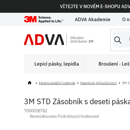
Přejít
VÍTEJTE V NOVÉM E-SHOPU AD
na
obsah
ADVA Akademie
O n
Lepicí pásky, lepidla
Broušení - Leš
Elektroizolační materiál
Kabelové příslušenství
3M ST
3M STD Zásobník s deseti páskam
7000058782
Průměrné
Neohodnoceno
Podrobnosti hodnocení
hodnocení
produktu