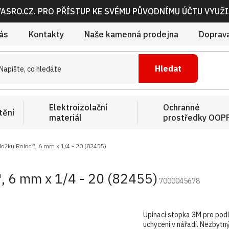
VASRO.CZ. PRO PŘÍSTUP KE SVÉMU PŮVODNÍMU ÚČTU VYUŽ
ás
Kontakty
Naše kamenná prodejna
Doprava
Hledat
Elektroizolační
Ochranné
tění
materiál
prostředky OOP
ožku Roloc™, 6 mm x 1/4 - 20 (82455)
, 6 mm x 1/4 - 20 (82455)
7000045678
Upínací stopka 3M pro pod
uchycení v nářadí. Nezbytn