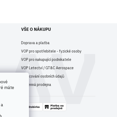
e
registrujte
.
VŠE O NÁKUPU
Doprava a platba
VOP pro spotřebitele - fyzické osoby
VOP pro nakupující podnikatele
VOP Letectví / GT&C Aerospace
Zpracování osobních údajů
bové
Kamenná prodejna
eré máte
 a
h