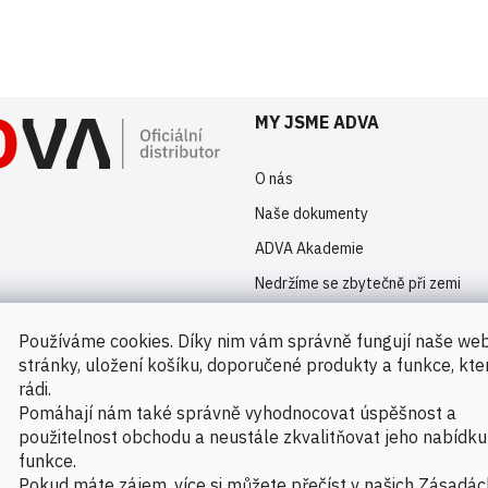
istrovaní uživatelé mohou vkládat příspěvky. Prosím
přihlaste se
nebo s
MY JSME ADVA
O nás
Naše dokumenty
ADVA Akademie
Nedržíme se zbytečně při zemi
Kontakty
Používáme cookies. Díky nim vám správně fungují naše we
Novinky
stránky, uložení košíku, doporučené produkty a funkce, kt
rádi.
Pomáhají nám také správně vyhodnocovat úspěšnost a
použitelnost obchodu a neustále zkvalitňovat jeho nabídku
Možnosti platby
funkce.
Pokud máte zájem, více si můžete přečíst v našich
Zásadác