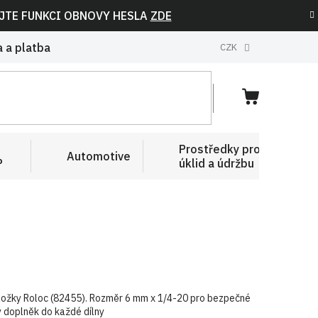
IJTE FUNKCI OBNOVY HESLA
ZDE
 a platba
CZK
NÁKUPNÍ
KOŠÍK
Prostředky pro
Automotive
P
úklid a údržbu
ložky Roloc (82455). Rozměr 6 mm x 1/4-20 pro bezpečné
ý doplněk do každé dílny