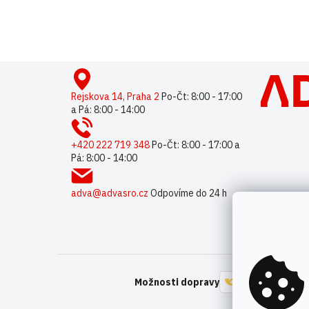
Buďte první, kdo napíše příspěvek k této položce.
Pouze reg
Z
á
p
Rejskova 14, Praha 2
Po-Čt: 8:00 - 17:00
a Pá: 8:00 - 14:00
a
t
í
+420 222 719 348
Po-Čt: 8:00 - 17:00 a
Pá: 8:00 - 14:00
adva@advasro.cz
Odpovíme do 24 h
Možnosti dopravy