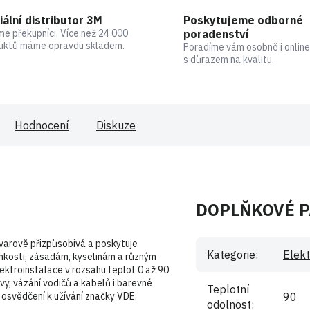
iální distributor 3M
Poskytujeme odborné
me překupníci. Více než 24 000
poradenství
uktů máme opravdu skladem.
Poradíme vám osobně i online
s důrazem na kvalitu.
Hodnocení
Diskuze
DOPLŇKOVÉ 
tvarově přizpůsobivá a poskytuje
Kategorie
:
Elekt
lhkosti, zásadám, kyselinám a různým
lektroinstalace v rozsahu teplot 0 až 90
vy, vázání vodičů a kabelů i barevné
Teplotní
osvědčení k užívání značky VDE.
90
odolnost
: