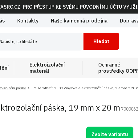
VASRO.CZ. PRO PŘÍSTUP KE SVÉMU PŮVODNÍMU ÚČTU VYUŽ
ás
Kontakty
Naše kamenná prodejna
Doprava
Hledat
Elektroizolační
Ochranné
tění
materiál
prostředky OOP
roizolační pásky
3M Temflex™ 1500 Vinylová elektroizolační páska, 19 mm x 20 
ktroizolační páska, 19 mm x 20 m
700006
Zvolte variantu