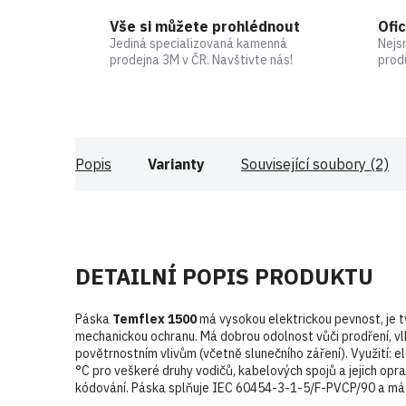
Vše si můžete prohlédnout
Ofic
Jediná specializovaná kamenná
Nejs
prodejna 3M v ČR. Navštivte nás!
prod
Popis
Varianty
Související soubory (2)
DETAILNÍ POPIS PRODUKTU
Páska
Temflex 1500
má vysokou elektrickou pevnost, je 
mechanickou ochranu. Má dobrou odolnost vůči prodření, v
povětrnostním vlivům (včetně slunečního záření). Využití: e
°C pro veškeré druhy vodičů, kabelových spojů a jejich opra
kódování. Páska splňuje IEC 60454-3-1-5/F-PVCP/90 a má 