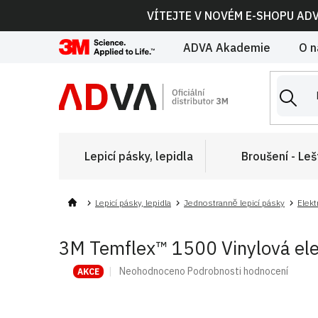
Přejít
VÍTEJTE V NOVÉM E-SHOPU AD
na
obsah
ADVA Akademie
O n
Lepicí pásky, lepidla
Broušení - Leš
Lepicí pásky, lepidla
Jednostranně lepicí pásky
Elekt
3M Temflex™ 1500 Vinylová ele
Průměrné
Neohodnoceno
Podrobnosti hodnocení
AKCE
hodnocení
produktu
je