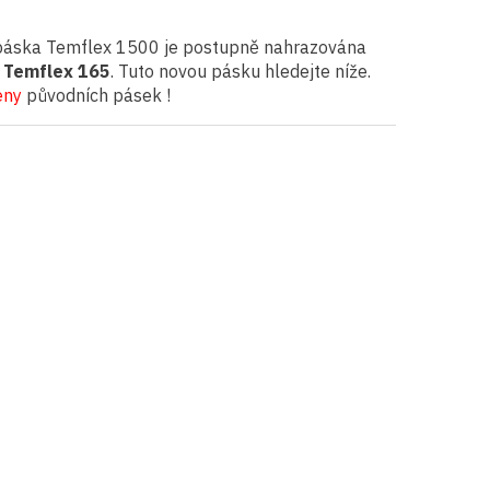
í páska Temflex 1500 je postupně nahrazována
 Temflex 165
. Tuto novou pásku hledejte níže.
eny
původních pásek !