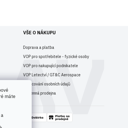
e
registrujte
.
VŠE O NÁKUPU
Doprava a platba
VOP pro spotřebitele - fyzické osoby
VOP pro nakupující podnikatele
VOP Letectví / GT&C Aerospace
Zpracování osobních údajů
bové
Kamenná prodejna
eré máte
 a
h