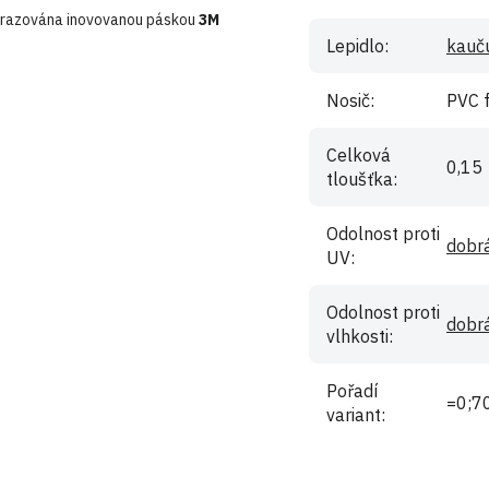
ahrazována inovovanou páskou
3M
Lepidlo
:
kauč
Nosič
:
PVC f
Celková
0,15
tloušťka
:
Odolnost proti
dobr
UV
:
Odolnost proti
dobr
vlhkosti
:
Pořadí
=0;7
variant
: