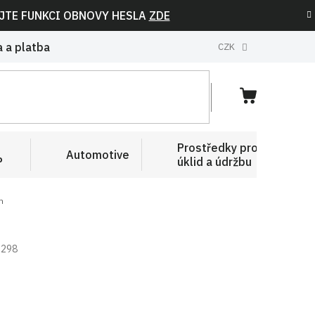
IJTE FUNKCI OBNOVY HESLA
ZDE
 a platba
CZK
NÁKUPNÍ
KOŠÍK
Prostředky pro
Automotive
P
úklid a údržbu
m
2298