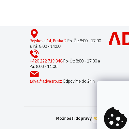
Buďte první, kdo napíše příspěvek k této položce.
Pouze reg
Z
á
p
Rejskova 14, Praha 2
Po-Čt: 8:00 - 17:00
a Pá: 8:00 - 14:00
a
t
í
+420 222 719 348
Po-Čt: 8:00 - 17:00 a
Pá: 8:00 - 14:00
adva@advasro.cz
Odpovíme do 24 h
Možnosti dopravy