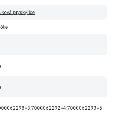
uková pryskyřice
ólie
á
á
000062298=3;7000062292=4;7000062293=5