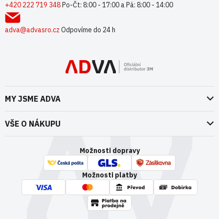
t
+420 222 719 348
Po-Čt: 8:00 - 17:00 a Pá: 8:00 - 14:00
í
adva@advasro.cz
Odpovíme do 24 h
MY JSME ADVA
O nás
VŠE O NÁKUPU
Naše dokumenty
Doprava a platba
Možnosti dopravy
ADVA Akademie
VOP pro spotřebitele - fyzické osoby
Nedržíme se zbytečně při zemi
Možnosti platby
VOP pro nakupující podnikatele
Kontakty
VOP Letectví / GT&C Aerospace
Novinky
Zpracování osobních údajů