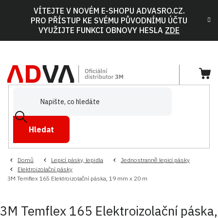
Přejít
VÍTEJTE V NOVÉM E-SHOPU ADVASRO.CZ.
na
PRO PŘÍSTUP KE SVÉMU PŮVODNÍMU ÚČTU
obsah
VYUŽIJTE FUNKCI OBNOVY HESLA
ZDE
NÁ
KOŠ
Hledat
Domů
Lepicí pásky, lepidla
Jednostranně lepicí pásky
Elektroizolační pásky
3M Temflex 165 Elektroizolační páska, 19 mm x 20 m
3M Temflex 165 Elektroizolační páska,