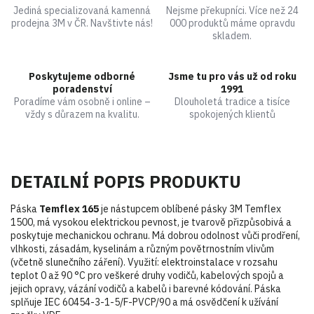
Jediná specializovaná kamenná
Nejsme překupníci. Více než 24
prodejna 3M v ČR. Navštivte nás!
000 produktů máme opravdu
skladem.
Poskytujeme odborné
Jsme tu pro vás už od roku
poradenství
1991
Poradíme vám osobně i online –
Dlouholetá tradice a tisíce
vždy s důrazem na kvalitu.
spokojených klientů
DETAILNÍ POPIS PRODUKTU
Páska
Temflex 165
je nástupcem oblíbené pásky 3M Temflex
1500, má vysokou elektrickou pevnost, je tvarově přizpůsobivá a
poskytuje mechanickou ochranu. Má dobrou odolnost vůči prodření,
vlhkosti, zásadám, kyselinám a různým povětrnostním vlivům
(včetně slunečního záření). Využití: elektroinstalace v rozsahu
teplot 0 až 90 °C pro veškeré druhy vodičů, kabelových spojů a
jejich opravy, vázání vodičů a kabelů i barevné kódování. Páska
splňuje IEC 60454-3-1-5/F-PVCP/90 a má osvědčení k užívání