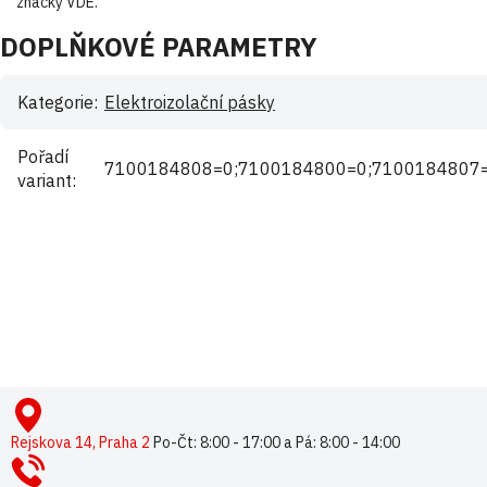
značky VDE.
DOPLŇKOVÉ PARAMETRY
Kategorie
:
Elektroizolační pásky
Pořadí
7100184808=0;7100184800=0;7100184807=
variant
:
Buďte první, kdo napíše příspěvek k této položce.
Pouze registrovaní uživatelé mohou vkládat příspěvky. Prosím
přihlaste se
nebo se
registrujte
.
Z
á
p
Rejskova 14, Praha 2
Po-Čt: 8:00 - 17:00 a Pá: 8:00 - 14:00
a