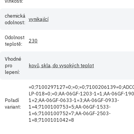
vlhkosti
:
chemická
vynikající
odolnost
:
Odolnost
230
teplotě
:
Vhodné
pro
kovů, skla, do vysokých teplot
lepení
:
=0;7100297127=0;=0;=0;7100206139=0;ADC
LP-018=0;=0;AA-06GF-1203-1=1;AA-06GF-190
Pořadí
1=2;AA-06GF-0633-1=3;AA-06GF-0933-
variant
:
1=4;7100100753=5;AA-06GF-1533-
1=6;7100100752=7;AA-06GF-2503-
1=8;7100101042=8