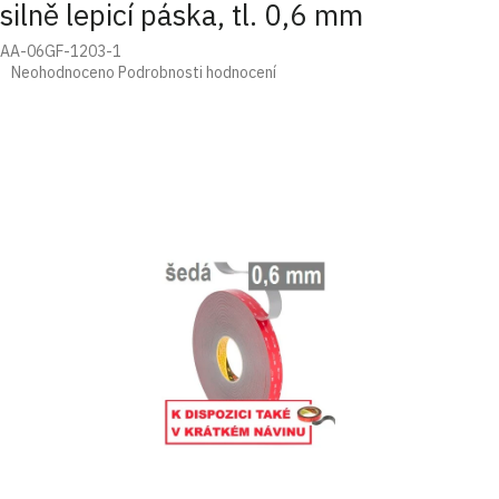
silně lepicí páska, tl. 0,6 mm
AA-06GF-1203-1
Průměrné
Neohodnoceno
Podrobnosti hodnocení
hodnocení
produktu
je
0,0
z
5
hvězdiček.