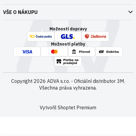
O nás
VŠE O NÁKUPU
Naše dokumenty
Doprava a platba
Možnosti dopravy
ADVA Akademie
VOP pro spotřebitele - fyzické osoby
Nedržíme se zbytečně při zemi
Možnosti platby
VOP pro nakupující podnikatele
Kontakty
VOP Letectví / GT&C Aerospace
Novinky
Zpracování osobních údajů
Kamenná prodejna
Copyright 2026
ADVA s.r.o. - Oficiální distributor 3M
.
Všechna práva vyhrazena.
Vytvořil Shoptet Premium