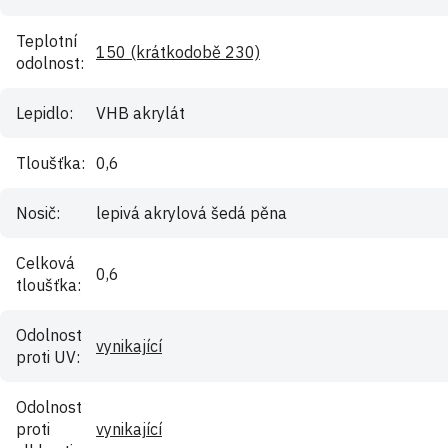
Teplotní
150 (krátkodobě 230)
odolnost
:
Lepidlo
:
VHB akrylát
Tloušťka
:
0,6
Nosič
:
lepivá akrylová šedá pěna
Celková
0,6
tloušťka
:
Odolnost
vynikající
proti UV
:
Odolnost
proti
vynikající