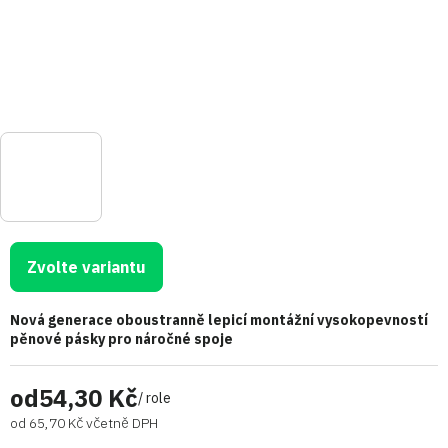
Zvolte variantu
Nová generace oboustranně lepicí montážní vysokopevností
pěnové pásky pro náročné spoje
od
54,30 Kč
/ role
od
65,70 Kč
včetně DPH