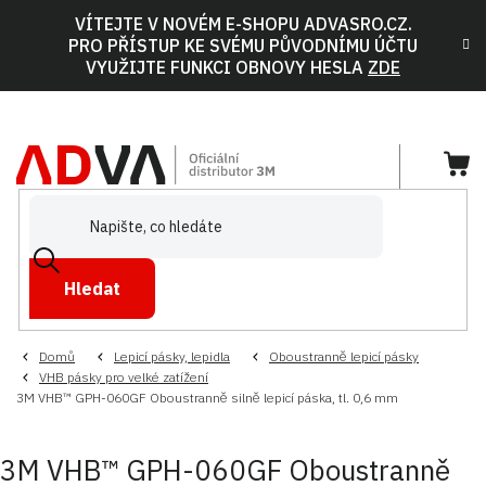
Přejít
VÍTEJTE V NOVÉM E-SHOPU ADVASRO.CZ.
na
PRO PŘÍSTUP KE SVÉMU PŮVODNÍMU ÚČTU
obsah
VYUŽIJTE FUNKCI OBNOVY HESLA
ZDE
NÁ
KOŠ
Hledat
Domů
Lepicí pásky, lepidla
Oboustranně lepicí pásky
VHB pásky pro velké zatížení
3M VHB™ GPH-060GF Oboustranně silně lepicí páska, tl. 0,6 mm
3M VHB™ GPH-060GF Oboustranně