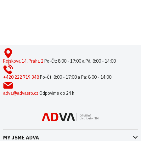
Buďte první, kdo napíše příspěvek k této položce.
Pouze registrovaní uživatelé mohou vkládat příspěvky. Prosím
přihlaste se
nebo se
registrujte
.
Z
á
p
Rejskova 14, Praha 2
Po-Čt: 8:00 - 17:00 a Pá: 8:00 - 14:00
a
t
+420 222 719 348
Po-Čt: 8:00 - 17:00 a Pá: 8:00 - 14:00
í
adva@advasro.cz
Odpovíme do 24 h
MY JSME ADVA