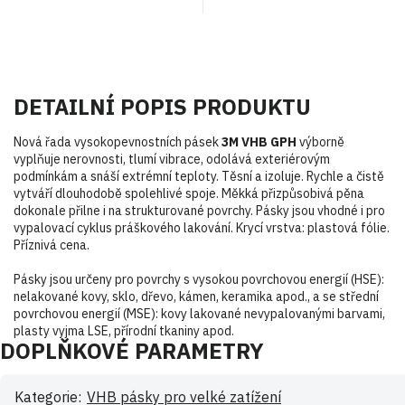
DETAILNÍ POPIS PRODUKTU
Nová řada vysokopevnostních pásek
3M VHB GPH
výborně
vyplňuje nerovnosti, tlumí vibrace, odolává exteriérovým
podmínkám a snáší extrémní teploty. Těsní a izoluje. Rychle a čistě
vytváří dlouhodobě spolehlivé spoje. Měkká přizpůsobivá pěna
dokonale přilne i na strukturované povrchy. Pásky jsou vhodné i pro
vypalovací cyklus práškového lakování. Krycí vrstva: plastová fólie.
Příznivá cena.
Pásky jsou určeny pro povrchy s vysokou povrchovou energií (HSE):
nelakované kovy, sklo, dřevo, kámen, keramika apod., a se střední
povrchovou energií (MSE): kovy lakované nevypalovanými barvami,
plasty vyjma LSE, přírodní tkaniny apod.
DOPLŇKOVÉ PARAMETRY
Kategorie
:
VHB pásky pro velké zatížení