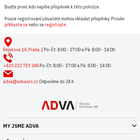
Buďte první, kdo napíše příspěvek k této položce.
Pouze registrovaní uživatelé mohou vkládat příspěvky. Prosím
přihlaste se
nebo se
registrujte
.
Z
á
p
Rejskova 14, Praha 2
Po-Čt: 8:00 - 17:00 a Pá: 8:00 - 14:00
a
t
+420 222 719 348
Po-Čt: 8:00 - 17:00 a Pá: 8:00 - 14:00
í
adva@advasro.cz
Odpovíme do 24 h
MY JSME ADVA
O nás