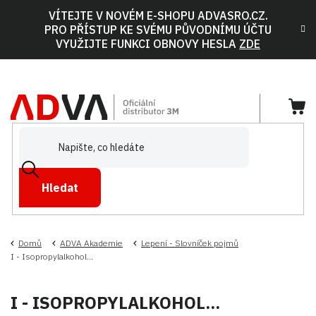
Přejít
VÍTEJTE V NOVÉM E-SHOPU ADVASRO.CZ.
na
PRO PŘÍSTUP KE SVÉMU PŮVODNÍMU ÚČTU
obsah
VYUŽIJTE FUNKCI OBNOVY HESLA
ZDE
NÁ
KOŠ
Hledat
Domů
ADVA Akademie
Lepení - Slovníček pojmů
I - Isopropylalkohol...
I - ISOPROPYLALKOHOL...