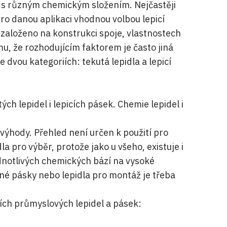
h s různým chemickým složením. Nejčastěji
ro danou aplikaci vhodnou volbou lepicí
 založeno na konstrukci spoje, vlastnostech
, že rozhodujícím faktorem je často jiná
 dvou kategoriích: tekutá lepidla a lepicí
h lepidel i lepicích pásek. Chemie lepidel i
ýhody. Přehled není určen k použití pro
a pro výběr, protože jako u všeho, existuje i
dnotlivých chemických bází na vysoké
dné pásky nebo lepidla pro montáž je třeba
ích průmyslových lepidel a pásek: