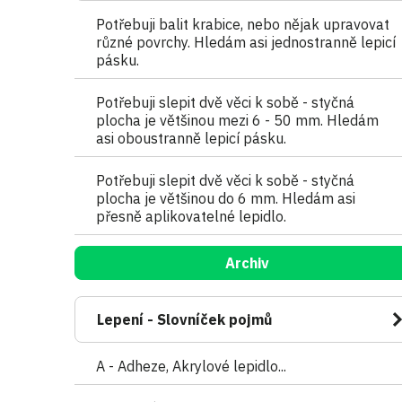
n
Potřebuji balit krabice, nebo nějak upravovat
n
různé povrchy. Hledám asi jednostranně lepicí
í
pásku.
p
a
Potřebuji slepit dvě věci k sobě - styčná
n
plocha je většinou mezi 6 - 50 mm. Hledám
e
asi oboustranně lepicí pásku.
l
Potřebuji slepit dvě věci k sobě - styčná
plocha je většinou do 6 mm. Hledám asi
přesně aplikovatelné lepidlo.
Archiv
Lepení - Slovníček pojmů
A - Adheze, Akrylové lepidlo...