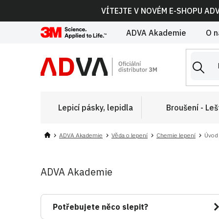
Přejít
VÍTEJTE V NOVÉM E-SHOPU AD
na
obsah
ADVA Akademie
O n
Lepicí pásky, lepidla
Broušení - Leš
ADVA Akademie
Věda o lepení
Chemie lepení
Úvod 
P
ADVA
Akademie
o
s
t
r
Potřebujete něco slepit?
a