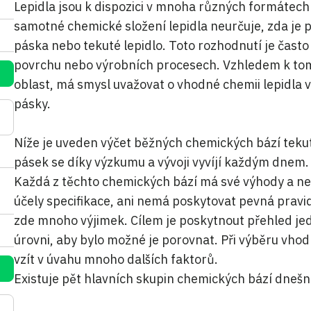
Lepidla jsou k dispozici v mnoha různých formátec
samotné chemické složení lepidla neurčuje, zda je p
páska nebo tekuté lepidlo. Toto rozhodnutí je často
povrchu nebo výrobních procesech. Vzhledem k tomu
oblast, má smysl uvažovat o vhodné chemii lepidla ve
pásky.
Níže je uveden výčet běžných chemických bází tekutýc
pásek se díky výzkumu a vývoji vyvíjí každým dnem.
Každá z těchto chemických bází má své výhody a nev
účely specifikace, ani nemá poskytovat pevná pravidl
zde mnoho výjimek. Cílem je poskytnout přehled je
úrovni, aby bylo možné je porovnat. Při výběru vho
vzít v úvahu mnoho dalších faktorů.
Existuje pět hlavních skupin chemických bází dnešn