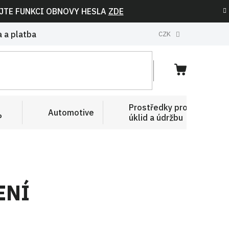
IJTE FUNKCI OBNOVY HESLA
ZDE
 a platba
CZK
NÁKUPNÍ
KOŠÍK
Prostředky pro
Automotive
P
úklid a údržbu
ENÍ