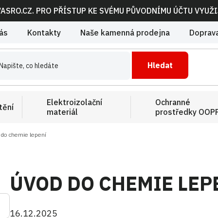
VASRO.CZ. PRO PŘÍSTUP KE SVÉMU PŮVODNÍMU ÚČTU VYUŽ
ás
Kontakty
Naše kamenná prodejna
Doprava
Hledat
Elektroizolační
Ochranné
tění
materiál
prostředky OOP
do chemie lepení
ÚVOD DO CHEMIE LEP
16.12.2025