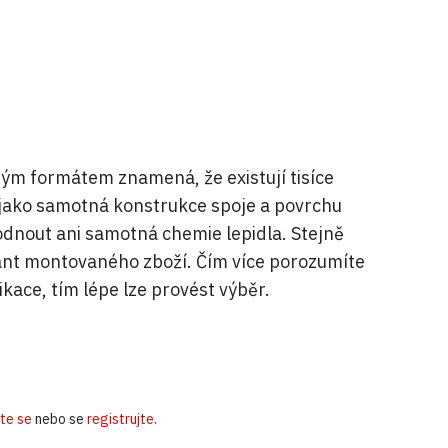
m formátem znamená, že existují tisíce
ě jako samotná konstrukce spoje a povrchu
dnout ani samotná chemie lepidla. Stejně
 variant montovaného zboží. Čím více porozumíte
kace, tím lépe lze provést výběr.
ste se
nebo se
registrujte
.