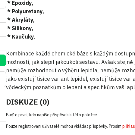
* Epoxidy,
* Polyuretany,
* Akryláty,
* Silikony,
* Kaučuky.
Kombinace každé chemické báze s každým dostupný
možností, jak slepit jakoukoli sestavu. Avšak stejn
nemůže rozhodnout o výběru lepidla, nemůže rozho
jako existují tisíce variant lepidel, existují tisíce
vědeckým poznatkům o lepení a specifikům vaší apli
DISKUZE (0)
Buďte první, kdo napíše příspěvek k této položce.
Pouze registrovaní uživatelé mohou vkládat příspěvky. Prosím
přihla