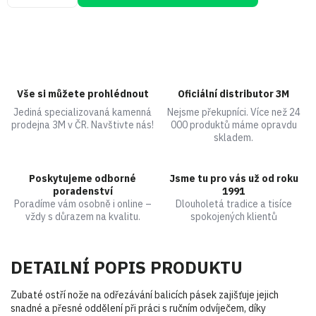
Vše si můžete prohlédnout
Oficiální distributor 3M
Jediná specializovaná kamenná
Nejsme překupníci. Více než 24
prodejna 3M v ČR. Navštivte nás!
000 produktů máme opravdu
skladem.
Poskytujeme odborné
Jsme tu pro vás už od roku
poradenství
1991
Poradíme vám osobně i online –
Dlouholetá tradice a tisíce
vždy s důrazem na kvalitu.
spokojených klientů
DETAILNÍ POPIS PRODUKTU
Zubaté ostří nože na odřezávání balicích pásek zajišťuje jejich
snadné a přesné oddělení při práci s ručním odvíječem, díky