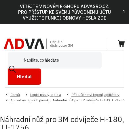
Přejít
VÍTEJTE V NOVÉM E-SHOPU ADVASRO.CZ.
na
PRO PŘÍSTUP KE SVÉMU PŮVODNÍMU ÚČTU
obsah
VYUŽIJTE FUNKCI OBNOVY HESLA
ZDE
NÁ
KOŠ
Hledat
Domů
Lepicí pásky, lepidla
Příslušenství lepení, aplikátory
Aplikátory lepicích pásek
Náhradní nůž pro 3M odvíječe H-180, TI-1756
Náhradní nůž pro 3M odvíječe H-180,
TI-1756