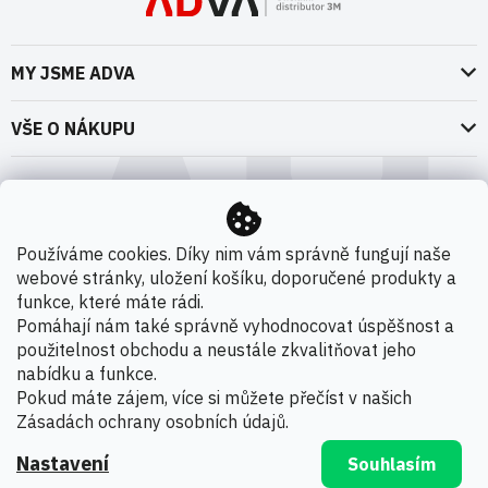
MY JSME ADVA
O nás
VŠE O NÁKUPU
Naše dokumenty
Doprava a platba
Možnosti dopravy
ADVA Akademie
VOP pro spotřebitele - fyzické osoby
Nedržíme se zbytečně při zemi
Možnosti platby
VOP pro nakupující podnikatele
Používáme cookies. Díky nim vám správně fungují naše
Kontakty
webové stránky, uložení košíku, doporučené produkty a
VOP Letectví / GT&C Aerospace
Novinky
funkce, které máte rádi.
Zpracování osobních údajů
Pomáhají nám také správně vyhodnocovat úspěšnost a
použitelnost obchodu a neustále zkvalitňovat jeho
Kamenná prodejna
nabídku a funkce.
Copyright 2026
ADVA s.r.o. - Oficiální distributor 3M
.
Pokud máte zájem, více si můžete přečíst v našich
Všechna práva vyhrazena.
Zásadách ochrany osobních údajů
.
Nastavení
Souhlasím
Vytvořil Shoptet Premium