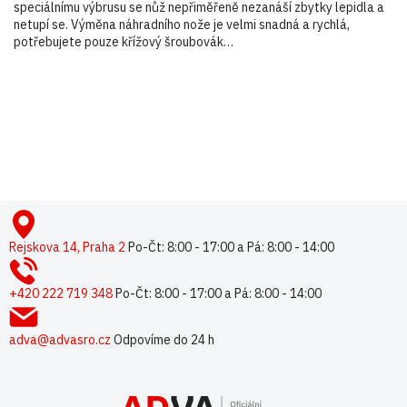
speciálnímu výbrusu se nůž nepřiměřeně nezanáší zbytky lepidla a
netupí se. Výměna náhradního nože je velmi snadná a rychlá,
potřebujete pouze křížový šroubovák…
Buďte první, kdo napíše příspěvek k této položce.
Pouze registrovaní uživatelé mohou vkládat příspěvky. Prosím
přihlaste se
nebo se
registrujte
.
Z
á
p
Rejskova 14, Praha 2
Po-Čt: 8:00 - 17:00 a Pá: 8:00 - 14:00
a
t
+420 222 719 348
Po-Čt: 8:00 - 17:00 a Pá: 8:00 - 14:00
í
adva@advasro.cz
Odpovíme do 24 h