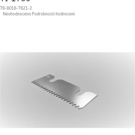
78-8018-7821-2
Průměrné
Neohodnoceno
Podrobnosti hodnocení
hodnocení
produktu
je
0,0
z
5
hvězdiček.