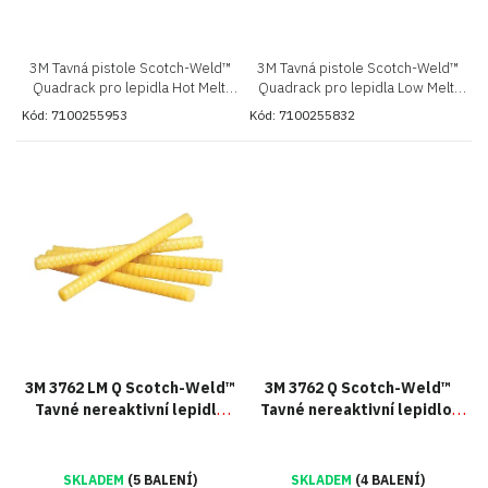
3M Tavná pistole Scotch-Weld™
3M Tavná pistole Scotch-Weld™
Quadrack pro lepidla Hot Melt,
Quadrack pro lepidla Low Melt,
Generace II
Generace II
Kód:
7100255953
Kód:
7100255832
3M 3762 LM Q Scotch-Weld™
3M 3762 Q Scotch-Weld™
Tavné nereaktivní lepidlo
Tavné nereaktivní lepidlo,
Low Melt, balení 5 kg
balení 5 kg
SKLADEM
(5 BALENÍ)
SKLADEM
(4 BALENÍ)