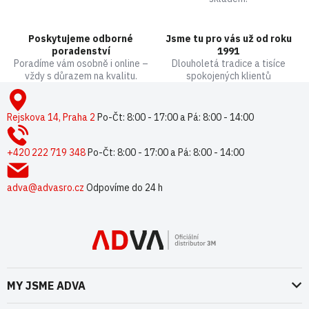
r
v
k
Poskytujeme odborné
Jsme tu pro vás už od roku
y
poradenství
1991
v
Poradíme vám osobně i online –
Dlouholetá tradice a tisíce
ý
vždy s důrazem na kvalitu.
spokojených klientů
p
Z
i
á
s
p
Rejskova 14, Praha 2
Po-Čt: 8:00 - 17:00 a Pá: 8:00 - 14:00
u
a
t
+420 222 719 348
Po-Čt: 8:00 - 17:00 a Pá: 8:00 - 14:00
í
adva@advasro.cz
Odpovíme do 24 h
MY JSME ADVA