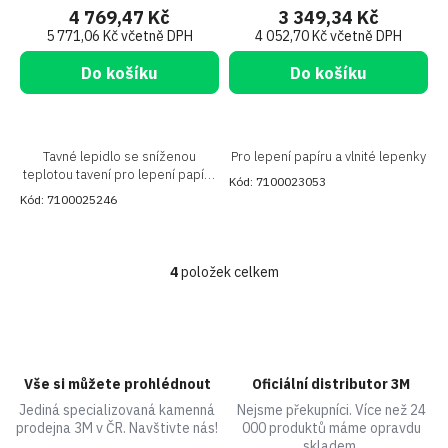
4 769,47 Kč
3 349,34 Kč
5 771,06 Kč včetně DPH
4 052,70 Kč včetně DPH
Do košíku
Do košíku
Tavné lepidlo se sníženou
Pro lepení papíru a vlnité lepenky
teplotou tavení pro lepení papíru
Kód:
7100023053
a vlnité lepenky
Kód:
7100025246
4
položek celkem
O
v
l
á
d
a
Vše si můžete prohlédnout
Oficiální distributor 3M
c
Jediná specializovaná kamenná
Nejsme překupníci. Více než 24
í
prodejna 3M v ČR. Navštivte nás!
000 produktů máme opravdu
p
skladem.