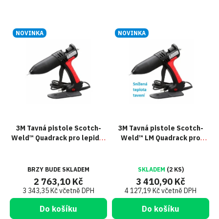
V
NOVINKA
NOVINKA
ý
p
i
s
p
r
o
d
u
3M Tavná pistole Scotch-
3M Tavná pistole Scotch-
k
Weld™ Quadrack pro lepidla
Weld™ LM Quadrack pro
t
Hot Melt, Generace II
lepidla Low Melt, Generace
ů
II
BRZY BUDE SKLADEM
SKLADEM
(2 KS)
2 763,10 Kč
3 410,90 Kč
3 343,35 Kč včetně DPH
4 127,19 Kč včetně DPH
Do košíku
Do košíku