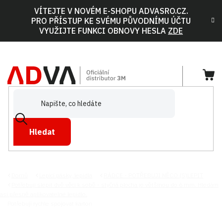
Přejít
VÍTEJTE V NOVÉM E-SHOPU ADVASRO.CZ.
na
PRO PŘÍSTUP KE SVÉMU PŮVODNÍMU ÚČTU
obsah
VYUŽIJTE FUNKCI OBNOVY HESLA
ZDE
NÁ
KOŠ
Hledat
Domů
Lepicí pásky, lepidla
RÁDCE - POTŘEBUJI NĚCO (S)LEPIT
Potřebuji slepit dvě věci k sobě - styčná plocha je většinou do 6 mm. Hledám
asi přesně aplikovatelné lepidlo.
POTŘEBUJI RYCHLE SPOJOVAT
Potřebuji rychle spojovat karton
KARTON